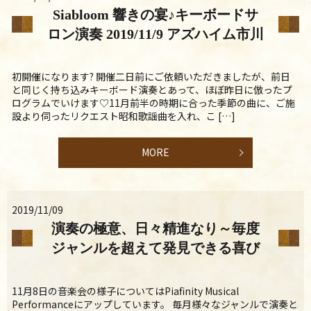
Siabloom 響きの宴♪キーボードサ
ロン演奏 2019/11/9 アズハイム市川
初開催になります? 開催二日前にご依頼いただきましたが、前日
と同じく持ち込みキーボード演奏とあって、ほぼ昨日に倣ったプ
ログラムでいけます♡11月前半の時期に合った季節の曲に、ご施
設より伺ったリクエスト昭和歌謡曲を入れ、こ […]
MORE
2019/11/09
演奏の極意、日々精進なり～毎度
ジャンルを超えて発見できる喜び
11月8日の音楽会の様子についてはPiafinity Musical
Performanceにアップしています。 毎月様々なジャンルで演奏と