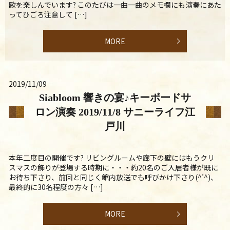
歌を楽しんでいます? このたびは一曲一曲のメモ欄にも演奏にあた
ってひごろ注意して […]
MORE
2019/11/09
Siabloom 響きの宴♪キーボードサ
ロン演奏 2019/11/8 サニーライフ江
戸川
本年二度目の開催です? リビングルームや廊下の壁にはもうクリ
スマスの飾りが登場する時期に・・・約20名のご入居者様が既に
お待ち下さり、前回と同じく館内放送でも呼びかけ下さり(^’^)、
最終的に30名程度の方々 […]
MORE