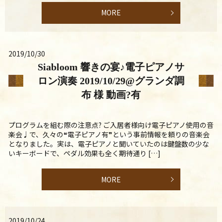
MORE
2019/10/30
Siabloom 響きの宴♪電子ピアノサ
ロン演奏 2019/10/29@グランダ調
布 様 動画?有
プログラムを組む際の注意点? ご入居者様向け電子ピアノ使用の音
楽会♩で、久々の❝電子ピアノ有❞という事前情報を頼りの音楽会
となりました。実は、電子ピアノと聞いていたのは鍵盤数の少な
いキーボードで、ペダル効果も全く期待通り […]
MORE
2019/10/24