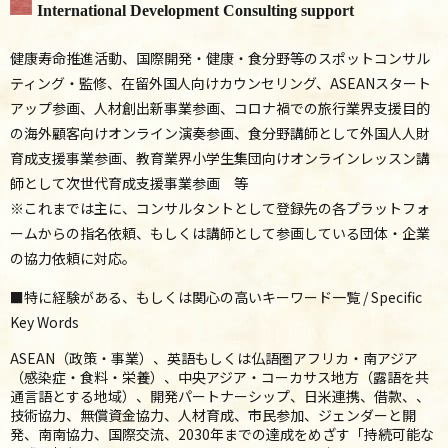
International Development Consulting support
健康寿命推進活動、国際開発・健康・食分野等のスポットコンサル
ティング・監修、在留外国人向けカウンセリング
、ASEANスタート
アップ参画、人材創出新事業参画、コロナ禍での旅行業界支援目的
の海外顧客向けオンライン演奏参画、食分野講師として外国人人財
育成支援事業参画、教育業界小学生集団向けオンラインレッスン講
師として次世代育成支援事業参画 等
※これまでは主に、コンサルタントとして登録先の各プラットフォ
ームからの指名依頼、もしくは講師として参画している団体・企業
の協力依頼に対応。
■特に経験がある、もしくは関心の高いキーワード一覧 / Specific
Key Words
ASEAN（政策・事業）、英語もしくは仏語圏アフリカ・南アジア
（感染症・食料・栄養）、中央アジア・コーカサス地方（露語を共
通言語とする地域）、開発パートナーシップ、日米連携、借款、
、
技術協力、
無償資金協力、
人材育成、市民参加、ジェンダーと開
発、南南協力、国際交流、
2030年までの達成をめざす「持続可能な