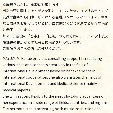
た経験を活かし、柔軟に対応します。
当該分野に関するアイデアを形にしていくためのコンサルティング
支援や翻訳から
国際一般にわたる各種コンサルティングまで、様々
なご依頼をお受けしている他、国際開発分野に関連する様々な活動
に参画しています。
加えて、前出の「音楽」・「健康」のそれぞれのシーンでも地球規
模課題の視点からの社会支援活動を行っています。
ご興味をお持ちの方はご連絡ください。
MAYUZUMI Kanae provides consulting support for realizing
various ideas and concepts creatively in the field of
International Development based on her experience in
international cooperation. She also translates the fields of
International Development and Medical Science (mainly
medical papers).
She will respond flexibly to the needs by taking advantage of
her experience in a wide range of fields, countries, and regions.
Furthermore, she is activating both music instruction and