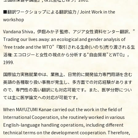
■翻訳ワークショップによる翻訳協力 / Joint Work in the
workshop
Vandana Shiva，伊庭みか子 監修、アジア女性資料センター翻訳、”
Trading our lives away: an ecological and gender analysis of
‘free trade and the WTO”『取引される生命(いのち)売り渡される生
活権: エコロジーと女性の視点から分析する“自由貿易”とWTO』，
1999.
国際協力実務就業中は、業務上、日常的に開発協力専門用語を含む
英語の各種取り扱い事務が発生し、多方面での対応経験があります
ので、専門性の高い翻訳にも対応可能です。また、医学分野につい
ては主に医学論文への対応が可能です。
When MAYUZUMI Kanae carried out the work in the field of
International Cooperation, she routinely worked in various
English-language handling operations, including different
technical terms on the development cooperation. Therefore,