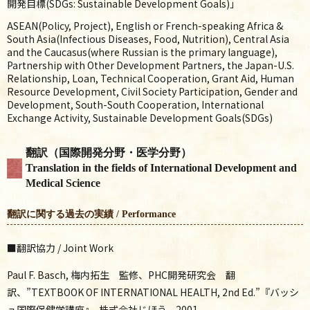
開発目標(
SDGs: Sustainable Development Goals)」
ASEAN(Policy, Project), English or French-speaking Africa &
South Asia(Infectious Diseases, Food, Nutrition), Central Asia
and the Caucasus(where Russian is the primary language),
Partnership with Other Development Partners, the Japan-U.S.
Relationship, Loan, Technical Cooperation, Grant Aid, Human
Resource Development, Civil Society Participation, Gender and
Development, South-South Cooperation, International
Exchange Activity, Sustainable Development Goals(SDGs)
翻訳
（国際開発分野・医学分野）
Translation in the fields of International Development and
Medical Science
翻訳に関する過去の実績 / Performance
■翻訳協力 / Joint Work
Paul F. Basch, 梅内拓生 監修、PHC開発研究会 翻
訳、”TEXTBOOK OF INTERNATIONAL HEALTH, 2nd Ed.”『バッシ
ュ国際保健学講座』, 株式会社じほう，2001.