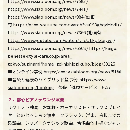
https://www.siabloom.org/news/7583
/
https://www.siabloom.org/news/7441
/
https://www.siabloom.org/news/
984
(動画
有
https://www.youtube.com/watch?
v=CS3ghqyMqdI
) /
https://www.siabloom.org/news/7366
(動画有
https://www.youtube.com/watch?v=cULFpfZajyw
) /
https://www.siabloom.
org/news/6568
/
https://kaigo.
benesse-style-care.co.jp/area_
tokyo/suginami/home_gd-
nishiogikubo/blog/50126
■オンライン事例:
https://www.siabloom.
org/news/5180
■音楽と健康のハイブリッド型事例:
https://www.
siabloom.org/booking
後段「健康サービス」6.&7.
２．都心ピアノラウンジ演奏
リクエスト独奏、お客様・ボーカリスト・
サックスプレイ
ヤーとのセッション演奏。クラシック、洋楽、
令和までの
歌謡曲、ジャズ、クラシック歌曲、
合唱曲他多様なジャン