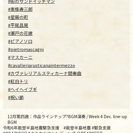
#街のサンドイッチマン
#東條寿三郎
#星屑の町
#平尾昌晃
#瀬戸の花嫁
#ピアノソロ
#pietromascagni
#マスカーニ
#cavalleriarusticanaintermezzo
#カヴァレリアルスティカーナ間奏曲
#紅白トリ
#ヘイヘイブギ
#祝い節
12月第四週：作品ラインナップ?BGM演奏 / Week 4 Dec. line-up
BGM
令和6年能登半島地震緊急支援 #能登半島地震 #緊急支援