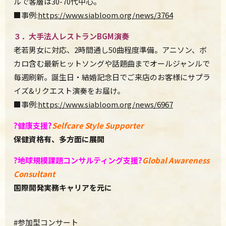
ルで客層は30-70代中心。
■事例:
https://www.siabloom.org/
news/3764
３．大手法人レストラン
BGM
演奏
老若男女に対応、2時間通し50曲程度準備。アニソン、
ボ
カロ含む最新ヒットソングや話題曲までオールジャンルで
毎週刷
新。誕生日・
結婚記念日でご来店のお客様にサプラ
イズ&リクエスト演奏
をお届け。
■事例:
https://www.siabloom.org/news/6967
?
健康支援
?
Selfcare Style Supporter
保健資格有、多方面に展開
?️
地球規模課題コンサルティング支援
?
Global Awareness
Consultant
国際開発実務キャリアを元に
#参加型コンサート