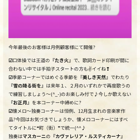
今年最後のお客様は月例顧客様にて開催?
☑
口体操では王道の
『たき火』
で、歌詞カード印刷が間に
合わない中では手拍子スタートの方も✌イイね❢
☑
季節コーナーではめぐる季節を『
美しき天然』
でわたり
『雪の降る街を』
は来年１、２月のいずれかで再度歌うの
で練習しましょう～(^_-)のお楽しみ付で♪今しか歌えない
『お正月』
を本コーナー中締めに?
☑
懐メロ～
独奏コーナーは恒例、12月生まれの音楽家作
品?今回はお気づきでしょうか、懐メロコーナーにはすべ
てタイトルに❝町（街）❞で統一(^^♪
独奏は
マスカーニ
の
『カヴァレリア・ルスティカーナ
』