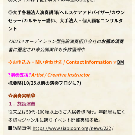
◎
大手各種法人演奏講師
/
ヘルスケアアドバイザー
/
カウン
セラー
/
カルチャー講師、大手法人・個人顧客コンサルタ
ント
?2023.4 オーディション型施設演奏紹介会社の
お薦め演奏
者に選定
され未公開案件も多数獲得中
❖
お申込み・問い合わせ先 / C
ontact information
☞
DM
?
演奏支援
?
Artist / Creative Instructor
概要略(10/25以前の演奏ブログに?)
✿演奏実績✿
１．施設演奏
従来型は50代-
100歳以上のご入居者様向け。年齢層も広く
多様なジャンルに跨りイベント開催実績多数。
■
訪問事例:
https://www.siabloom.org/news/
232
/