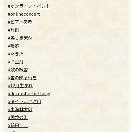
#オンラインイベント
#onlineconcert
#ピアノ奏者
#月例
#美しき天然
#唱歌
#たき火
#お正月
#歌の練習
#雪の降る街を
#12月生まれ
#decemberbirthday
#タイトルに注目
#東海林太郎
#国境の町
#鶴田浩二