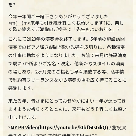
を?
今年一年間ご一緒下さりありがとうございました
<m(__)m>来年も引き続き
宜しくお願いします?
に、楽し
く歌い終えてご満悦のご様子で「先生もよいお年を」?
これにて2023年の演奏会を終了します。5年前の施設訪問
演奏でのピアノ弾き&弾き歌い先導を皮切りに、各種演奏
の仕事に携わるようになりました。お陰で来月は施設演奏
で既に7か所よりご指名・決定、他新たなスタイルの演奏
の場もあり、2ヶ月先のご指名も早々頂戴する等、私事情
で制約有フリーランスながら演奏の場を広く持てることに
感謝します。
来たる年、皆さまにとってお健やかによい一年が巡ってき
ますようお祈りするとともに、来年もどうぞ宜しくお願い
申し上げます。
?
MY PR Video
(https://youtu.be/kIbfGIsIxkQ)
/ 施設演
奏スタイルは下記1.事例や昨年迄の
blog
に?