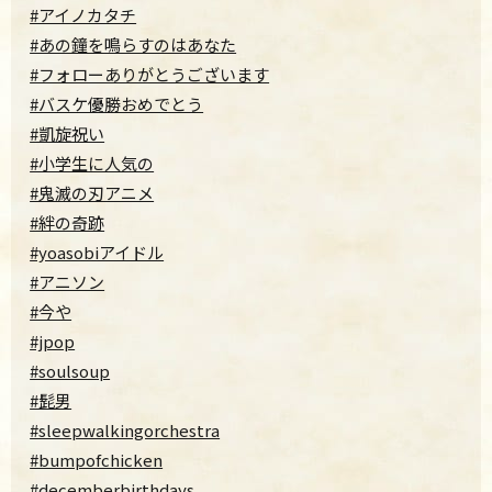
#アイノカタチ
#あの鐘を鳴らすのはあなた
#フォローありがとうございます
#バスケ優勝おめでとう
#凱旋祝い
#小学生に人気の
#鬼滅の刃アニメ
#絆の奇跡
#yoasobiアイドル
#アニソン
#今や
#jpop
#soulsoup
#髭男
#sleepwalkingorchestra
#bumpofchicken
#decemberbirthdays