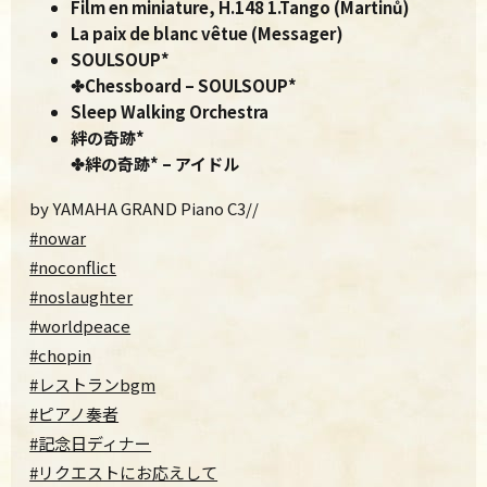
Film en miniature, H.148 1.Tango (Martinů)
La paix de blanc vêtue (Messager)
SOULSOUP*
✤Chessboard – SOULSOUP*
Sleep Walking Orchestra
絆の奇跡*
✤絆の奇跡* – アイドル
by YAMAHA GRAND Piano C3//
#nowar
#noconflict
#noslaughter
#worldpeace
#chopin
#レストランbgm
#ピアノ奏者
#記念日ディナー
#リクエストにお応えして