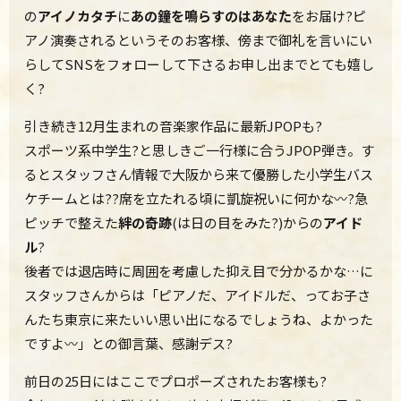
の
アイノカタチ
に
あの鐘を鳴らすのはあなた
をお届け?ピ
アノ演奏されるというそのお客様、傍まで御礼を言いにい
らしてSNSをフォローして下さるお申し出までとても嬉し
く?
引き続き12月生まれの音楽家作品に最新JPOPも?
スポーツ系中学生?と思しきご一行様に合うJPOP弾き。す
るとスタッフさん情報で大阪から来て優勝した小学生バス
ケチームとは??席を立たれる頃に凱旋祝いに何かな〰?急
ピッチで整えた
絆の奇跡
(は日の目をみた?)からの
アイド
ル
?
後者では退店時に周囲を考慮した抑え目で分かるかな…に
スタッフさんからは「ピアノだ、アイドルだ、ってお子さ
んたち東京に来たいい思い出になるでしょうね、よかった
ですよ〰」との御言葉、感謝デス?
前日の25日にはここでプロポーズされたお客様も?