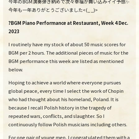
今年のBGM演奏弾き納めで次々幸福が舞い込みイイ予感✨
今年も一年ありがとうございました<(_ _)>
?BGM Piano Performance at Restaurant, Week 4 Dec.
2023
I routinely have my stock of about 50 music scores for
BGM per 2 hours. The additional pieces of music for the
BGM performance this week are listed as mentioned
below.
Hoping to achieve a world where everyone pursues
global peace, every time I select the work of Chopin
who had thought about his homeland, Poland. It is
because I recall Polish history in the tragedy of
repeated wars, conflicts, and slaughter. So I
continuously follow Polish musicians including others.
For one pair of young men, I congratulated them with a