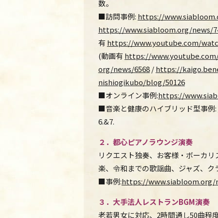
数。
■
訪問事例:
https://www.siabloom.
https://www.siabloom.org/news/7
有
https://www.youtube.com/wat
(動画有
https://www.youtube.com
org/news/6568
/
https://kaigo.
bene
nishiogikubo/blog/50126
■オンライン事例:
https://www.sia
■音楽と健康のハイブリッド型事例:
6.&7.
２．都心ピアノラウンジ演奏
リクエスト独奏、お客様・ボーカリ
楽、
令和までの歌謡曲、ジャズ、ク
■事例:
https://www.siabloom.org/
３．大手法人レストラン
BGM
演奏
老若男女に対応、2時間通し50曲程