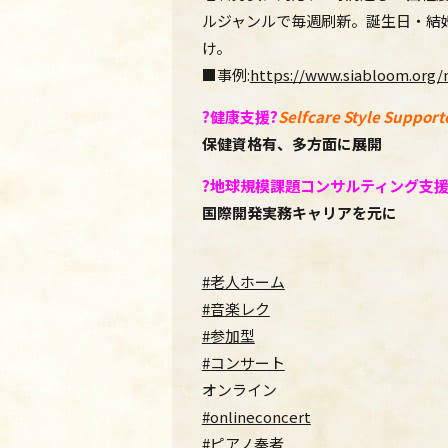
ルジャンルで毎週刷
新。誕生日・
結
け。
■事例:
https://www.siabloom.org/
?
健康支援
?
Selfcare Style Support
保健資格有、多方面に展開
?️
地球規模課題コンサルティング支
国際開発実務キャリアを元に
#老人ホーム
#音楽レク
#参加型
#コンサート
オンライン
#onlineconcert
#ピアノ奏者