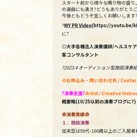
スタート前から様々な鳴り物の盛り上
の選曲にも湧き?どうもありがとうご
今後とも
どうぞ宜しくお願いします
?
MY PR Video
(https://youtu.be/k
に?
◎
大手各種法人演奏講師
/
ヘルスケア
客コンサルタント
?2023.4 オーディション型施設演
❖
お申込み・問い合わせ先 / C
ontac
?
演奏支援
?
Artist / Creative Instru
概要略(10/25以前の演奏ブログに?)
✿演奏実績✿
１．施設演奏
従来型は50代-
100歳以上のご入居