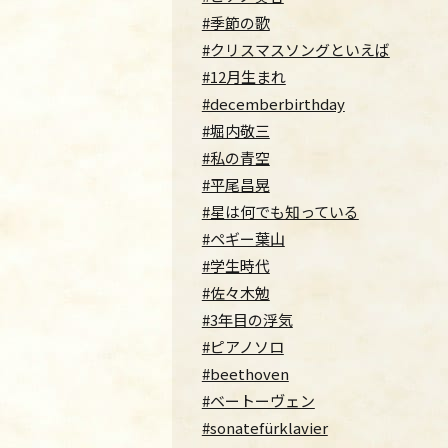
#季節の歌
#クリスマスソングといえば
#12月生まれ
#decemberbirthday
#堀内敬三
#私の青空
#平尾昌晃
#星は何でも知っている
#ペギー葉山
#学生時代
#佐々木勉
#3年目の浮気
#ピアノソロ
#beethoven
#ベートーヴェン
#sonatefürklavier