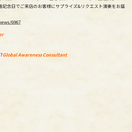
婚記念日でご来店のお客様にサプライズ&リクエスト演奏
をお届
news/6967
er
援
?
Global Awareness Consultant