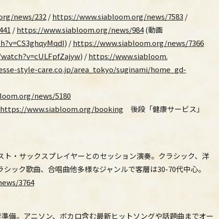
org/news/
232
/
https://www.siabloom.org/news/7583
/
441
/
https://www.siabloom.org/news/
984
(動画
ch?
v=CS3ghqyMqdI
) /
https://www.siabloom.org/news/7366
/watch?v=cULFpfZajyw
) /
https://www.siabloom.
sse-style-care.co.jp/area_
tokyo/suginami/home_gd-
bloom.
org/news/5180
https://www.
siabloom.org/booking
後段「健康サービス」
スト・
サックスプレイヤーとのセッション演奏。クラシック、洋
ラシック歌曲、
合唱曲他多様なジャンルで客層は30-70代中心。
news/3764
度準備。アニソン、
ボカロ含む最新ヒットソングや話題曲までオー