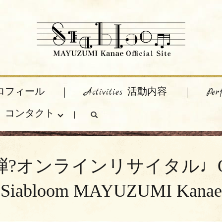
 プロフィール
Activities 活動内容
Pe
act コンタクト
search
インリサイタル♩Online rec
Siabloom MAYUZUMI Kanae