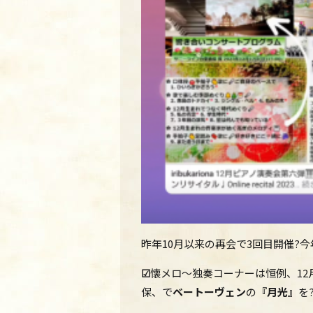
昨年10月以来の再会で3回目開催?
☑
懐メロ～
独奏コーナーは恒例、1
保、で
ベートーヴェン
の
『月光』
を