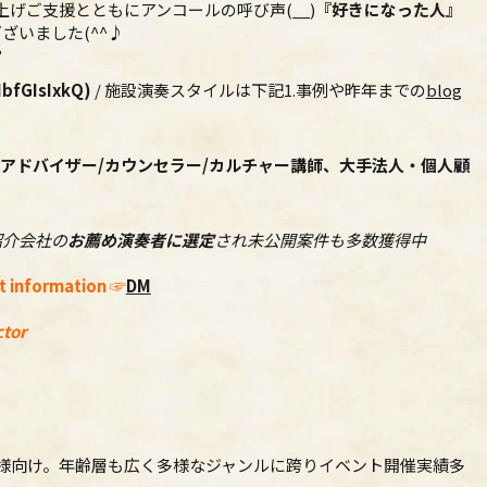
げご支援とともにアンコールの呼び声(__)
『好きになった人』
ざいました(^^♪
?
IbfGIsIxkQ)
/ 施設演奏スタイルは下記1.事例や昨年までの
blog
アドバイザー
/
カウンセラー
/
カルチャー講師、大手法人・個人顧
奏紹介会社の
お薦め演奏者に選定
され未公開案件も多数獲得中
t information
☞
DM
ctor
者様向け。年齢層も広く多様なジャンルに跨りイベント開催実績多