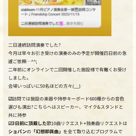
二日連続訪問演奏でした?
今月は早々お引き受けの演奏のみの予定が開催四日前の急
遽ご依頼…^^;
二年前にオンラインで二回開催した施設様で有難くお受け
しました。
会場いっぱいに50名ほどの方々(__)
☑
訪問では施設の楽器や持参キーボード600種からの音色
選びも演
出?こちらへはスピーカー、マイク&スタンドと
共に持参
☑3日前に頂戴した
歌10曲リクエスト+独奏曲リクエストは
ショパン
の
「幻想即興曲」
を全て取り込むプログラムで