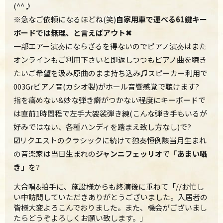
(^^♪
※
急なご依頼になるほどね(笑)
自家用車で運べる61鍵キー
ボードでは無理、と言えばアウト✖
一部エアー演奏にならざるを得ないのでピアノ演奏はまた
オンラインもご利用下さいと即返しつつもピアノ曲を聴き
たいご希望を汲み原曲のまま持ち込み♫スピーカー利用で
003Grピアノ音(カシオ製)がホール音響感覚で聴けます?
指を痛めない&妙な弾き癖がつかない程度にキーボードで
は直前1時間程で左手大袈裟弾き練(こんな弾き手もいるが
好みではない、各種ハンディを踏まえ致し方なし)で?
☑
リクエストのクラシックに続けて独奏恒例該当月生まれ
の音楽家は当日生まれの
ジャンニフェッリオ
で
「あまい囁
き」
を?
大合唱&拍手に、施設様からも終演後に重ねて「//お忙し
い中訪問していただきありがとうございました。入居者の
皆様大変よろこんでおりました。また、機会がございまし
たらどうぞよろしくお願い致します。」