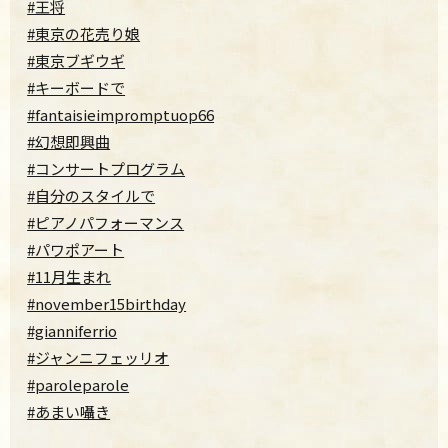
#王将
#東京の花売り娘
#東京ブギウギ
#キーボードで
#fantaisieimpromptuop66
#幻想即興曲
#コンサートプログラム
#自分のスタイルで
#ピアノパフォーマンス
#パワポアート
#11月生まれ
#november15birthday
#gianniferrio
#ジャンニフェッリオ
#paroleparole
#あまい囁き