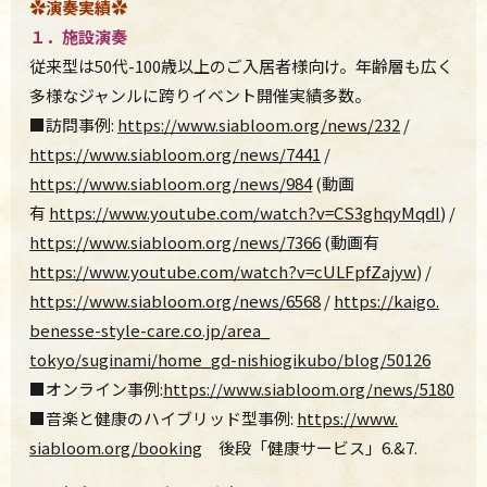
✿演奏実績✿
１．施設演奏
従来型は50代-
100歳以上のご入居者様向け。年齢層も広く
多様なジャンルに跨りイベント開催実績多数。
■
訪問事例:
https://www.siabloom.org/news/
232
/
https://www.siabloom.org/news/7441
/
https://www.siabloom.org/news/
984
(動画
有
https://www.youtube.com/watch?
v=CS3ghqyMqdI
) /
https://www.siabloom.org/news/7366
(動画有
https://www.youtube.com/watch?v=cULFpfZajyw
) /
https://www.siabloom.
org/news/6568
/
https://kaigo.
benesse-style-care.co.jp/area_
tokyo/suginami/home_gd-
nishiogikubo/blog/50126
■オンライン事例:
https://www.siabloom.
org/news/5180
■音楽と健康のハイブリッド型事例:
https://www.
siabloom.org/booking
後段「健康サービス」6.&7.