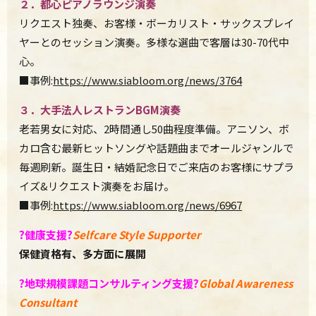
２．都心ピアノラウンジ演奏
リクエスト独奏、お客様・ボーカリスト・
サックスプレイ
ヤーとのセッション演奏。多様な選曲で客層は30-70代中
心。
■事例:
https://www.siabloom.org/
news/3764
３．大手法人レストラン
BGM
演奏
老若男女に対応、2時間通し50曲程度準備。アニソン、
ボ
カロ含む最新ヒットソングや話題曲までオールジャンルで
毎週刷
新。誕生日・
結婚記念日でご来店のお客様にサプラ
イズ&リクエスト演奏
をお届け。
■事例:
https://www.siabloom.org/news/6967
?
健康支援
?
Selfcare Style Supporter
保健資格有、多方面に展開
?️
地球規模課題コンサルティング支援
?
Global Awareness
Consultant