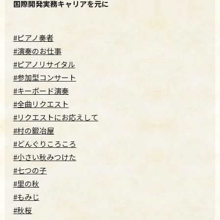
国際開発実務キャリアを元に
#ピアノ奏者
#演奏のお仕事
#ピアノリサイタル
#参加型コンサート
#キーボード演奏
#全曲リクエスト
#リクエストにお応えして
#村の鍛冶屋
#どんぐりころころ
#小さい秋みつけた
#七つの子
#里の秋
#もみじ
#秋桜