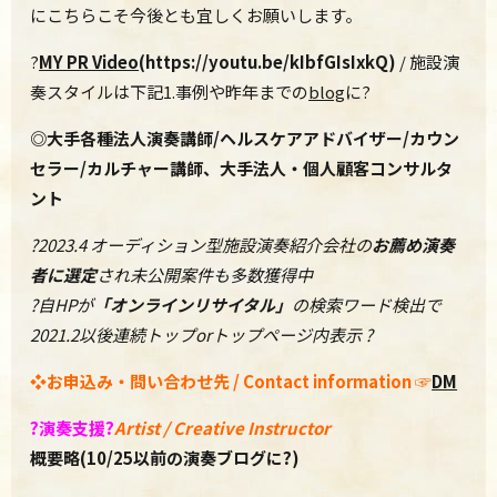
にこちらこそ今後とも宜しくお願いします。
?
MY PR Video
(https://youtu.be/kIbfGIsIxkQ)
/ 施設演
奏スタイルは下記1.事例や昨年までの
blog
に?
◎
大手各種法人演奏講師
/
ヘルスケアアドバイザー
/
カウン
セラー
/
カルチャー講師、大手法人・個人顧客コンサルタ
ント
?2023.4 オーディション型施設演奏紹介会社の
お薦め演奏
者に選定
され未公開案件も多数獲得中
?自HPが
「オンラインリサイタル」
の検索ワード検出で
2021.2以後連続トップorトップページ内表示 ?
❖
お申込み・問い合わせ先 / C
ontact information
☞
DM
?
演奏支援
?
Artist / Creative Instructor
概要略(10/25以前の演奏ブログに?)