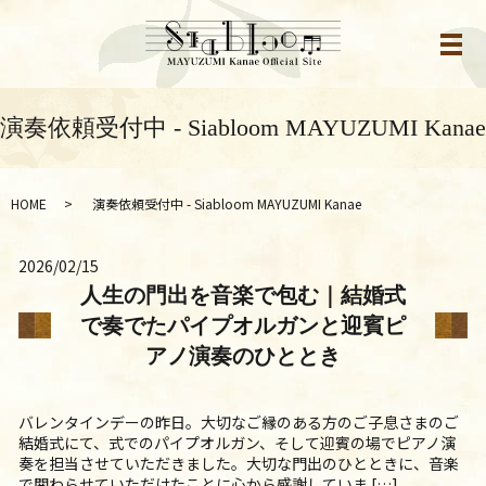
メ
演奏依頼受付中 - Siabloom MAYUZUMI Kanae
HOME
演奏依頼受付中 - Siabloom MAYUZUMI Kanae
2026/02/15
人生の門出を音楽で包む｜結婚式
で奏でたパイプオルガンと迎賓ピ
アノ演奏のひととき
バレンタインデーの昨日。大切なご縁のある方のご子息さまのご
結婚式にて、式でのパイプオルガン、そして迎賓の場でピアノ演
奏を担当させていただきました。大切な門出のひとときに、音楽
で関わらせていただけたことに心から感謝していま […]