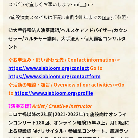
ス?どうぞ宜しくお願いします<m(__)m>
?施設演奏スタイルは下記1.事例や昨年までの
blog
ご参照?
◎
大手各種法人演奏講師
/
ヘルスケアアドバイザー
/
カウン
セラー
/
カルチャー講師、大手法人・個人顧客コンサルタ
ント
❖
お申込み・問い合わせ先 / C
ontact information
☞
https://www.
siabloom.org/contact
Go to
https://www.siabloom.org/contactform
❖活動の経緯・趣旨 / Overview of our activities ☞Go
to
https://www.siabloom.org/profile
?
演奏支援
?
Artist / Creative Instructor
コロナ禍以降の2年間(2021-2022年)で施設向けオンライ
ンコンサート180回、オンライン経験15年以上。月10回に
上る施設様向けリサイタル・参加型コンサート、毎週ラウ