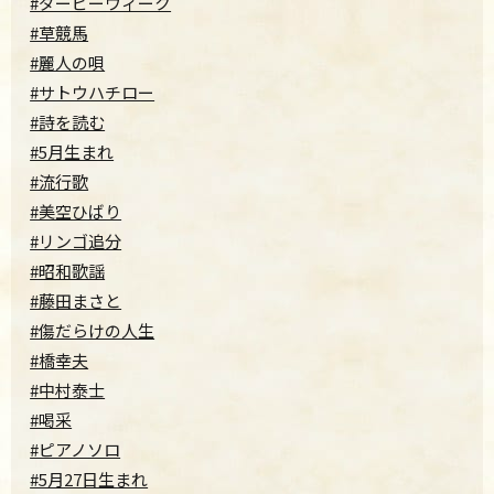
#ダービーウィーク
#草競馬
#麗人の唄
#サトウハチロー
#詩を読む
#5月生まれ
#流行歌
#美空ひばり
#リンゴ追分
#昭和歌謡
#藤田まさと
#傷だらけの人生
#橋幸夫
#中村泰士
#喝采
#ピアノソロ
#5月27日生まれ