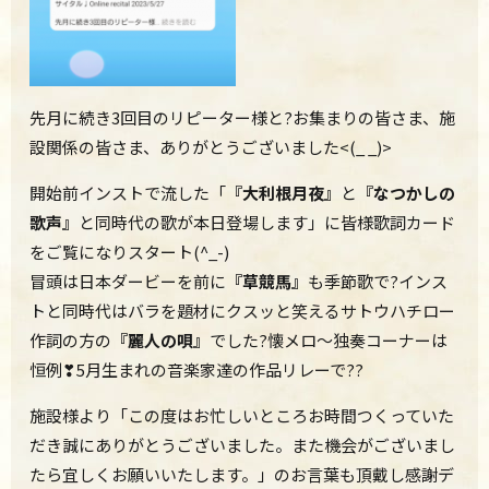
先月に続き3回目のリピーター様と?お集まりの皆さま、施
設関係の皆さま、ありがとうございました<(_ _)>
開始前インストで流した「
『大利根月夜』
と
『なつかしの
歌声』
と同時代の歌が本日登場します」に皆様歌詞カード
をご覧になりスタート(^_-)
冒頭は日本ダービーを前に
『草競馬』
も季節歌で?インス
トと同時代はバラを題材にクスッと笑えるサトウハチロー
作詞の方の
『麗人の唄』
でした?
懐メロ～独奏コーナーは
恒例❣5月生まれの音楽家達の作品リレーで??
施設様より「この度はお忙しいところお時間つくっていた
だき誠にありがとうございました。また機会がございまし
たら宜しくお願いいたします。」のお言葉も頂戴し感謝デ