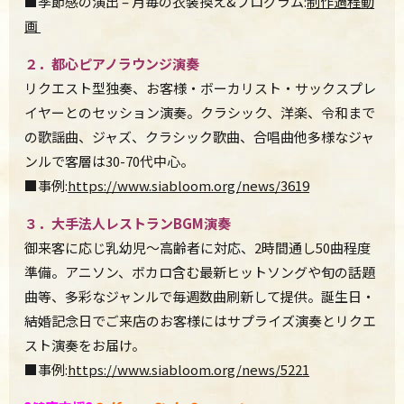
■季節感の演出
–
月毎の衣装換え&プログラム:
制作過程動
画
２．都心ピアノラウンジ演奏
リクエスト型独奏、お客様・ボーカリスト・サックスプレ
イヤーとのセッション演奏。クラシック、洋楽、令和まで
の歌謡曲、ジャズ、クラシック歌曲、合唱曲他多様なジャ
ンルで客層は30-70代中心。
■事例:
https://www.siabloom.org/news/3619
３．大手法人レストラン
BGM
演奏
御来客に応じ乳幼児〜高齢者に対応、2時間通し50曲程度
準備。アニソン、ボカロ含む最新ヒットソングや旬の話題
曲等、多彩なジャンルで毎週数曲刷新して提供。誕生日・
結婚記念日でご来店のお客様にはサプライズ演奏とリクエ
スト演奏をお届け。
■事例:
https://www.siabloom.org/news/5221