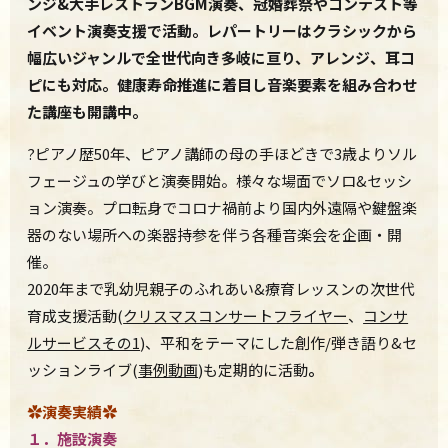
ンジ&大手レストランBGM演奏、冠婚葬祭やコンテスト等
イベント演奏支援で活動。レパートリーはクラシックから
幅広いジャンルで全世代向き多岐に亘り、アレンジ、耳コ
ピにも対応。健康寿命推進に着目し音楽要素を組み合わせ
た講座も開講中。
?ピアノ歴50年、ピアノ講師の母の手ほどきで3歳よりソル
フェージュの学びと演奏開始。様々な場面でソロ&セッシ
ョン演奏。プロ転身でコロナ禍前より国内外遠隔や鍵盤楽
器のない場所への楽器持参を伴う各種音楽会を企画・開
催。
2020年まで乳幼児親子のふれあい&療育レッスンの次世代
育成支援活動(
クリスマスコンサートフライヤー
、
コンサ
ルサービスその1
)、平和をテーマにした創作/弾き語り&セ
ッションライブ(
事例動画
)も定期的に活動
。
✿演奏実績✿
１．施設演奏