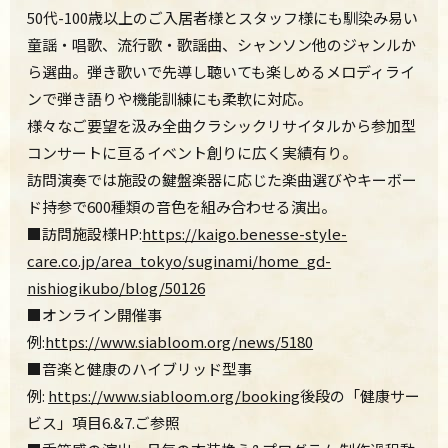
50代-100歳以上のご入居者様とスタッフ様にも馴染み易い
童謡・唱歌、流行歌・歌謡曲、シャンソン他のジャンルか
ら選曲。弾き歌いで先導し聴いても楽しめるメロディライ
ンで弾き語りや機能訓練にも柔軟に対応。
様々なご要望を汲み全曲クラシックリサイタルから参加型
コンサートに亘るイベント創りに広く実績有り。
訪問演奏では施設の鍵盤楽器に応じた楽曲選びやキーボー
ド持参で600種類の音色を組み合わせる演出。
■訪問施設様HP:
https://kaigo.benesse-style-
care.co.jp/area_tokyo/suginami/home_gd-
nishiogikubo/blog/50126
■オンライン開催事
例:
https://www.siabloom.org/news/5180
■音楽と健康のハイブリッド型事
例:
https://www.siabloom.org/booking
後段の「健康サー
ビス」項目6.&7.ご参照