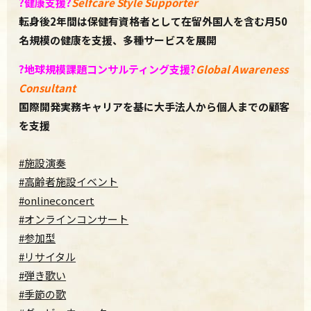
?
健康支援
?
Selfcare Style Supporter
転身後
2
年間は保健有資格者として在留外国人を含む月
50
名規模の健康を支援、多種サービスを展開
?️
地球規模課題コンサルティング支援
?
Global Awareness
Consultant
国際開発実務キャリアを基に大手法人から個人までの顧客
を支援
#施設演奏
#高齢者施設イベント
#onlineconcert
#オンラインコンサート
#参加型
#リサイタル
#弾き歌い
#季節の歌