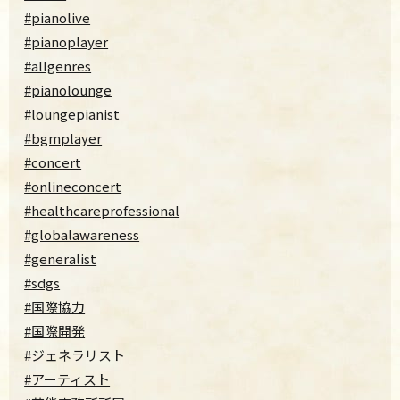
#pianolive
#pianoplayer
#allgenres
#pianolounge
#loungepianist
#bgmplayer
#concert
#onlineconcert
#healthcareprofessional
#globalawareness
#generalist
#sdgs
#国際協力
#国際開発
#ジェネラリスト
#アーティスト