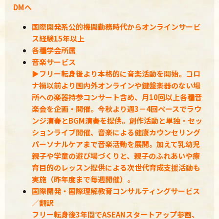
DMへ
国際開発系公的機関勤務時代からオンラインサービ
ス経験15年以上
各種学会所属
音楽サービス
▶フリー転身後より本格的に音楽活動を開始。コロ
ナ禍以前より国内外オンラインや鍵盤楽器のない場
所への楽器持参コンサート含め、月10回以上各種音
楽会を企画・開催。今秋より週3－4回ペースでラウ
ンジ演奏とBGM演奏を提供。創作活動と単独・セッ
ションライブ開催、音楽による健康カウンセリング
パーソナルケアまで音楽活動を展開。加えて乳幼児
親子や学童の遊び場づくりと、親子のふれあいや療
育目的のレッスン提供による次世代育成支援活動も
実施（昨年度まで毎週開催）。
国際開発・国際理解教育コンサルティングサービス
／翻訳
フリー転身後3年間で
ASEANスタートアップ参画、