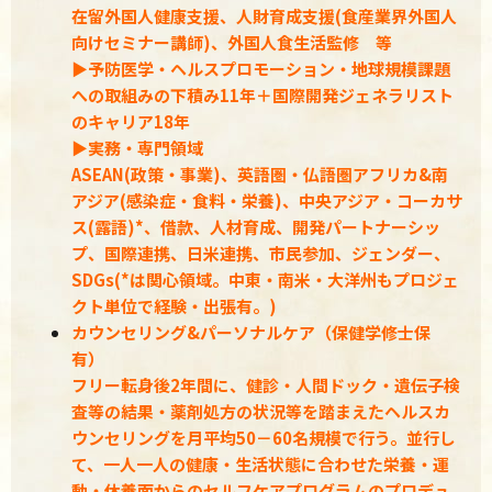
在留外国人健康支援、⼈財育成⽀援(食産業界外国⼈
向けセミナー講師)、外国⼈⾷⽣活監修 等
▶予防医学・ヘルスプロモーション・地球規模課題
への取組みの下積み11年＋国際開発ジェネラリスト
のキャリア18年
▶
実務・専門領域
ASEAN(政策・事業)、英語圏・仏語圏アフリカ&南
アジア(感染症・食料・栄養)、中央アジア・コーカサ
ス(露語)*、借款、人材育成、開発パートナーシッ
プ、国際連携、日米連携、市民参加、ジェンダー、
SDGs(*は関心領域。中東・南米・大洋州もプロジェ
クト単位で経験・出張有。)
カウンセリング&パーソナルケア（保健学修士保
有）
フリー転身後2年間に、健診・人間ドック・遺伝子検
査等の結果・薬剤処方の状況等を踏まえたヘルスカ
ウンセリングを月平均50－60名規模で行う。並行し
て、一人一人の健康・生活状態に合わせた栄養・運
動・休養面からのセルフケアプログラムのプロデュ