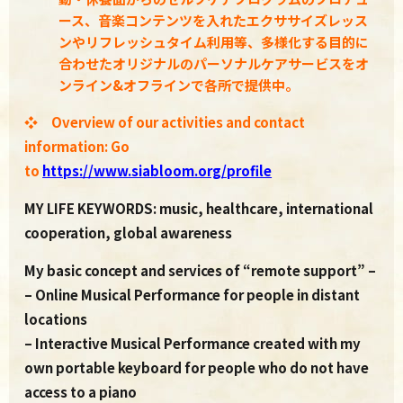
ース、
⾳楽コンテンツを⼊れたエクササイズレッス
ンやリフレッシュタイム利用等、多様化する目的に
合わせたオリジナルのパーソナルケアサービスをオ
ンライン&オフラインで各所で提供中。
❖ Overview of our activities and contact
information: Go
to
https://www.siabloom.org/profile
MY LIFE KEYWORDS: music, healthcare, international
cooperation, global awareness
My basic concept and services of “remote support” –
– Online Musical Performance for people in distant
locations
– Interactive Musical Performance created with my
own portable keyboard for people who do not have
access to a piano