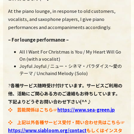
At the piano lounge, i
n response to old customers,
vocalists, and saxophone players, I give piano
performances and accompaniments
accordingly.
– For lounge performance –
All I Want For Christmas is You
/ My Heart Will Go
On
(with a vocalist)
Joyful Joyful / ニュー・シネマ・パラダイス～愛の
テーマ / Unchaind Melody (Solo)
?
各種サービス随時受け付けています。サービスご利用の
他、活動にご関心ある方のご連絡もお待ちしています。
下記よりどうぞお問い合わせ下さい(^^♪
❖ 芸能関係はこちら☞
https://www.sea-green.jp
❖ 上記以外各種サービス受付・問い合わせ先はこちら☞
https://www.
siabloom.org/contact
もしくはインスタ