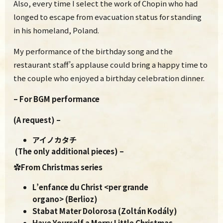
Also, every time I select
the work of Chopin who had
longed to escape from evacuation status for standing
in his homeland, Poland.
My performance of the birthday song and the
restaurant staff’s applause could bring a happy time to
the couple who enjoyed a birthday celebration dinner.
– For BGM performance
(A request) –
アイノカタチ
(The only additional pieces) –
✿From Christmas series
L’enfance du Christ <per grande
organo> (Berlioz)
Stabat Mater Dolorosa (Zoltán Kodály)
Have Yourself a Merry Little Christmas