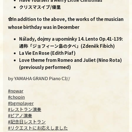
クリスマスイブ/優里
✿In addition to the above, the works of the musician
whose birthday was in December
Nálady, dojmy a upominky 14. Lento Op.41-139
:
通称「ジョフィーン島の夕べ」(Zdeněk Fibich)
La Vie En Rose (Edith Piaf)
Love theme from Romeo and Juliet (Nino Rota)
(previously performed)
by YAMAHA GRAND Piano C3//
#nowar
#chopin
#bgmplayer
#レストラン演奏
#ピアノ演奏
#記念日レストラン
#リクエストにお応えしました