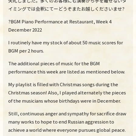
失礼しました。多くのお客様にも演奏から手を離せないタ
イミングでは会釈にてーどうぞまたお越しくださいませ?
?BGM Piano Performance at Restaurant, Week 4
December 2022
I routinely have my stock of about 50 music scores for
BGM per 2 hours.
The additional pieces of music for the BGM
performance this week are listed as mentioned below.
M
y playlist is filled with Christmas songs during the
Christmas season! Also, I played alternately the pieces
of the musicians whose birthdays were in December.
Still, continuous anger and sympathy for sacrifice draw
many works to hope to end Russian aggression to
achieve a world where everyone pursues global peace.