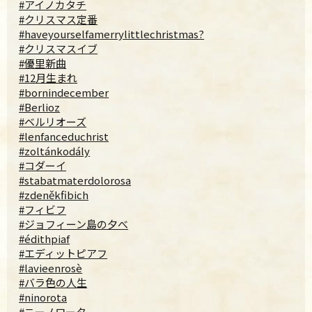
#アイノカタチ
#クリスマス定番
#haveyourselfamerrylittlechristmas?
#クリスマスイブ
#優里新曲
#12月生まれ
#bornindecember
#Berlioz
#ベルリオーズ
#lenfanceduchrist
#zoltánkodály
#コダーイ
#stabatmaterdolorosa
#zdeněkfibich
#フィビフ
#ジョフィーン島の夕べ
#édithpiaf
#エディットピアフ
#lavieenrosè
#バラ色の人生
#ninorota
#ニーノロータ