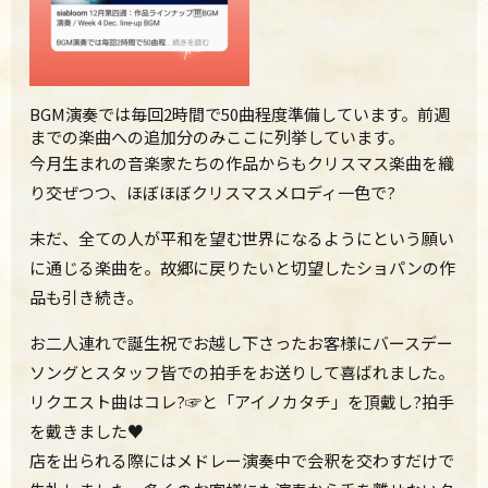
BGM演奏では毎回2時間で50曲程度準備しています。
前週
までの楽曲への追加分のみここに列挙しています。
今月生まれの音楽家たちの作品からもクリスマス楽曲を織
り交ぜつつ、ほぼほぼクリスマスメロディ一色で?
未だ、
全ての人が平和を望む世界になるようにという願い
に通じる楽曲を
。
故郷に戻りたいと切望したショパンの
作
品も引き続き。
お二人連れで誕生祝でお越し下さったお客様にバースデー
ソングとスタッフ皆で
の拍手をお送りして
喜ばれました。
リクエスト曲は
コレ?☞と「アイノカタチ」を頂戴し?拍手
を戴きました♥
店を出られる際にはメドレー演奏中で会釈を交わすだけで