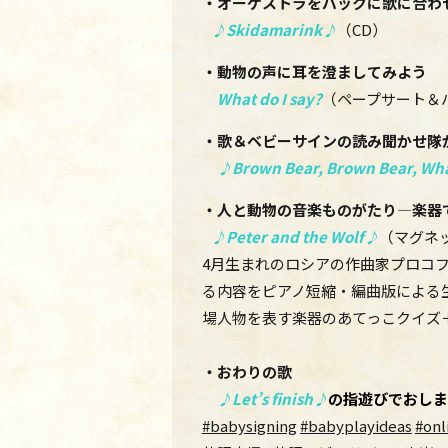
・オーケストラをバックに歌に合わ
♪Skidamarink♪
（CD）
・動物の声に耳を澄ましてみよう
What do I say?
（ペープサート＆
・歌＆ベビーサインの読み聞かせ隊
♪Brown Bear, Brown Bear, Wha
・人と動物の音楽ものがたり―楽器
♪Peter and the Wolf♪
（マグネ
4月生まれのロシアの作曲家プロコフ
る内容をピアノ短縮・編曲版による
場人物を表す楽器のあてっこクイズ
・おわりの歌
♪Let’s finish♪
の指遊びでおしま
#babysigning
#babyplayideas
#onl