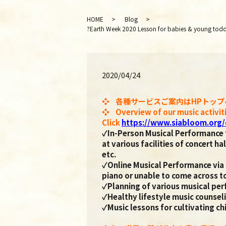
HOME
Blog
?Earth Week 2020 Lesson for babies & 
2020/04/24
❖
各種サービスご案内はHPトップ
❖
Overview of our music activit
Click
https://www.siabloom.org
✓In-Person Musical Performance 
at various facilities of concert ha
etc.
✓Online Musical Performance via
piano or unable to come across t
✓Planning of various musical pe
✓Healthy lifestyle music counsel
✓Music lessons for cultivating 