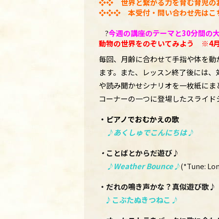
❖❖
世界と繋がる力を育む育児の
❖❖❖ 本受付・問い合わせ先はこ
?
今週の
講座のテーマと30分間の
動物の世界をのぞいてみよう ※4月
毎回、月齢に合わせて手指や体を動
ます。また、レッスン終了後には、
や読み聞かせシナリオを一枚紙にま
コーナーの一つに登場したスライド
・ピアノでおむかえの歌
♪
あくしゅでこんにちは
♪
・
ことばとからだ遊び♪
♪
Weather Bounce
♪
(*Tune: Lo
・だれの鳴き声かな？真似遊び歌♪
♪こぶたぬきつねこ
♪