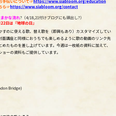
お手伝いについて☞
https://
www.siabloom.org/education
ちら☞
https://www.
siabloom.org/contact
大まかな流れ
?（4/18,21付けブ
ログにも頭出し?）
22日は『地球の日』
かすのに使える歌、替え歌を（即興もあり）カスタマイズしてい
対面講座と同様におうちでも楽しめるように歌の動画のリンク先
とめたものを差し上げています。今週は一枚紙の資料に加えて、
ショーの資料もご提供しています。
ndon Bridge)