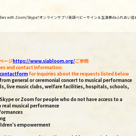
young toddlers with Zoom/Skype?オンラインサプリ英語ベビーサイン＆生演奏deふれあい音あそ
ページ
https://www.siabloom.org/
ご参照
ies and contact information:
/contactform
for inquiries about the requests listed below
from general or ceremonial concert to musical performance
lls, live music clubs, welfare facilities, hospitals, schools,
 Skype or Zoom for people who do not have access to a
o real musical performance
rformances
ing
children’s empowerment