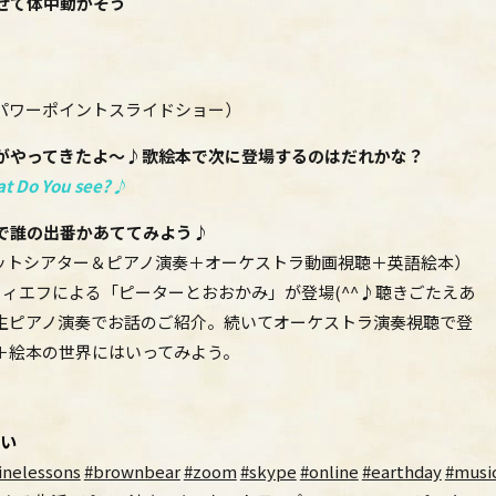
せて体中動かそう
パワーポイントスライドショー）
がやってきたよ～♪
歌絵本で次に登場するのはだれかな？
t Do You see?♪
で誰の出番かあててみよう♪
ットシアター＆ピアノ演奏＋オーケストラ動画視聴＋英語絵本）
ィエフによる「ピーターとおおかみ」が登場(^^♪聴きごたえあ
生ピアノ演奏でお話のご紹介。続いてオーケストラ演奏視聴で登
＋絵本の世界にはいってみよう。
い
inelessons
#brownbear
#zoom
#skype
#online
#earthday
#musi