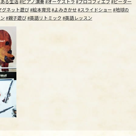
のある生活
#ピアノ演奏
#オーケストラ
#プロコフィエフ
#ピーター
マグネット遊び
#絵本育児
#よみきかせ
#スライドショー
#地球の
スン
#親子遊び
#英語リトミック
#英語レッスン