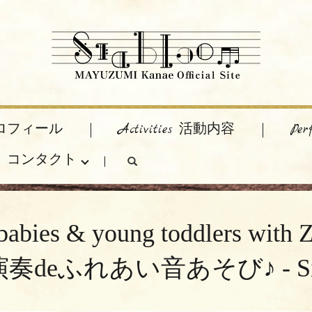
 プロフィール
Activities 活動内容
Pe
act コンタクト
search
for babies & young toddler
れあい音あそび♪ - Siablo