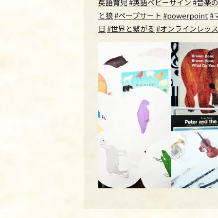
英語育児
#英語ベビーサイン
#音楽
と狼
#ペープサート
#powerpoint
#
日
#世界と繋がる
#オンラインレッ