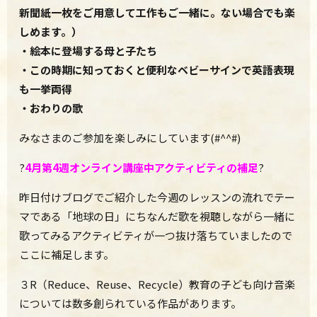
新聞紙一枚をご用意して工作もご一緒に。ない場合でも楽
しめます。）
・絵本に登場する母と子たち
・この時期に知っておくと便利なベビーサインで英語表現
も一挙両得
・おわりの歌
みなさまのご参加を楽しみにしています(#^^#)
?
4月第4週
オンライン講座中アクティビティの補足
?
昨日付けブログでご紹介した今週のレッスンの流れでテー
マである「地球の日」にちなんだ歌を視聴しながら一緒に
歌ってみるアクティビティが一つ抜け落ちていましたので
ここに補足します。
３R（
Reduce、Reuse、Recycle）
教育の子ども向け音楽
については数多創られている作品があります。