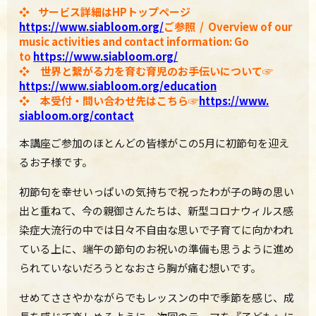
❖
サービス詳細はHPトップページ
https://www.siabloom.org/
ご参照 /
Overview of our
music activities and contact information: Go
to
https://www.siabloom.org/
❖
世界と繋がる力を育む育児のお手伝いについて☞
https://
www.siabloom.org/education
❖ 本受付・問い合わせ先はこちら☞
https://www.
siabloom.org/contact
本講座ご参加のほとんどの皆様がこの5月に初節句を迎え
るお子様です。
初節句を幸せいっぱいの気持ちで祝ったわが子の時の思い
出と重ねて、今の親御さんたちは、新型コロナウィルス感
染症大流行の中では日々不自由な思いで子育てに向かわれ
ている上に、端午の節句のお祝いの準備も思うように進め
られていないだろうとなおさら胸が痛む想いです。
せめてささやかながらでもレッスンの中で季節を感じ、成