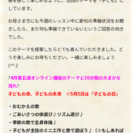
長を感じて楽しめるように、次回のテーマを『子ども』に
しています。
お母さま方にも今週のレッスン中に節句の準備状況をお聞
きしたら、まだ何も準備できていないというご回答の向き
でした。
このテーマを提案したらとても喜んでいただきました。ど
うぞ楽しみにお待ちください。一緒に楽しみましょう
(^^♪
?
4月第五週
オンライン講座のテーマと30分間の大まかな
流れ
?
子どもの命、子どもの未来 ※5月5日は『子どもの日』
・おむかえの歌
・ごあいさつの体遊び♪リズム遊び♪
・季節の歌で全身体操♪
・子どもが主役のミニ工作と歌で遊ぼう♪（※もしあれば