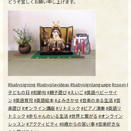
どうぞ宜しくお願い申し上げます。
#babysigning
#babyplayideas
#babysignlanguage
#zoom
#
子どもの日
#初節句
#親子遊び
#えいご
#英語ベビーサイ
ン
#英語育児
#英語絵本
#よみきかせ
#音楽のある生活
#音
楽遊び
#オンライン講座
#リトミック
#ピアノ演奏
#英語リ
トミック
#赤ちゃんのいる生活
#世界と繋がる
#オンライン
レッスン
#アクティビティ
#0歳からの習い事
#音楽好きな