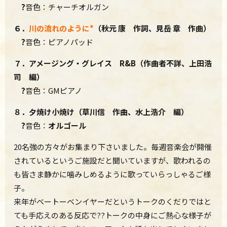
?
音色：チャーチオルガン
６．
川の流れのように*
（秋元 康 作詞、見岳 章 作曲）
?
音色：ピアノパッド
７．アメージング・グレイス R&B（作曲者不詳、上田浩
司 編）
?
音色：GMピアノ
８．夕焼け小焼け（草川信 作曲、水上浩介 編）
?
音色：
オルゴール
20名強の方々がお集まり下さいました。毎週音楽会が開催
されているというご施設だと聞いていますが、歌われるの
も皆さま静かに噛みしめるように歌っていらっしゃるご様
子。
来年がベートーベンイヤーだというトークのくだりではと
ても手応えのある反応で??トークの中身にご熱心な様子が