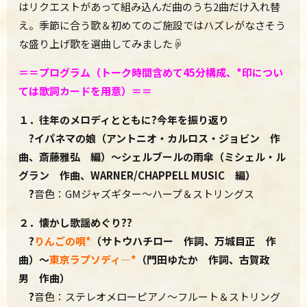
はリクエストがあって組み込んだ曲のうち2曲だけ入れ替
え。季節に合う歌＆初めてのご施設ではハズレがなさそう
な盛り上げ歌を選曲してみました☟
＝＝プログラム（トーク時間含めて45分構成、*印につい
ては歌詞カードを用意）＝＝
１．往年のメロディとともに?今年を振り返り
?
イパネマの娘
（アントニオ・カルロス・ジョビン 作
曲、斎藤雅弘 編）～シェルブールの雨傘（ミシェル・ル
グラン 作曲、WARNER/CHAPPELL MUSIC 編）
?
音色：GMジャズギター～ハープ＆ストリングス
２．懐かし歌謡めぐり??
?
りんごの唄
*‎
（サトウハチロー 作詞、万城目正 作
曲）
～
東京ラプソディ―*
（門田ゆたか 作詞、古賀政
男 作曲）
?
音色：ステレオメローピアノ～フルート＆ストリング