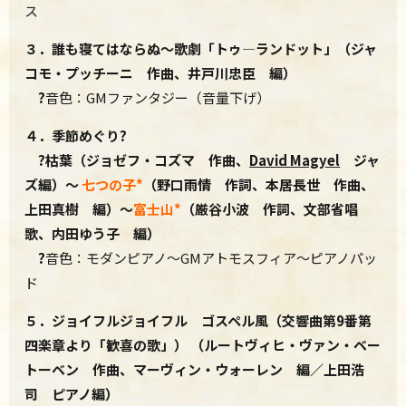
ス
３．誰も寝てはならぬ～歌劇「トゥ―ランドット」（ジャ
コモ・プッチーニ 作曲、井戸川忠臣 編
）
?
音色：GMファンタジー（音量下げ）
４．季節めぐり?
?
枯葉（ジョゼフ・コズマ 作曲、
David Magyel
ジャ
ズ編）～
七つの子*
（野口雨情 作詞、本居長世 作曲、
上田真樹 編）～
富士山*
（厳谷小波 作詞、文部省唱
歌、内田ゆう子 編）
?
音色：モダンピアノ～GMアトモスフィア～ピアノパッ
ド
５．ジョイフルジョイフル ゴスペル風（
交響曲第9番第
四楽章より「歓喜の歌」） （ルートヴィヒ・ヴァン・ベー
トーベン 作曲、マーヴィン・ウォーレン 編／上田浩
司 ピアノ編）