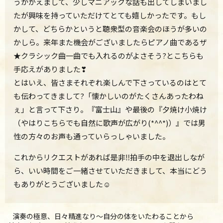
うかがえまして、少しマニアックな話も出してしまいまし
たが興味を持っていただけてとても嬉しかったです。もし
かして、どちらかというと聴衆型の音楽会のほうが多いの
かしら。来年また機会がございましたらピアノ曲であるザ
★クラシック曲一曲でも入れるのがよさそう?とこちらも
手応えがありました❣
とはいえ、皆さまそれぞれ楽しんで下さっているのはとて
も伝わってきまして?「懐かしいのがたくさんあったわね
ぇ」と言って下さり。『富士山』や最後の『夕焼け小焼け
（やはりこちらでも自然に歌声が広がり(*^^*)）』では男
性の方々のお声も通っていらっしゃいました。
これからリクエストがあれば是非‼拍手の中を退出しなが
ら、いい時間をご一緒させていただきまして、本当にどう
もありがとうございました☺
演奏の極意、日々精進なり～自分の体をいたわることから