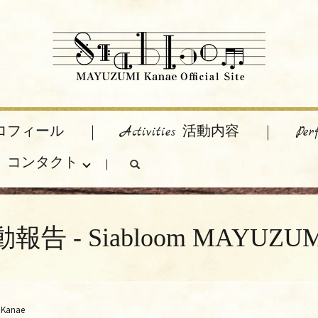
 プロフィール
Activities 活動内容
Pe
act コンタクト
search
告 - Siabloom MAYUZUMI
Kanae