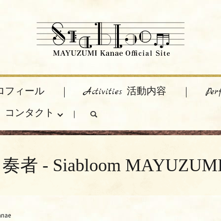
 プロフィール
Activities 活動内容
Pe
act コンタクト
search
者 - Siabloom MAYUZUMI 
anae