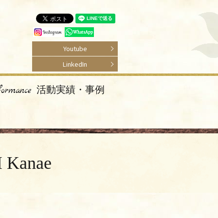
Youtube
LinkedIn
rformance 活動実績・事例
Kanae