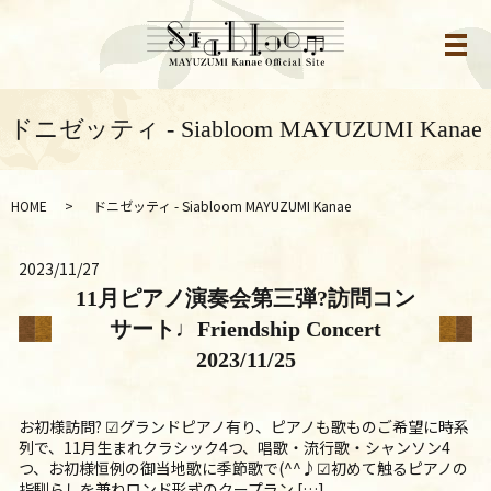
メ
ドニゼッティ - Siabloom MAYUZUMI Kanae
HOME
ドニゼッティ - Siabloom MAYUZUMI Kanae
2023/11/27
11月ピアノ演奏会第三弾?訪問コン
サート♩Friendship Concert
2023/11/25
お初様訪問? ☑グランドピアノ有り、ピアノも歌ものご希望に時系
列で、11月生まれクラシック4つ、唱歌・流行歌・シャンソン4
つ、お初様恒例の御当地歌に季節歌で(^^♪☑初めて触るピアノの
指馴らしを兼ねロンド形式のクープラン […]