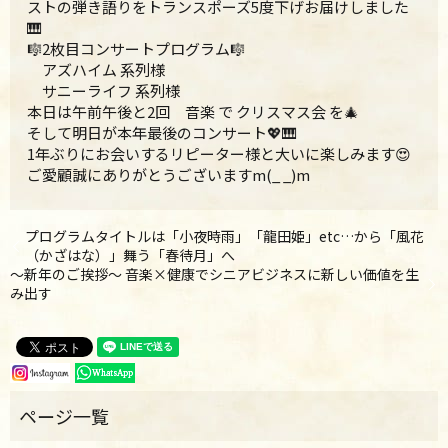
ストの弾き語りをトランスポーズ5度下げお届けしました
🎹
🎼2枚目コンサートプログラム🎼
アズハイム 系列様
サニーライフ 系列様
本日は午前午後と2回 音楽 で クリスマス会 を🎄
そして明日が本年最後のコンサート💖🎹
1年ぶりにお会いするリピーター様と大いに楽しみます😍
ご愛顧誠にありがとうございますm(_ _)m
プログラムタイトルは「小夜時雨」「龍田姫」etc…から「風花
（かざはな）」舞う「春待月」へ
～新年のご挨拶〜 音楽×健康でシニアビジネスに新しい価値を生
み出す