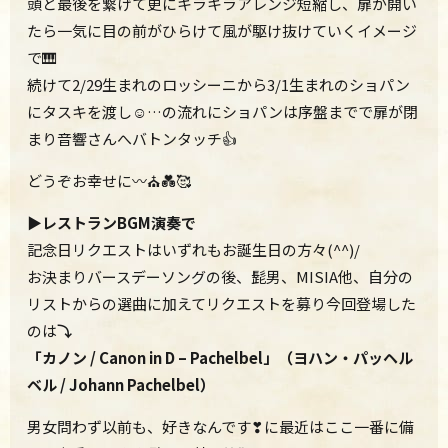
頭と最後を繋げて更にキラキラアレンジ短縮し、扉が開い
たら一気に目の前がひらけて風が駆け抜けていくイメージ
で🎹
続けて2/29生まれのロッシーニから3/1生まれのショパン
にタスキを渡し☺…の流れにショパンは序盤までで扉が閉
まり音響さんへバトンタッチ👍
どうぞお幸せに〰⛪💑🥰
▶レストランBGM演奏で
記念日リクエストはいずれもお誕生日の方々(^^)/
お決まりバースデーソングの後、髭男、MISIA他、自分の
リストからの選曲に加えてリクエストを募り今回登場した
のは
⤵
「カノン / Canon in D – Pachelbel」
（ヨハン・パッヘル
ベル / Johann Pachelbel）
男女問わず以前も、好きなんです❣に最近はここ一番に備