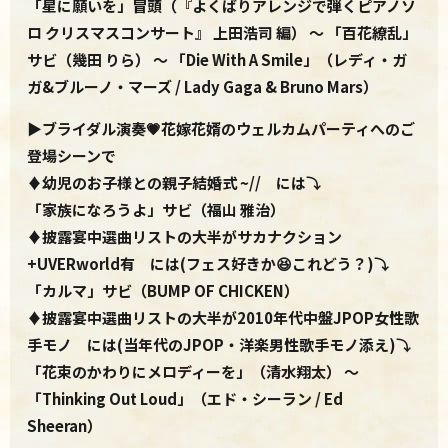
「星に願いを」冒頭（『よくばりアレンジで弾くピアノソ
ロ クリスマスコンサート』 上田浩司 編） ～ 「百花繚乱」
サビ（幾田 りら） ～ 「Die With A Smile」
（レディ・ガ
ガ&ブルーノ・マーズ / Lady Gaga & Bruno Mars
）
▶ブライダル演奏💗花嫁花婿のウェルカムパーティへのご
登場シーンで
♦幼児のお子様との親子結婚式 ~// には⤵
「家族になろうよ」サビ（福山 雅治）
♦披露宴中選曲リストの大半がサカナクション
+UVERworld有 には(フェス好きか😆これどう？)⤵
「カルマ」サビ（BUMP OF CHICKEN）
♦披露宴中選曲リストの大半が2010年代中盤JPOP女性歌
手モノ には(当年代のJPOP・洋楽男性歌手モノ添え)⤵
「花束のかわりにメロディーを」（清水翔太） ～
「Thinking Out Loud」（エド・シーラン / Ed
Sheeran）