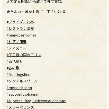
えて定番BGMから敢えて外す策🥰
またよい一年をお過ごし下さい🕯
✨📆
#ブライダル演奏
#レストラン演奏
#pianoperformer
#ピアノ演奏
#ディズニー
#不思議の国のアリス
#百花繚乱
#春の歌
#frühlingslied
#メンデルスゾーン
#mendelssohn
#aspoonfulofsugar
#supercalifragilisticexpialidocious
#メリーポピンズ