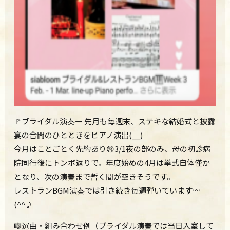
🚩ブライダル演奏ー 先月も毎週末、ステキな結婚式と披露
宴の合間のひとときをピアノ演出(__)
今月はことごとく先約あり😢3/1夜の部のみ、母の初診病
院同行後にトンボ返りで。年度始めの4月は挙式自体僅か
となり、次の演奏まで暫く間が空きそうです。
レストランBGM演奏では引き続き毎週弾いています〰
(^^♪
🎼選曲・組み合わせ例（ブライダル演奏では当日入室して