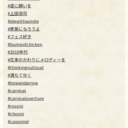
#星に願いを
#上田浩司
#diewithasmile
#家族になろうよ
#フェス好き
#bumpofchicken
#2010年代
#花束のかわりにメロディーを
#thinkingoutloud
#満ちてゆく
#bowandarrow
#carnival
#carnivaloverture
#rossini
#chopin
#canonind