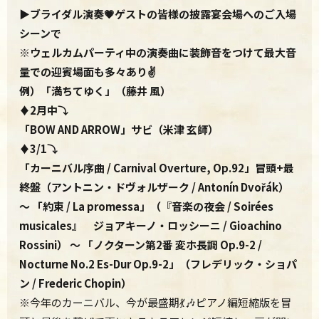
▶ブライダル演奏💗ゲストの皆様の披露宴会場へのご入場
シーンで
※ウェルカムパーティ中の演奏曲に装飾音をつけて最大音
量での迎賓場面も多々あり✌
例）「満ちてゆく」（藤井 風）
♦2月中⤵
「BOW AND ARROW」サビ（米津 玄師）
♦3/1⤵
「カーニバル序曲 / Carnival Overture, Op.92」冒頭+最
終盤（アントニン・ドヴォルザーク / Antonín Dvořák）
～ 「約束 / La promessa」（『音楽の夜会 / Soirées
musicales』 ジョアキーノ・ロッシーニ / Gioachino
Rossini） ～ 「ノクターン第2番 変ホ長調 Op.9-2 /
Nocturne No.2 Es-Dur Op.9-2」（フレデリック・ショパ
ン
/ Frederic Chopin）
※今年のカーニバル、今が最盛期💃🎶ピアノ編短縮版を冒