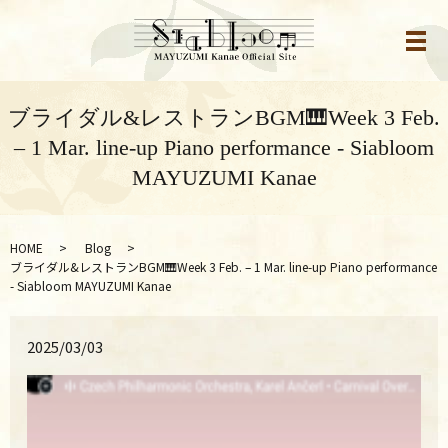
メ
ブライダル&レストランBGM🎹Week 3 Feb.
– 1 Mar. line-up Piano performance - Siabloom
MAYUZUMI Kanae
HOME
Blog
ブライダル&レストランBGM🎹Week 3 Feb. – 1 Mar. line-up Piano performance
- Siabloom MAYUZUMI Kanae
2025/03/03