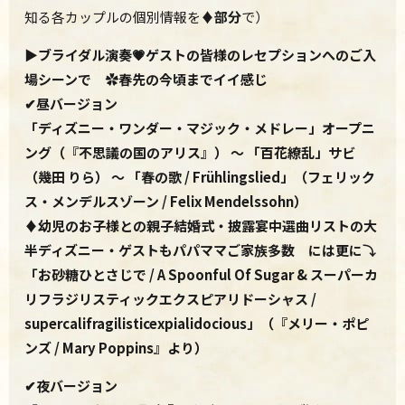
知る各カップルの個別情報を
♦部分
で）
▶
ブライダル演奏💗ゲストの皆様のレセプションへのご入
場シーンで ✿春先の今頃までイイ感じ
✔昼バージョン
「ディズニー・ワンダー・マジック・メドレー」オープニ
ング（『不思議の国のアリス』）
～
「百花繚乱」サビ
（幾田 りら） ～ 「春の歌 /
Frühlingslied」（フェリック
ス・メンデルスゾーン / Felix Mendelssohn
）
♦
幼児のお子様との親子結婚式・披露宴中選曲リストの大
半ディズニー・ゲストもパパママご家族多数 には更に⤵
「お砂糖ひとさじで / A Spoonful Of Sugar & スーパーカ
リフラジリスティックエクスピアリドーシャス /
supercalifragilisticexpialidocious」（『メリー・ポピ
ンズ / Mary Poppins』より）
✔夜バージョン