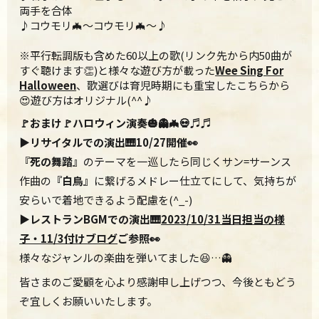
両手を合体
♪コウモリ🦇〜コウモリ🦇〜♪
※平行転調版も含めた60以上の歌(リンク先から内50曲が
すぐ聴けます👏)と様々な遊び方が載った
Wee Sing For
Halloween
、歌選びは育児時期にも重宝したこちらから
😍遊び方はオリジナル(^^♪
🚩おまけ🚩ハロウィン演奏🎃👻🦇💀♬♬
▶リサイタルでの演出🎹10/27開催👀
『死の舞踏』
のテーマを一巡したら同じくサン=サーンス
作曲の
『白鳥』
に繋げるメドレー仕立てにして、気持ちが
安らいで着地できるよう配慮を(^_-)
▶レストランBGMでの演出🎹
2023/10/31当日担当の様
子・11/3付けブログ
ご参照👀
様々なジャンルの楽曲を弾いてました😆…👻
皆さまのご愛顧を心より感謝申し上げつつ、今後ともどう
ぞ宜しくお願いいたします。