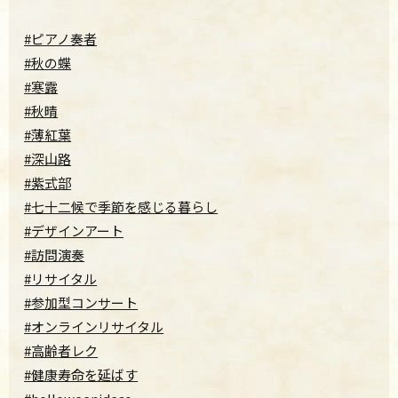
#ピアノ奏者
#秋の蝶
#寒露
#秋晴
#薄紅葉
#深山路
#紫式部
#七十二候で季節を感じる暮らし
#デザインアート
#訪問演奏
#リサイタル
#参加型コンサート
#オンラインリサイタル
#高齢者レク
#健康寿命を延ばす