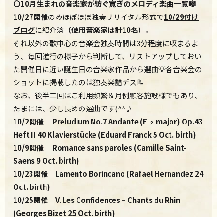
〇10月生まれの音楽家が紡ぐ寛ぎのメロディ楽曲一覧🎼
10/27開催
のみほぼほぼ独奏リサイタル形式で
10/29付け
ブログ
に紹介済
（使用音楽家は計10名）
。
それ以外の歌中心の音楽会独奏時間は3分程度に収まるよ
う、毎回進行の様子から判断して、リストアップしておい
た開催日に近い誕生日の音楽家作品から選曲💡各音楽会の
ショットに掲載したのは独奏楽譜デス📝
なお、後半二回はご利用頻繁＆月例顧客施設様でもあり、
たまには、少し長めの選曲です(^^♪
10/2開催 Preludium No.7 Andante (E
♭
major) Op.43
Heft II 40 Klavierstücke (Eduard Franck 5 Oct. birth)
10/9開催 Romance sans paroles (Camille Saint-
Saens 9 Oct. birth)
10/23開催 Lamento Borincano (Rafael Hernandez 24
Oct. birth)
10/25開催 V. Les Confidences – Chants du Rhin
(Georges Bizet 25 Oct. birth)