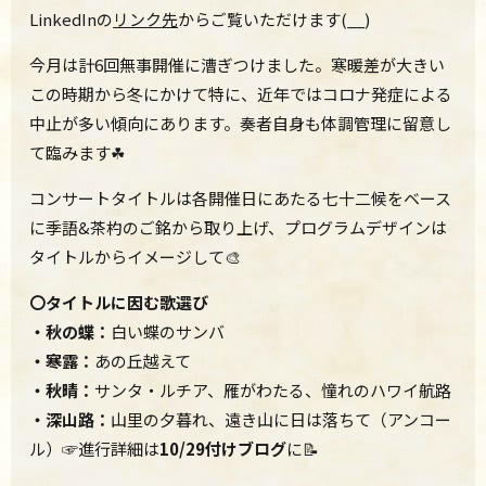
LinkedInの
リンク先
からご覧いただけます(__)
今月は計6回無事開催に漕ぎつけました。寒暖差が大きい
この時期から冬にかけて特に、近年ではコロナ発症による
中止が多い傾向にあります。奏者自身も体調管理に留意し
て臨みます☘
コンサートタイトルは各開催日にあたる七十二候をベース
に季語&茶杓のご銘から取り上げ、プログラムデザインは
タイトルからイメージして🎨
〇タイトルに因む歌選び
・秋の蝶：
白い蝶のサンバ
・寒露：
あの丘越えて
・秋晴：
サンタ・ルチア、雁がわたる、憧れのハワイ航路
・深山路：
山里の夕暮れ、遠き山に日は落ちて（アンコー
ル）☞進行詳細は
10/29付けブログ
に📝