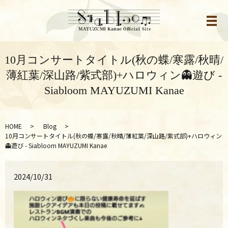
メ
10月コンサートタイトル(秋の蝶/寒露/秋晴/
薄紅葉/深山路/紫式部)+ハロウィン👻遊び -
Siabloom MAYUZUMI Kanae
HOME
Blog
10月コンサートタイトル(秋の蝶/寒露/秋晴/薄紅葉/深山路/紫式部)+ハロウィン
👻遊び - Siabloom MAYUZUMI Kanae
2024/10/31