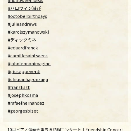
#holloweenideas
#ハロウィン遊び
#octoberbirthdays
#julieandrews
#karolszymanowski
#ディックミネ
#eduardfranck
#camillesaintsaens
#johnlennonimagine
#giuseppeverdi
#chiquinhagonzaga
#franzliszt
#josephkosma
#rafaelhernandez
#georgesbizet
10月ピアノ演奏会第五弾訪問コンサート♩Friendship Concert