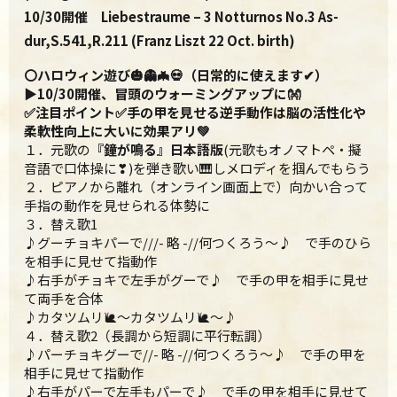
10/30開催 Liebestraume – 3 Notturnos No.3 As-
dur,S.541,R.211 (Franz Liszt 22 Oct. birth)
〇ハロウィン遊び🎃👻🦇💀（日常的に使えます✔）
▶10/30開催、
冒頭のウォーミングアップに👐
✅注目ポイント✅手の甲を見せる逆手動作は脳の活性化や
柔軟性向上に大いに効果アリ💚
１．元歌の
『鐘が鳴る』日本語版
(元歌もオノマトペ・擬
音語で口体操に❣)を弾き歌い🎹しメロディを掴んでもらう
２．ピアノから離れ（オンライン画面上で）向かい合って
手指の動作を見せられる体勢に
３．替え歌1
♪グーチョキパーで///- 略 -//何つくろう〜♪ で手のひら
を相手に見せて指動作
♪右手がチョキで左手がグーで♪ で手の甲を相手に見せ
て両手を合体
♪カタツムリ🐌〜カタツムリ🐌〜♪
４．替え歌2（長調から短調に平行転調）
♪パーチョキグーで//- 略 -//何つくろう〜♪ で手の甲を
相手に見せて指動作
♪右手がパーで左手もパーで♪ で手の甲を相手に見せて