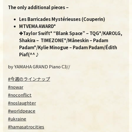
The only additional pieces –
Les Barricades Mystérieuses (Couperin)
MTVEMA AWARD*
✤Taylor Swift* “Blank Space” – TQG*/
KAROLG,
Shakira – TIMEZONE*/Måneskin – Padam
Padam*/Kylie Minogue – Padam Padam/Édith
Piaf(^^♪
by YAMAHA GRAND Piano C3//
#今週のラインナップ
#nowar
#noconflict
#noslaughter
#worldpeace
#ukraine
#hamasatrocities