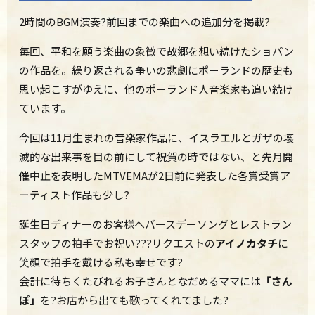
2時間のBGM演奏?前回までの楽曲への追加分を掲載?
毎回、平和を願う楽曲の象徴で故郷を想い続けたショパン
の作品を。繰り返される争いの悲劇にポーランドの歴史も
思い起こすがゆえに、他のポーランド人音楽家も追い続け
ています。
今回は11月生まれの音楽家作品に、イスラエルとガザの壊
滅的な出来事を目の前にして祝賀の時ではない、と先月開
催中止を表明したMTVEMAが2日前に発表した各賞受賞ア
ーティスト作品も少し?
誕生日ディナーのお客様へ
バースデーソングとレストラン
スタッフの拍手でお祝い???リクエストの
アイノカタチ
に
笑顔で拍手を戴ける私も幸せです?
会計に待ちくたびれるお子さんとなだめるママには
「さん
ぽ」
を?お店から出ても歌ってくれてました?