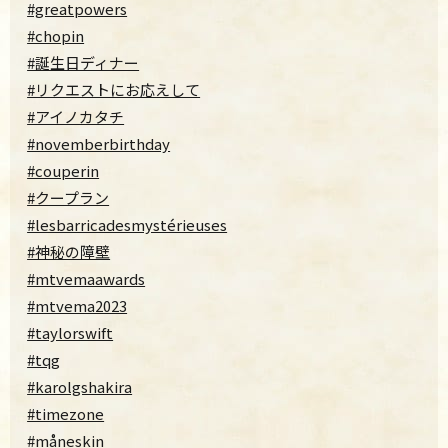
#greatpowers
#chopin
#誕生日ディナー
#リクエストにお応えして
#アイノカタチ
#novemberbirthday
#couperin
#クープラン
#lesbarricadesmystérieuses
#神秘の障壁
#mtvemaawards
#mtvema2023
#taylorswift
#tqg
#karolgshakira
#timezone
#måneskin