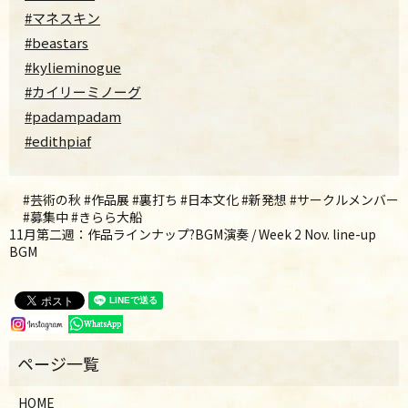
#マネスキン
#beastars
#kylieminogue
#カイリーミノーグ
#padampadam
#edithpiaf
#芸術の秋 #作品展 #裏打ち #日本文化 #新発想 #サークルメンバー
#募集中 #きらら大船
11月第二週：作品ラインナップ?BGM演奏 / Week 2 Nov. line-up
BGM
HOME