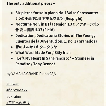
The only additional pieces –
Six pieces for solo piano No.1 Valse Caressante:
6つの小品 第1番 甘美なワルツ (Respighi)
Nocturne No.5 in B Flat Major H.37: ノクターン第5
番 変ロ長調 H.37 (Field)
Dedication, Dedicatoria
Stories of The Young,
Cuentos de la Juventud op. 1, no. 1 (
Granados
)
青のすみか / キタニタツヤ
What Was I Made For / Billy Irish
I Left My Heart In San Francisco
*
– Stranger in
Paradise
/ Tony Bennet
by YAMAHA GRAND Piano C3//
#nowar
#борткевич
#ukraine
#平和への祈り