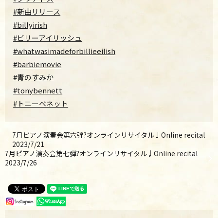
#新曲リリース
#billyirish
#ビリーアイリッシュ
#whatwasimadeforbillieeilish
#barbiemovie
#青のすみか
#tonybennett
#トニーベネット
7月ピアノ演奏会第六弾?オンラインリサイタル♩Online recital
2023/7/21
7月ピアノ演奏会第七弾?オンラインリサイタル♩Online recital
2023/7/26