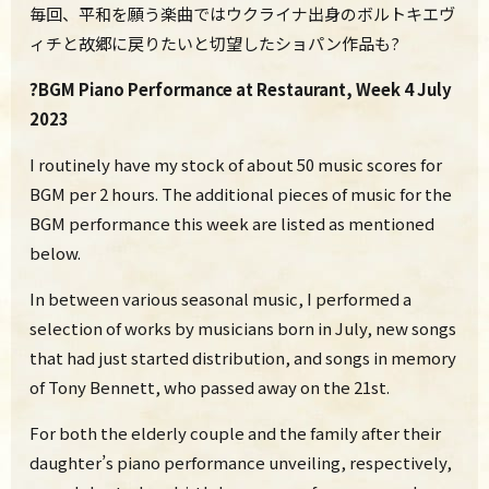
毎回、平和を願う楽曲ではウクライナ出身のボルトキエヴ
ィチと故郷に戻りたいと切望
したショパン作品も?
?BGM Piano Performance at Restaurant, Week 4 July
2023
I routinely have my stock of about 50 music scores for
BGM per 2 hours. The additional pieces of music for the
BGM performance this week are listed as mentioned
below.
In between various seasonal music, I performed a
selection of works by musicians born in July, new songs
that had just started distribution, and songs in memory
of Tony Bennett, who passed away on the 21st.
For both the elderly couple and the family after their
daughter’s piano performance unveiling
, respectively,