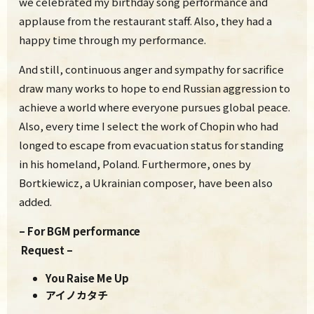
w
e celebrated my birthday song performance and
applause from the restaurant staff.
Also, they had a
happy time through my performance.
And still, continuous anger and sympathy for sacrifice
draw many works to hope to end Russian aggression to
achieve a world where everyone pursues global peace.
Also, every time I select the work of Chopin who had
longed to escape from evacuation status for standing
in his homeland, Poland. Furthermore, ones by
Bortkiewicz, a Ukrainian composer, have been also
added.
– For BGM performance
Request –
You Raise Me Up
アイノカタチ