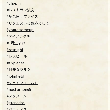
#chopin
#レストラン演奏
#記念日サプライズ
#リクエストにお応えして
#youraisemeup
#アイノカタチ
#7月生まれ
#respighi
#レスピーギ
#sixpieces
#甘美なワルツ
#johnfield
#ジョンフィールド
#nocturneno5
#ノクターン
#granados
#グラナドス