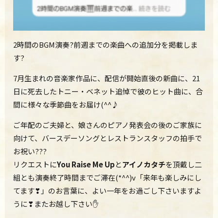
2時間のBGM演奏?前週までの楽曲への追加分を掲載しま
す?
7月生まれの音楽家作品に、配信が開始直後の新曲に、21
日に死去したトニー・ベネット追悼で彼のヒット曲に、合
間に様々な季節曲をお届け(^^♪
ご年配のご夫婦と、娘さんのピアノ発表会の後のご家族に
向けて、バースデーソングとレストランスタッフの拍手で
お祝い???
リクエストに
You Raise Me Up
と
アイノカタチ
を頂戴し二
組とも演奏終了時間までご滞在(*^^)v「来年も楽しみにし
てます❣」のお言葉に、よい一年をお過ごし下さいますよ
うに❣またお越し下さい✋