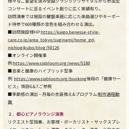
様々なご要望を汲み全曲クラシックリサイタルから参加型
コンサートに亘るイベント創りに広く実績有り。
訪問演奏では施設の鍵盤楽器に応じた楽曲選びやキーボー
ド持参で600種類の音色を組み合わせる演出。
■訪問施設様HP:
https://kaigo.benesse-style-
care.co.jp/area_tokyo/suginami/home_gd-
nishiogikubo/blog/50126
■オンライン開催事
例:
https://www.siabloom.org/news/5180
■音楽と健康のハイブリッド型事
例:
https://www.siabloom.org/booking
後段の「健康サー
ビス」項目6.&7.ご参照
■季節感の演出
–
月毎の衣装換え&プログラム:
制作過程動
画
２．都心ピアノラウンジ演奏
リクエスト型独奏、お客様・ボーカリスト・サックスプレ