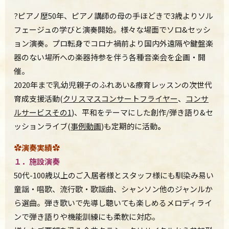
?ピアノ歴50年、ピアノ講師の母の手ほどきで3歳よりソル
フェージュの学びと演奏開始。様々な場面でソロ&セッシ
ョン演奏。プロ転身でコロナ禍前より国内外遠隔や鍵盤楽
器のない場所への楽器持参を伴う各種音楽会を企画・開
催。
2020年まで乳幼児親子のふれあい&療育レッスンの次世代
育成支援活動(
クリスマスコンサートフライヤー
、
コンサ
ルサービスその1
)、平和をテーマにした創作/弾き語り&セ
ッションライブ(
事例動画
)も定期的に活動
。
✿演奏実績✿
１．施設演奏
50代-100歳以上のご入居者様とスタッフ様にも馴染み易い
童謡・唱歌、流行歌・歌謡曲、シャンソン他のジャンルか
ら選曲。弾き歌いで先導し聴いても楽しめるメロディライ
ンで弾き語りや機能訓練にも柔軟に対応。