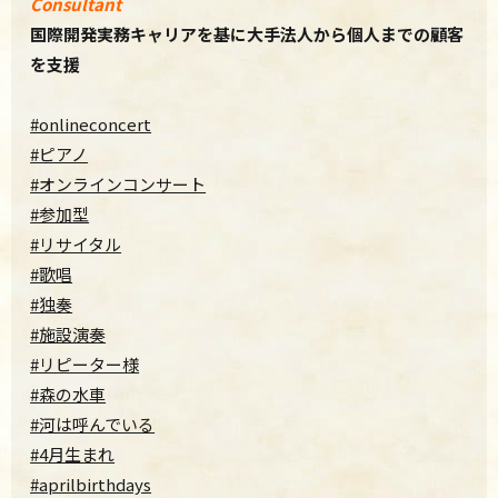
Consultant
国際開発実務キャリアを基に大手法人から個人までの顧客
を支援
#onlineconcert
#ピアノ
#オンラインコンサート
#参加型
#リサイタル
#歌唱
#独奏
#施設演奏
#リピーター様
#森の水車
#河は呼んでいる
#4月生まれ
#aprilbirthdays