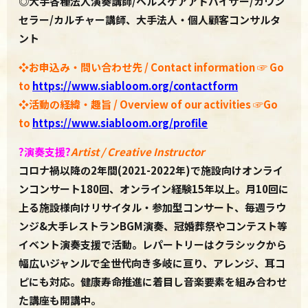
◎
大手各種法人演奏講師
/
ヘルスケアアドバイザー
/
カウン
セラー
/
カルチャー講師、大手法人・個人顧客コンサルタ
ント
❖
お申込み・問い合わせ先 / C
ontact information
☞
Go
to
https://www.siabloom.org/contactform
❖活動の経緯・趣旨 / Overview of our activities ☞Go
to
https://www.siabloom.org/profile
?
演奏支援
?
Artist / Creative Instructor
コロナ禍以降の2年間(2021-2022年)で施設向けオンライ
ンコンサート180回、オンライン経験15年以上。月10回に
上る施設様向けリサイタル・参加型コンサート、毎週ラウ
ンジ&大手レストランBGM演奏、冠婚葬祭やコンテスト等
イベント演奏支援で活動。レパートリーはクラシックから
幅広いジャンルで全世代向き多岐に亘り、アレンジ、耳コ
ピにも対応。健康寿命推進に着目し音楽要素を組み合わせ
た講座も開講中。