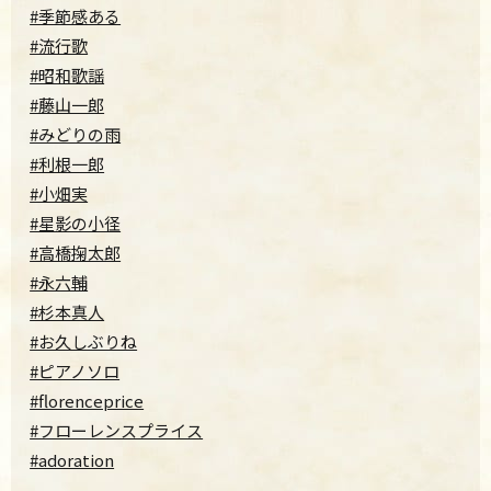
#季節感ある
#流行歌
#昭和歌謡
#藤山一郎
#みどりの雨
#利根一郎
#小畑実
#星影の小径
#高橋掬太郎
#永六輔
#杉本真人
#お久しぶりね
#ピアノソロ
#florenceprice
#フローレンスプライス
#adoration