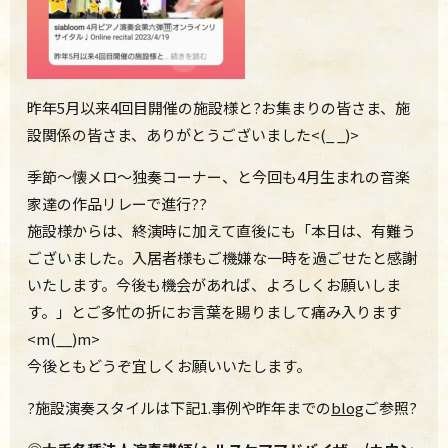
昨年5月以来4回目開催の施設様と?お集まりの皆さま、施
設関係の皆さま、ありがとうございました<(_ _)>
季節～懐メロ～独奏コーナー、と今回も4月生まれの音楽
家達の作品リレーで進行??
施設様からは、終演時に加えて直後にも「
本日は、有難う
ございました。入居者様もご機嫌な一時を過ごせたと感謝
いたします。今後も機会があれば、よろしくお願いしま
す。
」とご多忙の折にお言葉を賜りまして痛み入ります
<m(__)m>
今後ともどうぞ宜しくお願いいたします。
?施設演奏スタイルは下記1.事例や昨年までの
blog
ご参照?