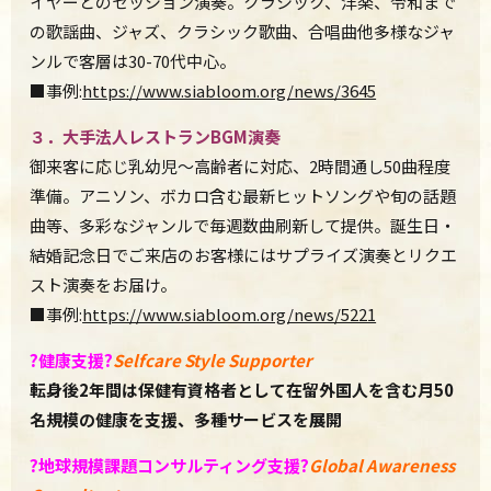
イヤーとのセッション演奏。クラシック、洋楽、令和まで
の歌謡曲、ジャズ、クラシック歌曲、合唱曲他多様なジャ
ンルで客層は30-70代中心。
■事例:
https://www.siabloom.org/news/3645
３．大手法人レストラン
BGM
演奏
御来客に応じ乳幼児〜高齢者に対応、2時間通し50曲程度
準備。アニソン、ボカロ含む最新ヒットソングや旬の話題
曲等、多彩なジャンルで毎週数曲刷新して提供。誕生日・
結婚記念日でご来店のお客様にはサプライズ演奏とリクエ
スト演奏をお届け。
■事例:
https://www.siabloom.org/news/5221
?
健康支援
?
Selfcare Style Supporter
転身後
2
年間は保健有資格者として在留外国人を含む月
50
名規模の健康を支援、多種サービスを展開
?️
地球規模課題コンサルティング支援
?
Global Awareness