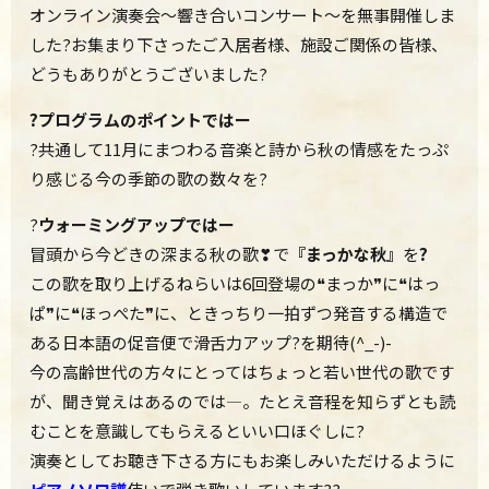
オンライン演奏会～響き合いコンサート～を無事開催しま
した?お集まり下さったご入居者様、施設ご関係の皆様、
どうもありがとうございました
?
?プログラムのポイントではー
?共通して11月にまつわる音楽と詩から秋の情感をたっぷ
り感じる今の季節の歌の数々を
?
?
ウォーミングアップではー
冒頭から今どきの深まる秋の歌❣で
『まっかな秋』
を
?
この歌を取り上げるねらいは6回登場の❝まっか❞に❝はっ
ぱ❞に❝ほっぺた❞に、ときっちり一拍ずつ発音する構造で
ある日本語の促音便で滑舌力アップ?を期待(^_-)-
今の高齢世代の方々にとってはちょっと若い世代の歌です
が、聞き覚えはあるのでは―。たとえ音程を知らずとも読
むことを意識してもらえるといい口ほぐしに?
演奏としてお聴き下さる方にもお楽しみいただけるように