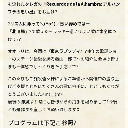
も流れた
タレガ
の
『Recuerdos de la Alhambra
:
アルハン
ブラの思い出
』
をお届け?
?
リズムに乘って＼(^o^)／歌い締めではー
『北酒場』
?で歌えたらラッキー✌ノリよい歌に体全体つ
けて??
オオトリは、今回は
『東京ラプソディ』
?往年の歌謡ショ
ーのステージ最後を飾る藤山一郎で～の紹介に会場の皆さ
まも一体感でしっくりきた手応えで?
このたびもご施設皆々様によるご準備から開催中の盛り上
げご支援とともにたくさんの歌に拍手に、とどうもありが
とうございました<m(__)m>
最後の御挨拶の際にも皆様からの拍手を賜りまして?今後
とも是非また宜しくお願い致します❣
プログラムは下記ご参照?