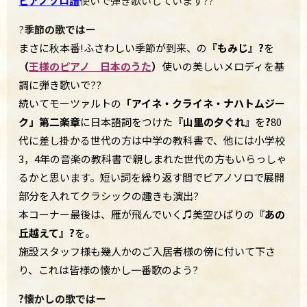
ピアノソロ譜
使いで弾き歌いしています??
?
季節の歌ではー
まさに秋本番!ふさわしい季節が到来、の
『もみじ』?
を
（
王様のピアノ 日本のうた
）
使いの美しいメロディを基
調に弾き歌いで??
続いてモーツァルトの
「アイネ・クライネ・ナハトムジー
ク」第二楽章
に日本語詞をつけた
『山里の夕ぐれ』
を
?
80
代に差し掛かる世代の方は中学の教科書で、他には小学校
3，4年の音楽の教科書で親しまれた世代の方もいらっしゃ
るかと思います。短い詞を繰り返す間でピアノソロで展開
部分を入れてクラシックの趣きも演出?
本コーナー最後は、雁が飛んでいく♫美空ひばりの
『あの
丘越えて』?
を。
施設スタッフ様も幾人かのご入居者様の傍に付いて下さ
り、これは皆様の懐かし一番歌のよう?
?懐かしの歌ではー