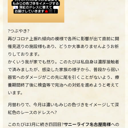
?つぶやき?
再びコロナ上振れ傾向の模様で各所に影響が出て直前に開
催見送りの施設様もあり、どうか大事ありませんようお祈
りしております。
かくいう我が家でも然り。このたびは私自身は濃厚接触者
で済みましたが、感染した家族の様子から、普段から弱い
器官へのダメージがこの先に尾を引くことがないよう、療
養期間終了後に検査等で完治への対処を進めようと考えて
います。
月替わりで、今月は濃いもみじの色づきをイメージして深
紅色のレースのドレスへ?
このたびは3月に続き四
回目?
サニーライフ名古屋南様
への