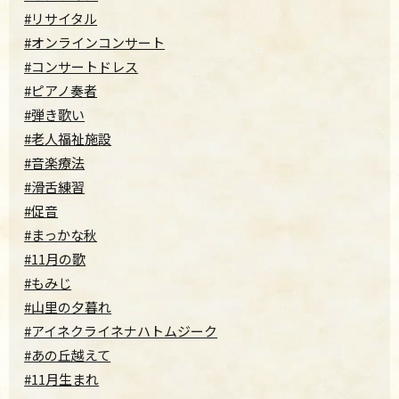
#リサイタル
#オンラインコンサート
#コンサートドレス
#ピアノ奏者
#弾き歌い
#老人福祉施設
#音楽療法
#滑舌練習
#促音
#まっかな秋
#11月の歌
#もみじ
#山里の夕暮れ
#アイネクライネナハトムジーク
#あの丘越えて
#11月生まれ