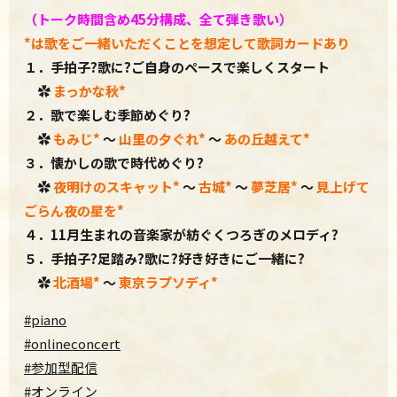
（トーク時間含め45分構成、
全て弾き歌い）
*は歌をご一緒いただくことを想定して歌詞カードあり
１．手拍子?歌に?ご自身のペースで楽しくスタート
✿
まっかな秋
*
２．歌で楽しむ季節めぐり?
✿
もみじ
*
～
山里の夕ぐれ
*
～
あの丘越えて*
３．懐かしの歌で時代めぐり?
✿
夜明けのスキャット
*
～
古城
*
～
夢芝居
*
～
見上げて
ごらん夜の星を*
４．11
月生まれの音楽家が紡ぐくつろぎのメロディ?
５．手拍子?足踏み?歌に?好き好きにご一緒に?
✿
北酒場
*
～
東京ラプソディ*
#piano
#onlineconcert
#参加型配信
#オンライン