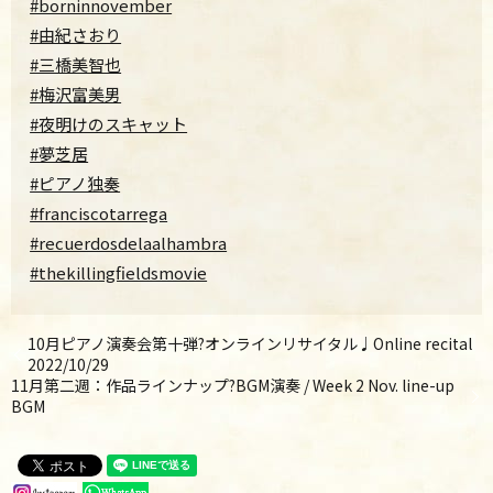
#borninnovember
#由紀さおり
#三橋美智也
#梅沢富美男
#夜明けのスキャット
#夢芝居
#ピアノ独奏
#franciscotarrega
#recuerdosdelaalhambra
#thekillingfieldsmovie
10月ピアノ演奏会第十弾?オンラインリサイタル♩Online recital
2022/10/29
11月第二週：作品ラインナップ?BGM演奏 / Week 2 Nov. line-up
BGM