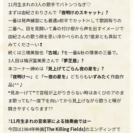
11月生まれの3人の歌手でバトンつなぎ♡
まずは由紀さおりさんで
『夜明けのスキャット』?
一番は発声練習にも最適✊前半でカット✂して歌詞有りの
二番へ。目を見開いて鼻の付け根から声を出すイメージで
由紀さんの歌う顔を思い浮かべられる方?是非とも真似て
みてくださ〰い❢
続くは三橋美智也
『古城』?
を一番&秋の情景の三番で。
3人目は梅沢富美男さんで
『夢芝居』?
本コーナー締めは
『見上げてごらん夜の星を』?
『夜明け～』
と
『～夜の星を』
どちらも
いずみたく
作曲作
品(^^♪
❝見あ〰げて❞で音程が上がりきらない時はあくびのアのま
ま歌っても?一度下を向いてから見上げながら歌うと喉が
開きやすくなります??
?
11月生まれの音楽家による独奏曲ではー
今回は1984年映画
[The Killing Fields]
のエンディングで