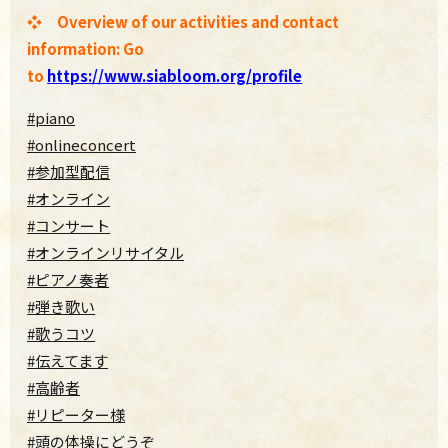
❖ Overview of our activities and contact
information: Go
to
https://www.siabloom.org/profile
#piano
#onlineconcert
#参加型配信
#オンライン
#コンサート
#オンラインリサイタル
#ピアノ奏者
#弾き歌い
#歌うコツ
#伝えてます
#高齢者
#リピーター様
#頭の体操にどうぞ