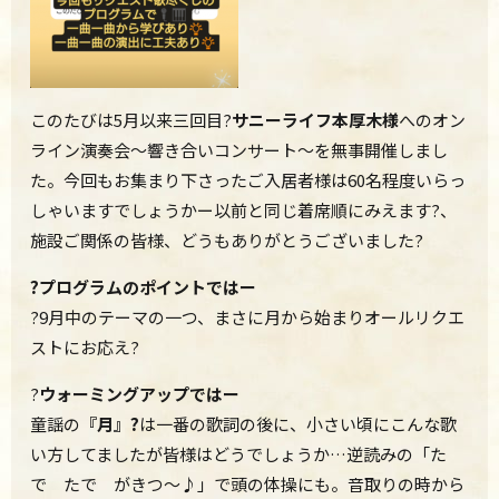
このたびは5
月以来三回目?
サニーライフ本厚木様
へのオン
ライン演奏会～響き合いコンサート～を無事開催しまし
た。今回もお集まり下さったご入居者様は60名程度いらっ
しゃいますでしょうかー以前と同じ着席順にみえます?、
施設ご関係の皆様、どうもありがとうございました
?
?プログラムのポイントではー
?9月中のテーマの一つ、まさに月から始まりオールリクエ
ストにお応え
?
?
ウォーミングアップではー
童謡の
『月』?
は一番の歌詞の後に、小さい頃にこんな歌
い方してましたが皆様はどうでしょうか…逆読みの「た
で たで がきつ～♪」で頭の体操にも。音取りの時から