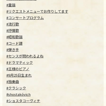
#童謡
#リクエストメニューでお作りしてます
#コンサートプログラム
#流行歌
#抒情歌
#昭和歌謡
#コード譜
#弾き手
#センスが問われるよね
#ドラマティック
#王様のピアノ
#9月25日生まれ
#独奏曲
#クラシック
#shostakóvich
#ショスタコーヴィチ