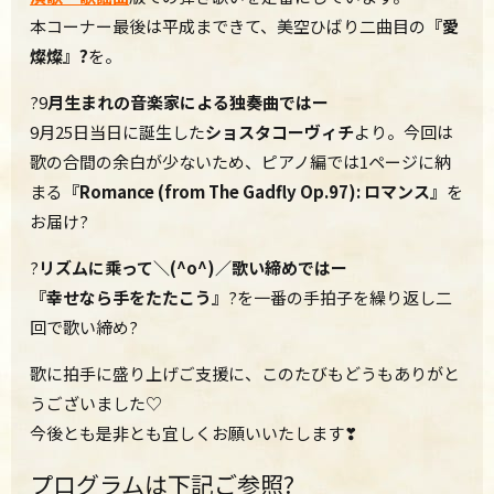
本コーナー最後は平成まできて、美空ひばり二曲目の
『愛
燦燦』
?
を。
?9
月生まれの音楽家による独奏曲ではー
9月25日当日に誕生した
ショスタコーヴィチ
より。今回は
歌の合間の余白が少ないため、ピアノ編では1ページに納
まる
『
Romance (from The Gadfly Op.97): ロマンス』
を
お届け?
?
リズムに乘って＼(^o^)／歌い締めではー
『幸せなら手をたたこう』
?を一番の手拍子を繰り返し二
回で歌い締め?
歌に拍手に盛り上げご支援に、このたびもどうもありがと
うございました♡
今後とも是非とも
宜しくお願いいたします
❣
プログラムは下記ご参照?