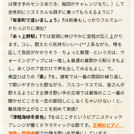
は弾き手のセンスありき、毎回がチャレンジなり。）して
全体的にリズミカルな調子に乗ってもらえるように?
『有楽町で逢いましょう』?
は前奏もしっかりフルでムー
ドたっぷりに演出?
『あゝ上野駅』?
では冒頭に伸びやかに音程が広く上がり
ます。コレ、歌えたら気持ちいい～(^^♪系ながら、喉を
圧して負担がかかりそう…ちょっと無理…という方は、ウ
ォーミングアップには一推し＆最適の鼻歌から馴らすもよ
し、あくびのア音だけで声を出してみるもよし、で。
美空ひばりの
『柔』
?
を。通常では一番の歌詞の繰り返し
で歌いやすかった歌ながら、フルコーラスでは、皆さんが
歌えるようにする弾き歌い手の立場では最後のここ一番の
聞かせどころを一定の節回しにしなくちゃいけない！と、
難易度が上がることを初めて実感?
『津軽海峡冬景色』?
をはここぞというピアニスティック
アレンジが響くドラマティックな歌です。
王様のピアノ
演歌・歌謡曲
版での弾き歌いを定番にしています。