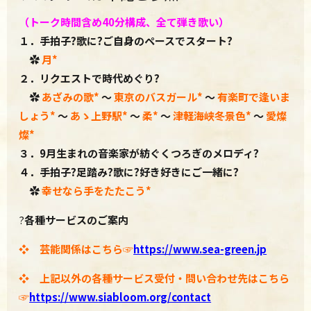
（トーク時間含め40分構成、
全て弾き歌い）
１．手拍子?歌に?ご自身のペースでスタート?
✿
月*
２．
リクエストで時代めぐり?
✿
あざみの歌
*
～
東京のバスガール
*
～
有楽町で逢いま
しょう
*
～
あゝ上野駅
*
～
柔
*
～
津軽海峡冬景色
*
～
愛燦
燦
*
３．9
月生まれの音楽家が紡ぐくつろぎのメロディ?
４．手拍子?足踏み?歌に?好き好きにご一緒に?
✿
幸せなら手をたたこう*
?
各種サービスのご案内
❖ 芸能関係はこちら☞
https://www.sea-green.jp
❖ 上記以外の各種サービス受付・問い合わせ先はこちら
☞
https://www.
siabloom.org/contact