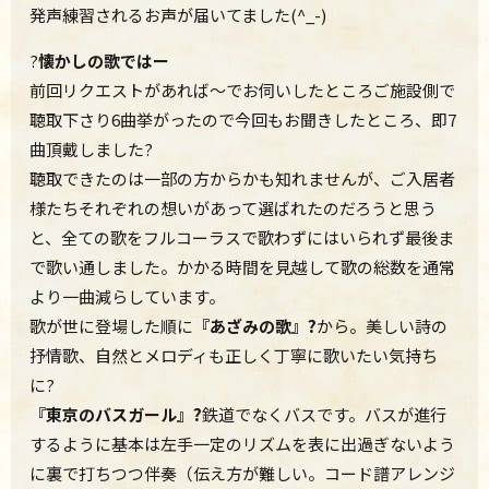
発声練習されるお声が届いてました(^_-)
?
懐かしの歌ではー
前回リクエストがあれば～でお伺いしたところご施設側で
聴取下さり6曲挙がったので今回もお聞きしたところ、即7
曲頂戴しました?
聴取できたのは一部の方からかも知れませんが、ご入居者
様たちそれぞれの想いがあって選ばれたのだろうと思う
と、全ての歌をフルコーラスで歌わずにはいられず最後ま
で歌い通しました。かかる時間を見越して歌の総数を通常
より一曲減らしています。
歌が世に登場した順に
『あざみの歌』?
から。美しい詩の
抒情歌、自然とメロディも正しく丁寧に歌いたい気持ち
に?
『東京のバスガール』?
鉄道でなくバスです。バスが進行
するように基本は左手一定のリズムを表に出過ぎないよう
に裏で打ちつつ伴奏（伝え方が難しい。コード譜アレンジ