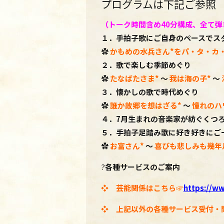
プログラムは下記ご参照
（トーク時間含め40分構成、
全て弾
１．手拍子歌にご自身のペースでス
✿
かもめの水兵さん
*をパ・タ・カ
２．歌で楽しむ季節めぐり
✿
たなばたさま
*
～
我は海の子
*
～
３．懐かしの歌で時代めぐり
✿
誰か故郷を想はざる
*
～
憧れのハ
４．7
月生まれの音楽家が紡ぐくつ
５．手拍子足踏み歌に好き好きにご
✿
お富さん
*
～
喜びも悲しみも幾年
?
各種サービスのご案内
❖ 芸能関係はこちら☞
https://ww
❖ 上記以外の各種サービス受付・