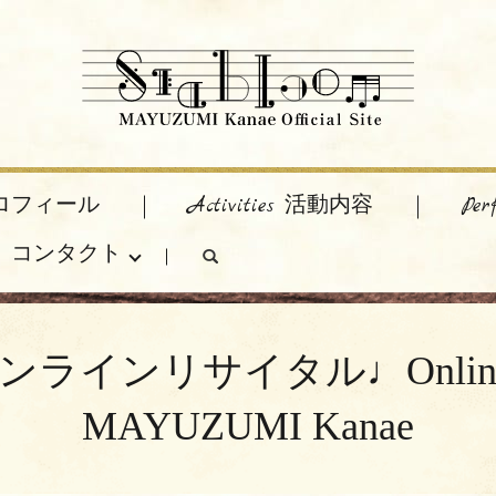
 プロフィール
Activities 活動内容
Pe
act コンタクト
search
イタル♩Online recital 
MAYUZUMI Kanae