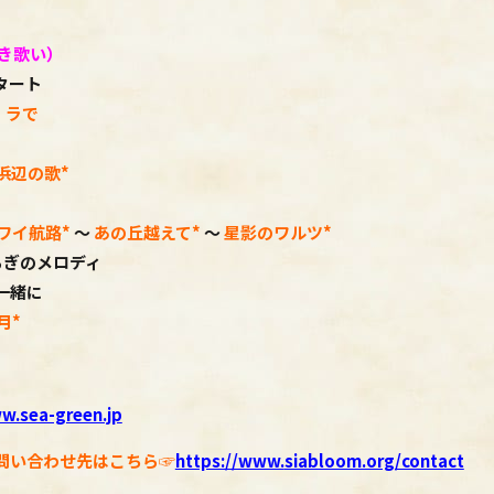
き歌い）
タート
・ラで
浜辺の歌*
ワイ航路
*
～
あの丘越えて
*
～
星影のワルツ
*
ろぎのメロディ
一緒に
月*
w.sea-green.jp
問い合わせ先はこちら☞
https://www.
siabloom.org/contact