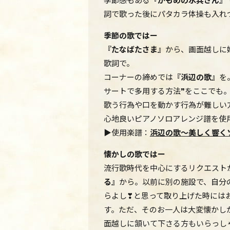
詞で歌った後にパタカラ体操も入れつ
季節の歌ではー
『たなばたさま』
から、画面越しに
歌詞で。
コーナーの締めでは
『浜辺の歌』
を
サートで多用する方法❞をここでも
歌う行為や口を動かす行為が難しい
心地良いピアノソロアレンジ譜を使
▶使用楽譜：
浜辺の歌～美しく響くソ
懐かしの歌ではー
流行歌時代を中心にするリクエスト
る』
から。以前に別の施設で、自分
らよし❣と思って取り上げた時には
す。ただ、そのお一人は大変懐かし
面越しに頷いて下さる方もいらっしゃ