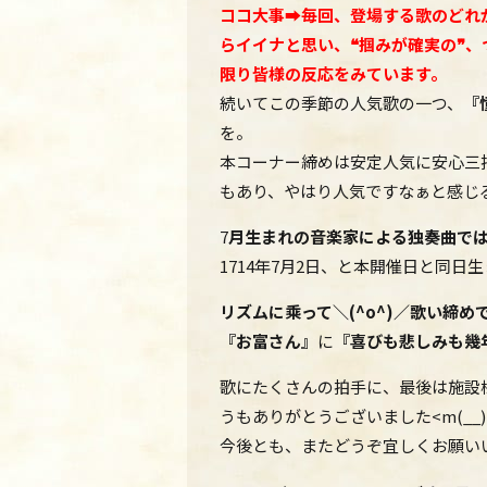
ココ大事➡毎回、登場する歌のどれ
らイイナと思い、❝掴みが確実の❞、
限り皆様の反応をみています。
続いてこの季節の人気歌の一つ、
『
を。
本コーナー締めは安定人気に安心三
もあり、やはり人気ですなぁと感じ
7
月生まれの音楽家による独奏曲で
1714年7月2日、と本開催日と同日
リズムに乘って＼(^o^)／歌い締め
『お富さん』
に
『喜びも悲しみも幾
歌にたくさんの拍手に、最後は施設
うもありがとうございました<m(__)
今後とも、またどうぞ宜しくお願い