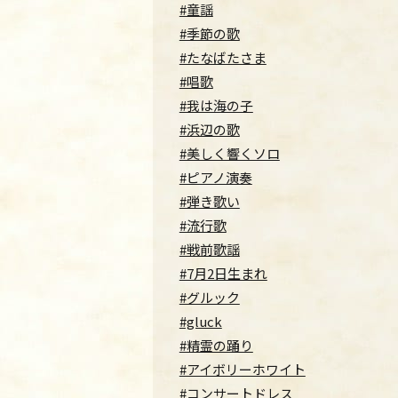
#童謡
#季節の歌
#たなばたさま
#唱歌
#我は海の子
#浜辺の歌
#美しく響くソロ
#ピアノ演奏
#弾き歌い
#流行歌
#戦前歌謡
#7月2日生まれ
#グルック
#gluck
#精霊の踊り
#アイボリーホワイト
#コンサートドレス