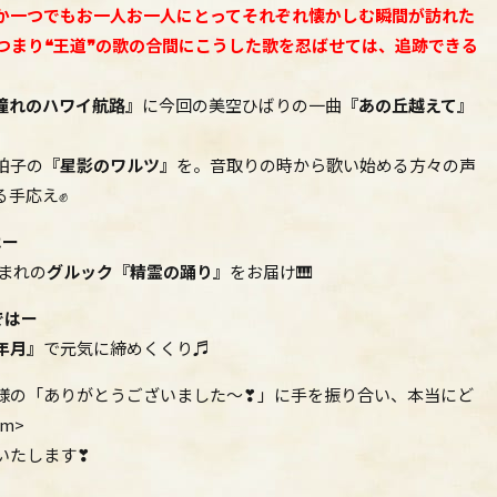
か一つでもお一人お一人にとってそれぞれ懐かしむ瞬間が訪れた
つまり❝王道❞の歌の合間にこうした歌を忍ばせては、追跡できる
憧れのハワイ航路』
に今回の美空ひばりの一曲
『あの丘越えて』
拍子の
『星影のワルツ』
を。音取りの時から歌い始める方々の声
る手応え✊
はー
生まれの
グルック
『精霊の踊り』
をお届け🎹
ではー
年月』
で元気に締めくくり♬
様の「ありがとうございました～❣」に手を振り合い、本当にど
m>
いたします❣