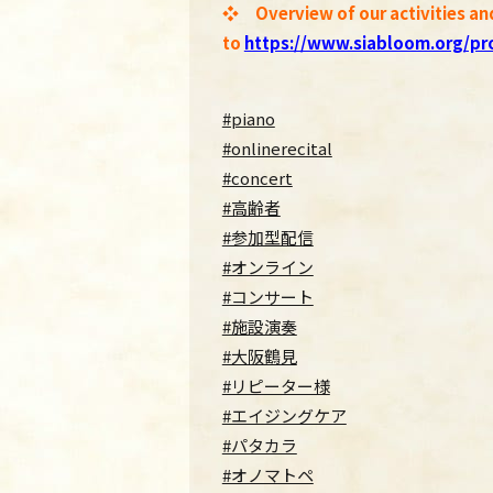
❖ Overview of our activities an
to
https://www.siabloom.org/pro
#piano
#onlinerecital
#concert
#高齢者
#参加型配信
#オンライン
#コンサート
#施設演奏
#大阪鶴見
#リピーター様
#エイジングケア
#パタカラ
#オノマトペ