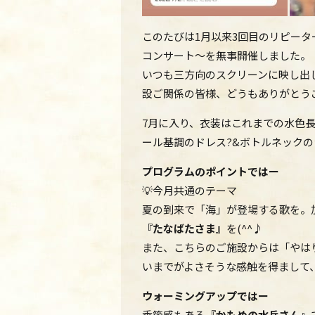
このたびは1月以来3回目のリピータ
コンサート～を無事開催しました。
いつも三方向のスクリーンに映し出しご
設ご関係の皆様、どうもありがとう
7月に入り、衣装は
これまでの水色
ール基調のドレス?&ボトルネック
プログラムのポイントではー
💡今月共通のテーマ
夏の到来で「海」が登場する歌を。
『たなばたさま』
を(^^♪
また、こちらのご施設からは「やは
いまでがよさそうな感触を得まして
ウォーミングアップではー
季節感もある
『かもめの水兵さん』