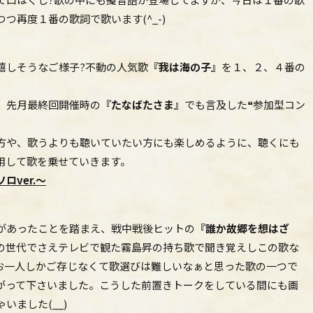
つ再度１番の歌詞で歌います(^_-)
嬉しそうなご様子?不動の人気歌
『我は海の子』
を１、２、４番の
。先月最終回開催時の
『たなばたさま』
でも言及した❝参加型コン
。
方や、歌うよりも聴いていたい方にも楽しめるように、聴くにも
用して歌を乗せていきます。
ロver.～
があったことを踏まえ、戦中戦後ヒットの
『誰か故郷を想はざ
の世代でさえテレビで観た霧島昇の持ち歌で聞き覚えしこの歌な
お一人しかご存じなくて歌選びは難しいなぁと思った歌の一つで
がって下さいました。こうした前置きトークをしている間にも画
いました(__)