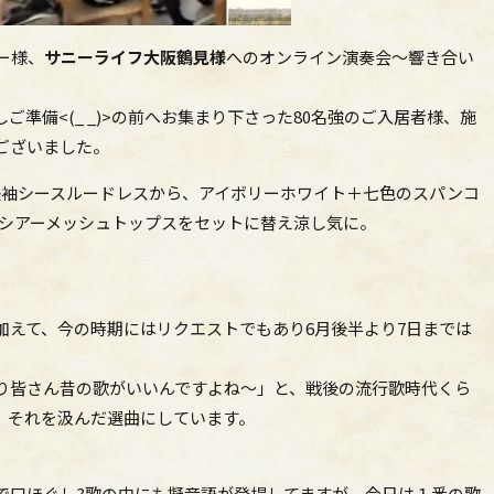
ー様、
サニーライフ大阪鶴見様
へのオンライン演奏会～響き合い
準備<(_ _)>の前へお集まり下さった80名強のご入居者様、施
ございました。
長袖シースルードレスから、アイボリーホワイト＋七色のスパンコ
のシアーメッシュトップスをセットに替え涼し気に。
加えて、今の時期にはリクエストでもあり6月後半より7日までは
り皆さん昔の歌がいいんですよね～」と、戦後の流行歌時代くら
、それを汲んだ選曲にしています。
で口ほぐし?歌の中にも擬音語が登場してますが、今日は１番の歌