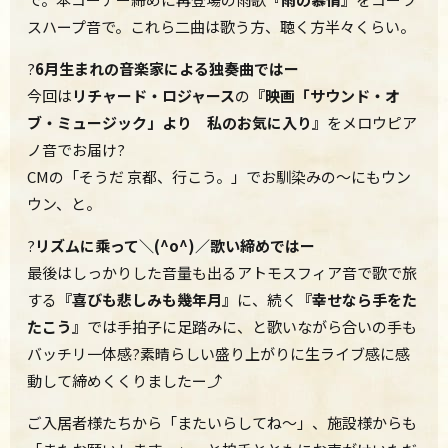
スハープ音で。これら二曲は歌う方、聴く方半々くらい。
?
6月生まれの音楽家による独奏曲ではー
今回は
リチャード・ロジャース
の
『映画「サウンド・オ
ブ・ミュージック」より 私のお気に入り』
をメロウピア
ノ音でお届け?
CMの「そうだ 京都、行こう。」でお馴染みの～にもウン
ウン、と。
?
リズムに乘って＼(^o^)／歌い締めではー
最後はしっかりした音量も出るアトモスフィア音で歌で旅
する
『喜びも悲しみも幾年月』
に、続く
『幸せなら手をた
たこう』
では手拍子に足踏みに、と歌いながら合いの手も
バッチリ一体感?素晴らしい盛り上がりに生ライブ感に感
動して締めくくりましたー⤴
ご入居者様たちから「またいらしてね～」、施設様からも