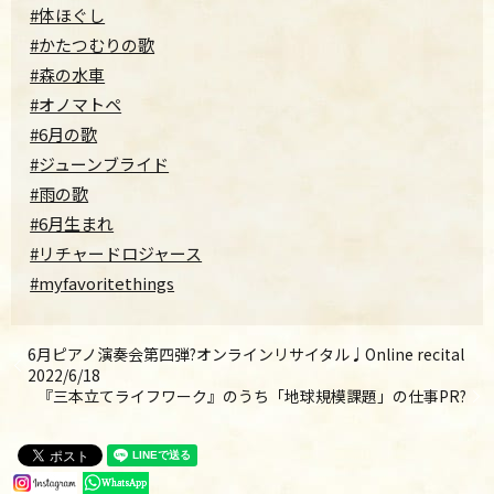
#体ほぐし
#かたつむりの歌
#森の水車
#オノマトペ
#6月の歌
#ジューンブライド
#雨の歌
#6月生まれ
#リチャードロジャース
#myfavoritethings
6月ピアノ演奏会第四弾?オンラインリサイタル♩Online recital
2022/6/18
『三本立てライフワーク』のうち「地球規模課題」の仕事PR?