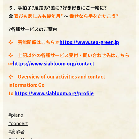
５．手拍子?足踏み?歌に?好き好きにご一緒に?
✿
喜びも悲しみも幾年月
*
～
幸せなら手をたたこう*
?
各種サービスのご案内
❖ 芸能関係はこちら☞
https://www.sea-green.jp
❖ 上記以外の各種サービス受付・問い合わせ先はこちら
☞
https://www.
siabloom.org/contact
❖ Overview of our activities and contact
information: Go
to
https://www.siabloom.org/profile
#piano
#concert
#高齢者