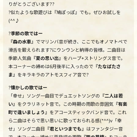
りがとうございます??
?似たような歌遊びは『鳩ぽっぽ』でも。ぜひお試しを
(^^♪
?
季節の歌ではー
『森の水車』
でマリンバ音が続き、ここでもオノマトペで
滑舌を鍛えられます?にウンウンと納得の皆様。二曲目は
季節人気曲
『夏の思い出』
をハープ+ストリングス音で。
本コーナーの締めは6月後半に入ったので
『たなばたさ
ま』
をキラキラのアトモスフィア音で?
?
懐かしの歌ではー
「幸せ」ソング一曲目でデュエットソングの
『二人は若
い』
をクラリネット音で。この時期の雨歌の雰囲気
『有楽
町で逢いましょう』
をアコースティックバンド音で。これ
ら二曲はそらで思い思いに歌っておられる感(*^^)v「幸
せ」ソング二曲目
『君といつまでも』
はファンタジー音
で。本コーナー締めに再登場の雨歌
『雨の慕情』
をコーラ