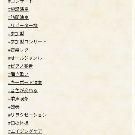
#コンサート
#施設演奏
#訪問演奏
#リピーター様
#参加型
#参加型コンサート
#音楽レク
#オールジャンル
#ピアノ奏者
#弾き歌い
#キーボード演奏
#音色が変わる
#歌声喫茶
#独奏
#リラクゼーション
#口の体操
#エイジングケア