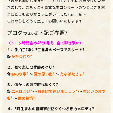
「またお願いします～」、と拍手とともにお声がけいただ
きまして、こちらこそ貴重な生コンサートのひとときを本
当にどうもありがとうございました<m(__)m>
これからもどうぞ宜しくお願いいたします❣
プログラムは下記ご参照?
（トーク時間含め45分構成、
全て弾き歌い）
１．手拍子?歌に?ご自身のペースでスタート?
✿
かたつむり
*
２．歌で楽しむ季節めぐり?
✿
森の水車
*
～
夏の思い出
*
～
たなばたさま*
３．懐かしの歌で時代めぐり?
✿
二人は若い
*
～
有楽町で逢いましょう
*
～
君といつまで
も
*
～
雨の慕情
*
４．6
月生まれの音楽家が紡ぐくつろぎのメロディ?