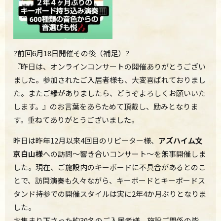
?前回6月18日開催その後（補足）?
『
昨日は、オンラインコンサートの開催ありがとうござい
ました。参加されたご入居者様も、大変喜ばれておりまし
た。またご縁がありましたら、どうぞよろしくお願いいた
します。
』のお言葉をあらためて頂戴し、励みとなりま
す。重ねてありがとうございました。
昨日は昨年12月以来4回目のリピーター様、
アズハイム文
京白山様
への訪問～響き合いコンサート～を無事開催しま
した。現在、ご施設内のキーボードに不具合があるとのこ
とで、訪問演奏も久々ながら、キーボードとキーボードス
タンド持参での開催スタイルは実に2年4か月ぶりとなりま
した。
お集まり下さった約30名のご入居者様、施設ご関係の皆