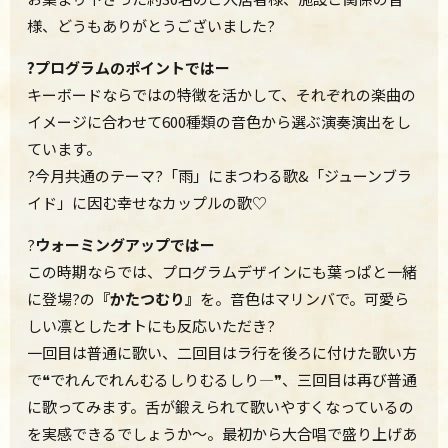
様、どうもありがとうございました
?
?プログラムのポイントではー
キーボードならではの特徴を活かして、それぞれの楽曲の
イメージに合わせて600種類の音色から選ぶ演奏演出をし
ています。
?今月共通のテーマ?「雨」にまつわる歌&「ジューンブラ
イド」に因む幸せなカップルの歌♡
?
ウォーミングアップではー
この時期ならでは、プログラムデザインにも葉っぱと一緒
に登場?の
『かたつむり』
を。音色はマリンバで。可愛ら
しい凛としたオトにも反応いただき?
一回目は普通に歌い、二回目はラ行を後ろに付けた歌い方
で❝でれんでれんむるしりむるしり—❞、三回目は再び普通
に歌ってみます。舌が鍛えられて歌いやすくなっているの
を実感できるでしょうか～。最初から大合唱で盛り上げあ