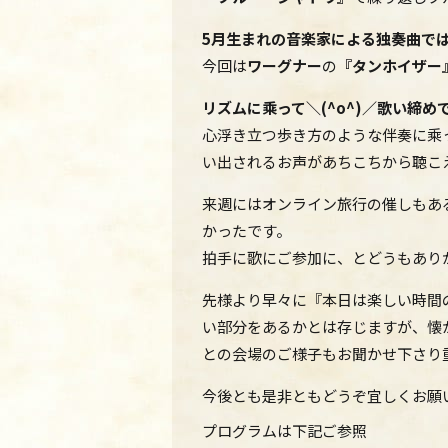
5月生まれの音楽家による独奏曲で
今回は
ワーグナー
の
『タンホイザー』
リズムに乘って＼(^o^)／歌い締め
心浮き立つ歩き方のような伴奏に乘
い出されるお声があちこちから聴こ
来週にはオンライン旅行の催しもあ
かったです。
拍手に歌にご参加に、とどうもありがと
先様より早々に『本日は楽しい時間
い部分をあるかとは存じますが、懐
との会場のご様子もお聞かせ下さり重
今後とも是非ともどうぞ宜しくお願
プログラムは下記ご参照