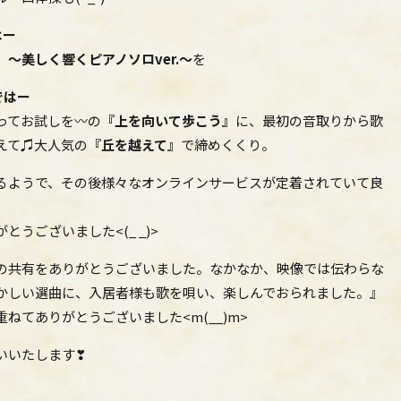
はー
～美しく響くピアノソロver.～
を
ではー
ってお試しを〰の
『上を向いて歩こう』
に、最初の音取りから歌
えて♫大人気の
『丘を越えて』
で締めくくり。
るようで、その後様々なオンラインサービスが定着されていて良
うございました<(_ _)>
の共有をありがとうございました。なかなか、映像では伝わらな
かしい選曲に、入居者様も歌を唄い、楽しんでおられました。』
ねてありがとうございました<m(__)m>
いいたします❣