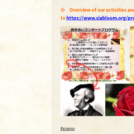
❖ Overview of our activities an
to
https://www.siabloom.org/pro
#piano