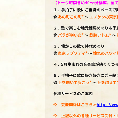
（トーク時間含め40+α分構成、
全
１．
手拍子に歌にご自身のペースで
✿
あの町この町*
～
エノケンの東京
２．歌で楽しむ地元練馬めぐり＆季
✿
バラが咲いた*
～
鉄腕アトム*
～
３．懐かしの歌で時代めぐり
✿
東京ラプソディ
*
～
憧れのハワイ
４．5
月生まれの音楽家が紡ぐくつ
５．手拍子に歌に好き好きにご一緒
✿
上を向いて歩こう
*
～
丘を越えて
各種サービスのご案内
❖ 芸能関係はこちら☞
https://ww
❖ 上記以外の各種サービス受付・