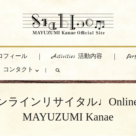
 プロフィール
Activities 活動内容
Pe
act コンタクト
search
イタル♩Online recital 2
MAYUZUMI Kanae