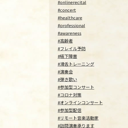
#onlinerecital
#concert
#healthcare
#professional
#awareness
#高齢者
#フレイル予防
#嚥下障害
#滑舌トレーニング
#演奏会
#弾き歌い
#参加型コンサート
#コロナ対策
#オンラインコンサート
#参加型配信
#リモート音楽活動家
#訪問演奏承ります