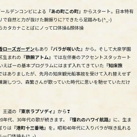
ゴールデンコンビによる
『あの町この町』
からスタート。日本特有
で自然と力が抜けた腕振りに?できたら足踏みも(^_-)
らカタカナことばにノって口体操&顔体操
香ローズガーデン
もあり
『バラが咲いた』
から。そして大泉学園
区生まれの
『鉄腕アトム』
では左伴奏のアクセントスタッカート
といえばーの基本プログラムにはまず入れてきていた
『知床旅
ではありましたが、先月の知床観光船事故を受けて入れ替えせず
陳謝しつつ、森繁さんが歌っていた時代に思いを馳せていただけ
。王道の
『東京ラプソディ』
から❣
0年代、30年代の歌が続きます。
『憧れのハワイ航路』
に、生ま
ばりは
『港町十三番地』
を。昭和40年代に入りバラが咲き乱れる
ー口体操も(^_-)