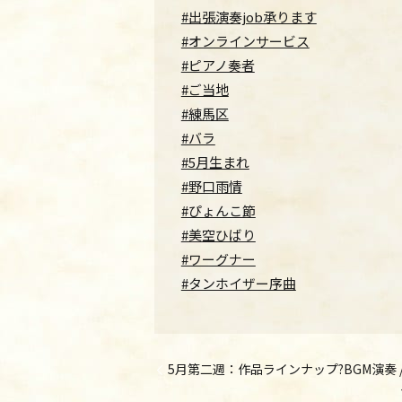
#出張演奏job承ります
#オンラインサービス
#ピアノ奏者
#ご当地
#練馬区
#バラ
#5月生まれ
#野口雨情
#ぴょんこ節
#美空ひばり
#ワーグナー
#タンホイザー序曲
5月第二週：作品ラインナップ?BGM演奏 / Week