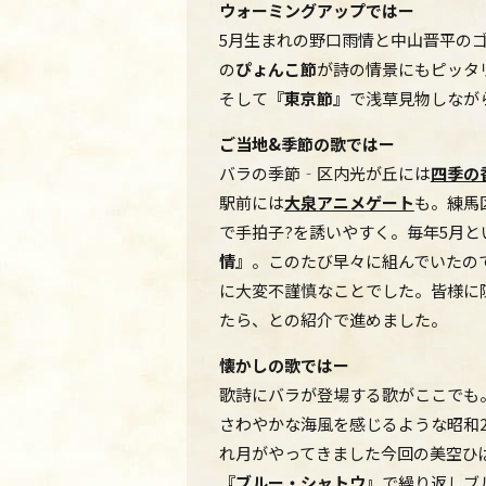
ウォーミングアップではー
5月生まれの野口雨情と中山晋平の
の
ぴょんこ節
が詩の情景にもピッタリ
そして
『東京節』
で浅草見物しなが
ご当地&季節の歌ではー
バラの季節‐区内光が丘には
四季の
駅前には
大泉アニメゲート
も。練馬
で手拍子?を誘いやすく。毎年5月
情』
。このたび早々に組んでいたの
に大変不謹慎なことでした。皆様に
たら、との紹介で進めました。
懐かしの歌ではー
歌詩にバラが登場する歌がここでも
さわやかな海風を感じるような昭和2
れ月がやってきました今回の美空ひ
『ブルー・シャトウ』
で繰り返しブル