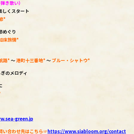
て弾き歌い）
楽しくスタート
節
*
節めぐり
知床旅情
*
航路
*
～
港町十三番地
*
～
ブルー・シャトウ
*
ろぎのメロディ
に
*
w.sea-green.jp
問い合わせ先はこちら☞
https://www.
siabloom.org/contact