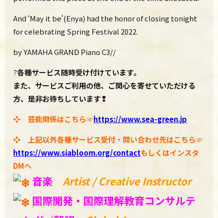
And ‘May it be'(Enya) had the honor of closing tonight
for celebrating Spring Festival 2022.
by YAMAHA GRAND Piano C3//
?
各種サービス随時受け付けています。
また、サービスご利用の他、ご関心を寄せていただける
方、是非お待ちしています❢
❖ 芸能関係はこちら☞
https://www.sea-green.jp
❖ 上記以外各種サービス受付・問い合わせ先はこちら☞
https://www.
siabloom.org/contact
もしくはインスタ
DMへ
️
音楽
Artist / Creative Instructor
️
国際開発・国際理解教育
コンサルテ