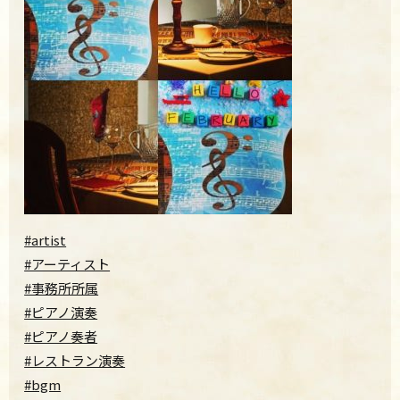
#artist
#アーティスト
#事務所所属
#ピアノ演奏
#ピアノ奏者
#レストラン演奏
#bgm