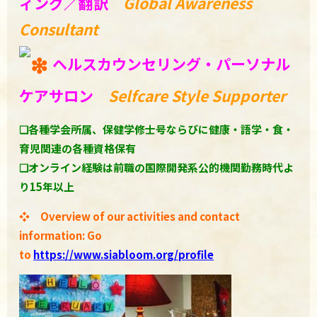
ィング／翻訳
Global Awareness
Consultant
️
ヘルスカウンセリング・パーソナル
ケアサロン
Selfcare Style Supporter
❏
各種学会所属、保健学修士号ならびに健康・語学・食・
育児関連の各種資格保有
❏オンライン経験は前職の国際開発系公的機関勤務時代よ
り15年以上
❖ Overview of our activities and contact
information: Go
to
https://www.siabloom.org/profile