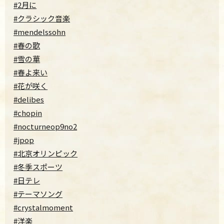
#2月に
#クラシック音楽
#mendelssohn
#春の歌
#雪の華
#春よ来い
#花が咲く
#delibes
#chopin
#nocturneop9no2
#jpop
#北京オリンピック
#冬季スポーツ
#日テレ
#テーマソング
#crystalmoment
#洋楽