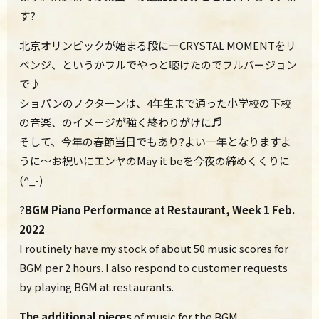
す?
北京オリンピックが始まる段にーCRYSTAL MOMENTをリ
ベンジ、
というかフルでやっと聴けたのでフルバージョン
で♪
ショパンのノクターンは、4年生まで通った小学校の下校
の音楽、
のイメージが強く終わりがけに♬
そして、今年の春節当日でもあり?よい一年となりますよ
うに～
お祝いにエンヤのMay it beを今夜の締めくくりに
(^_-)
?
BGM Piano Performance at Restaurant, Week 1 Feb.
2022
I routinely have my stock of about 50 music scores for
BGM per 2 hours. I also respond to customer requests
by playing BGM at restaurants.
The additional pieces
of music for the BGM