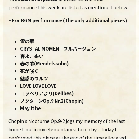
performance this week are listed as mentioned below.
– For BGM performance (The only additional pieces)
–
雪の華
CRYSTAL MOMENT フルバージョン
春よ、来い
春の歌(Mendelssohn)
花が咲く
魅惑のワルツ
LOVE LOVE LOVE
コッペリアより(Delibes)
ノクターンOp.9 Nr.2(Chopin)
May it be
Chopin’s Nocturne Op.9-2 jogs my memory of the last
home time in my elementary school days. Today I
performed this piece at the end of the time allocated.