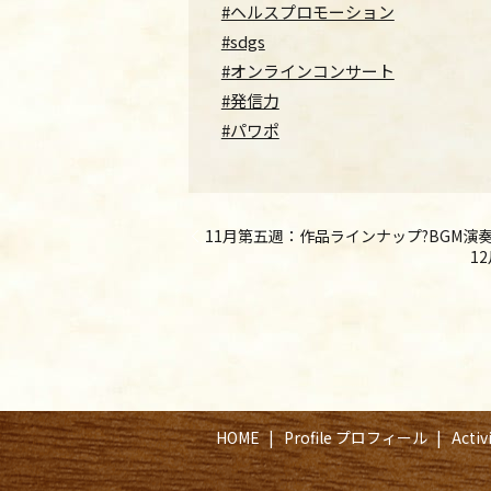
#ヘルスプロモーション
#sdgs
#オンラインコンサート
#発信力
#パワポ
11月第五週：作品ラインナップ?BGM演奏 / Week
1
HOME
Profile プロフィール
Acti