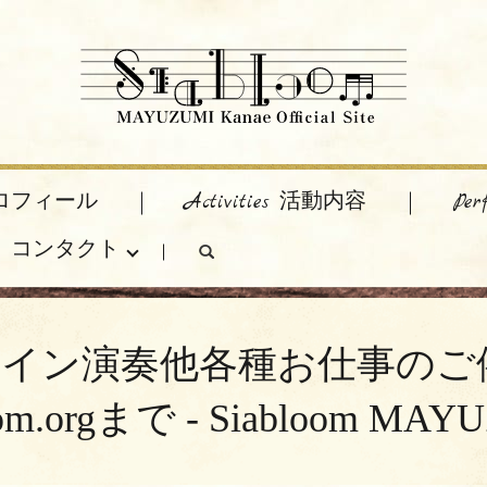
 プロフィール
Activities 活動内容
Pe
act コンタクト
search
ンライン演奏他各種お仕事の
oom.orgまで - Siabloom MAY