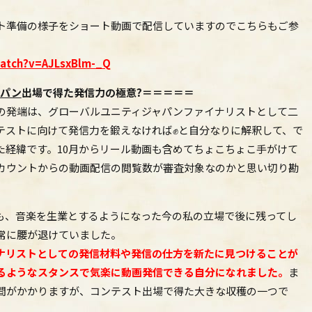
ト準備の様子をショート動画で配信していますのでこちらもご参
watch?v=AJLsxBlm-_Q
ャパン
出場で得た発信力の極意?＝＝＝＝＝
の発端は、グローバルユニティジャパンファイナリストとして二
テストに向けて発信力を鍛えなければ✊と自分なりに解釈して、で
た経緯です。10月からリール動画も含めてちょこちょこ手がけて
eアカウントからの動画配信の閲覧数が審査対象なのかと思い切り勘
も、音楽を生業とするようになった今の私の立場で後に残ってし
常に腰が退けていました。
ナリストとしての発信材料や発信の仕方を新たに見つけることが
せるようなスタンスで気楽に動画発信できる自分になれました。
ま
間がかかりますが、コンテスト出場で得た大きな収穫の一つで