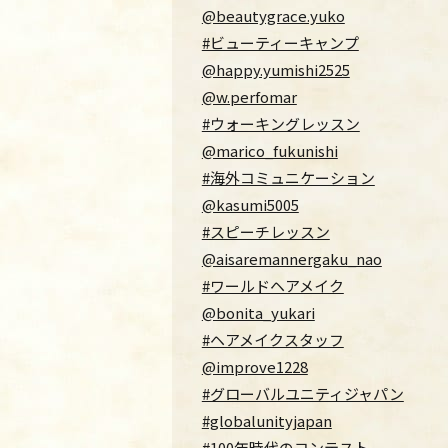
@beautygrace.yuko
#ビューティーキャンプ
@happy.yumishi2525
@w.perfomar
#ウォーキングレッスン
@marico_fukunishi
#海外コミュニケーション
@kasumi5005
#スピーチレッスン
@aisaremannergaku_nao
#ワールドヘアメイク
@bonita_yukari
#ヘアメイクスタッフ
@improve1228
#グローバルユニティジャパン
#globalunityjapan
#100年時代のコンテスト