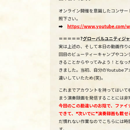
オンライン開催を意識したコンサー
照下さい。
➡
https://www.youtube.com/
＝＝＝＝＝?
グローバルユニティジ
実は上述の、そして本日の動画作り
回目のビューティーキャンプやコン
きることからやってみよう！となっ
きました。当初、自分のYoutub
違いしていたため(笑)。
これまでアカウントを持ってはいて
まう演奏録画を発信することには非
今回のこの勘違いのお陰で、ファイ
できて、❝次いでに❞演奏録画も載
だ慣れない作業なのでこちらには時
す。