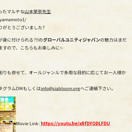
ったマルチな
山本茉奈先生
ayamamoto1/
りがとうございました?
が身に付けられる?‼の
グローバルユニティジャパン
の魅力はまだ
ますので、こちらもお楽しみに✨
創りも併せて、オールジャンルで多用な目的に応じてお一人様か
タグラムDMもしくは
info@siabloom.org
へご連絡下さい。
Movie Link :
https://youtu.be/xRfDYODLFDU