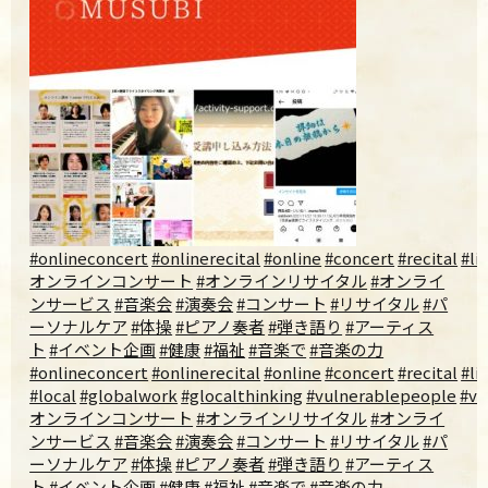
#onlineconcert
#onlinerecital
#online
#concert
#recital
#li
オンラインコンサート
#オンラインリサイタル
#オンライ
ンサービス
#音楽会
#演奏会
#コンサート
#リサイタル
#パ
ーソナルケア
#体操
#ピアノ奏者
#弾き語り
#アーティス
ト
#イベント企画
#健康
#福祉
#音楽で
#音楽の力
#onlineconcert
#onlinerecital
#online
#concert
#recital
#li
#local
#globalwork
#glocalthinking
#vulnerablepeople
#vu
オンラインコンサート
#オンラインリサイタル
#オンライ
ンサービス
#音楽会
#演奏会
#コンサート
#リサイタル
#パ
ーソナルケア
#体操
#ピアノ奏者
#弾き語り
#アーティス
ト
#イベント企画
#健康
#福祉
#音楽で
#音楽の力