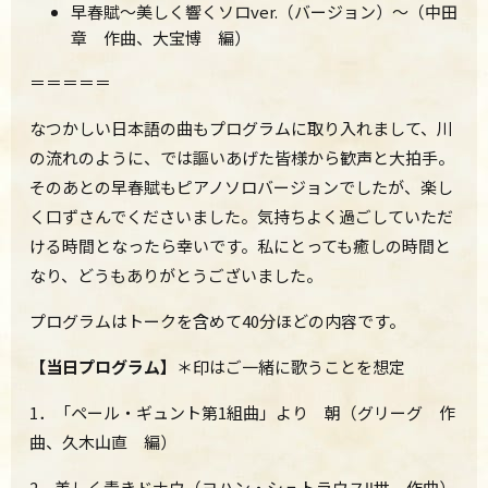
早春賦～美しく響くソロver.（バージョン）～（中田
章 作曲、大宝博 編）
＝＝＝＝＝
なつかしい日本語の曲もプログラムに取り入れまして、川
の流れのように、では謳いあげた皆様から歓声と大拍手。
そのあとの早春賦もピアノソロバージョンでしたが、楽し
く口ずさんでくださいました。気持ちよく過ごしていただ
ける時間となったら幸いです。私にとっても癒しの時間と
なり、どうもありがとうございました。
プログラムはトークを含めて40分ほどの内容です。
【当日プログラム】
＊印はご一緒に歌うことを想定
1．「ペール・ギュント第1組曲」より 朝（グリーグ 作
曲、久木山直 編）
2．美しく青きドナウ（ヨハン・シュトラウスⅡ世 作曲）