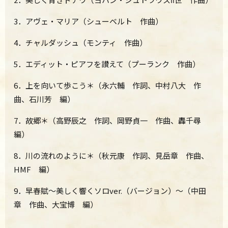
3．アヴェ・マリア（シューベルト 作曲）
4．チャルダッシュ（モンティ 作曲）
5．エディット・ピアフを讃えて（プーランク 作曲）
6．上を向いて歩こう＊（永六輔 作詞、中村八大 作
曲、石川芳 編）
7．故郷＊（高野辰之 作詞、岡野貞一 作曲、轟千尋
編）
8．川の流れのように＊（秋元康 作詞、見岳章 作曲、
HMF 編）
9．早春賦～美しく響くソロver.（バージョン）～（中田
章 作曲、大宝博 編）