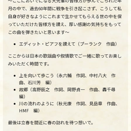
～ここにおいでになる大先輩の皆様方が歩んでこられた年
月の中で、過去60年間に戦争を引き起こさず、こうして私
自身が好きなようにこれまで生かせてもらえる世の中を保
っていただけた皆様方を讃え、厚い感謝の気持ちをもって
この曲を弾きたいと思います～
エディット・ピアフを讃えて（プーランク 作曲）
ここからは日本の歌謡曲や叙情歌でご一緒に歌ってお楽し
みいただく時間です。
上を向いて歩こう（永六輔 作詞、中村八大 作
曲、石川芳 編）
故郷（高野辰之 作詞、岡野貞一 作曲、轟千尋
編）
川の流れのように（秋元康 作詞、見岳章 作曲、
HMF 編）
最後は立春を間近に春の訪れを待つ想いで。