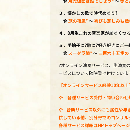
✿
月光仮面は誰でしょう*
～
赤と
３．懐かしの歌で時代めぐり?
✿
旅の夜風*
～
喜びも悲しみも幾
４．8月生まれの音楽家が紡ぐくつろ
５．
手拍子に?歌に?好き好きにご一
✿
スーダラ節*
～
三百六十五歩の
?オンライン演奏サービス、生演奏
ービスについて随時受け付けています
【オンラインサービス経験10年以上
❖ 各種サービス受付・問い合わせ
❖
音楽サービス以外にも属性や年
供している他、別分野でのコンサル
各種
サービス詳細はHPトップページ