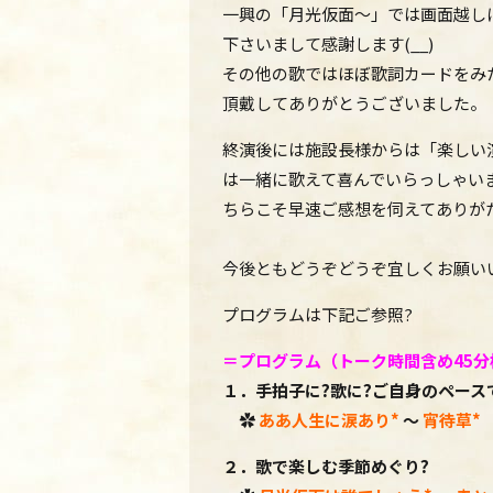
一興の「月光仮面～」では画面越し
下さいまして感謝します(__)
その
他の歌ではほぼ歌詞カードをみ
頂戴してありがとうございました。
終演後には施設長様からは「楽しい
は一緒に歌えて喜んでいらっしゃい
ちらこそ早速ご感想を伺えてありがたい
今後ともどうぞどうぞ宜しくお願い
プログラムは下記ご参照?
＝プログラム（トーク時間含め45分
１．手拍子に?歌に?ご自身のペース
✿
ああ人生に涙あり*
～
宵待草
*
２．歌で楽しむ季節めぐり?