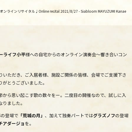
リサイタル♩Online recital 2021/8/27 - Siabloom MAYUZUMI Kanae
ーライフ小平
様への自宅からのオンライン演奏会～響き合いコン
まりいただき、ご入居者様、施設ご関係の皆様、会場でご支援下さ
りがとうございました。
節から思い起こす歌の数々をー。二度目の開催なので、試しに入
なりました。
郎
の登場で
「荒城の月」
、加えて独奏パートでは
グラズノフ
の登場
チアダージョ
を。