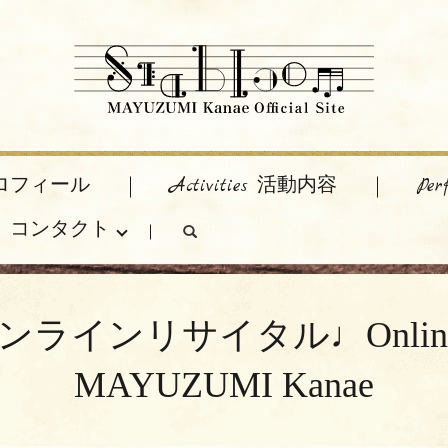
 プロフィール
Activities 活動内容
Pe
act コンタクト
search
イタル♩Online recital 
MAYUZUMI Kanae