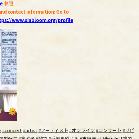
le
参照
and contact information: Go to
tps://www.siabloom.org/profile
e
#concert
#artist
#アーティスト
#オンライン
#コンサート
#リピ
参加型配信
#高齢者
#歌で
#季節を感じる
#宵待草
#月光仮面は誰で