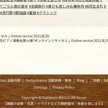
げてごらん夜の星を
#全国旅行
#喜びも悲しみも幾年月
#8月生まれ
#
#流行歌
#歌謡曲
#童謡
#クラシック
ine recital 2021/8/25
月ピアノ演奏会第七弾?オンラインリサイタル♩Online recital 2021/8/2
vities 活動内容
Performance 活動実績・事例
Blog
ご依頼・お
Sitemap
Privacy Policy
Copyright © Siabloom MAYUZUMI Kanae
【掲載の記事・写真・イラストなどの無断複写・転載を禁じます】