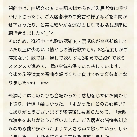
開催中は、曲紹介の度に支配人様からもご入居者様に呼び
かけ下さったり、ご入居者様のご発言や様子などをお聞か
せ下さったり、と実に細やかな運びのお陰でお話も即座に
聴き合えました>^_^<
そのため、進行中にも歌の認知度・浸透度が当初想像して
いた以上に少ない（懐かしの流行歌でも5，6名程度しかご
存知ない）歌では、通しで歌わずに2番までご紹介で歌う
スタンスで進めて、場の空気も保てたと感じています。
今後の施設演奏の選曲や場づくりに向けても大変参考にな
りました<m(__)m>
終演時にはこのたびも会場からのご感想をじかにお聞かせ
下さり、皆様『楽しかった』『よかった』とのお心遣い?
にありがとうございます❣終演後にもあらためて、『素敵
な演奏をありがとうございました。ご入居者の皆様も馴染
みのある曲が多かったようで大きな声で歌っていらっしゃ
いました。』と励みになるお言葉を頂戴しました。