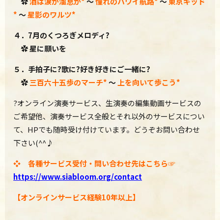
✿
酒は涙か溜息か*
～
憧れのハワイ航路
*
～
東京キッド
*
～
星影のワルツ*
４．7月のくつろぎメロディ
?
✿ 星に願いを
５．
手拍子に?歌に?好き好きにご一緒に?
✿
三百六十五歩のマーチ*
～
上を向いて歩こう*
?オンライン演奏サービス、生演奏の編集動画サービスの
ご希望他、演奏サービス全般とそれ以外のサービスについ
て、HPでも随時受け付けています。どうぞお問い合わせ
下さい(^^♪
❖ 各種サービス受付・問い合わせ先はこちら☞
https://www.
siabloom.org/contact
【オンラインサービス経験10年以上】