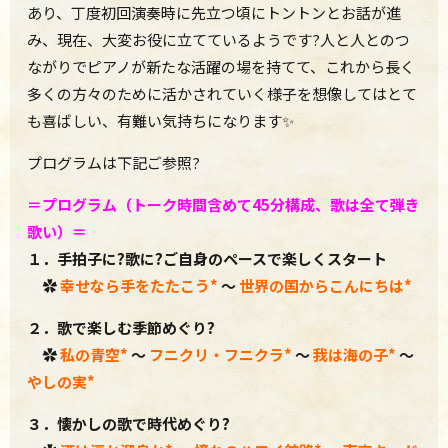
あり、丁度初回演奏時に先立つ頃にトントンとお話が進
み、現在、大変お役に立てているようです?人と人とのつ
ながりでピアノが新たな活躍の場を持てて、これから長く
多くの方々のために活かされていく様子を想像してはとて
も喜ばしい、有難い気持ちになります✨
プログラムは下記ご参照?
＝プログラム（トーク時間含めて45分構成、
歌は全て弾き
歌い）＝
１．手拍子に?歌に?ご自身のペースで楽しくスタート
✿
幸せなら手をたたこう*
～
世界の国からこんにちは
*
２．歌で楽しむ季節めぐり?
✿
私の青空*
～
フニクリ・フニクラ
*
～
我は海の子
*
～
やしの実
*
３．懐かしの歌で時代めぐり?