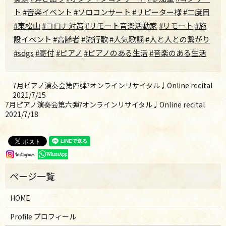
ト
#音楽イベント
#ソロコンサート
#リピーター様
#二度目
#東松山
#コロナ対策
#リモート音楽活動家
#リモート
#施
設イベント
#高齢者
#流行歌
#人気歌謡
#人と人との繋がり
#sdgs
#寄付
#ピアノ
#ピアノのある生活
#音楽のある生活
7月ピアノ演奏会第四弾?オンラインリサイタル♩Online recital
2021/7/15
7月ピアノ演奏会第六弾?オンラインリサイタル♩Online recital
2021/7/18
HOME
Profile プロフィール