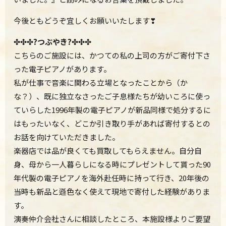
今後ともどうぞ宜しくお願いいたします❣
✣✣✣?つぶやき?✣✣✣
こちらのご施設には、かつての私の上司の方がご寄付下さ
った電子ピアノがあります。
私が仕事で音楽に関わる立場となったことから（か
な？）、既に独立なさったご子息様たちが幼いころに使っ
ていらした1996年製の電子ピアノが新品同様で処分するに
はもったいなく、どこか引き取り手があれば寄付するとの
お話を向けていただきました。
楽器店では品が良くても買取してもらえません。自分自
身、母から一人暮らしになる時にプレゼントして貰った90
年代製の電子ピアノを海外赴任時に持って行き、20年後の
当時も新品と遜色なく使えて現地で寄付した経験がありま
す。
演奏仲介会社さんに相談したところ、本施設様よりご要望