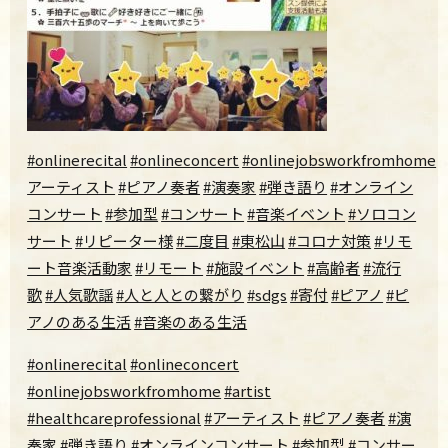
#onlinerecital
#onlineconcert
#onlinejobsworkfromhome
#
アーティスト
#ピアノ奏者
#演奏家
#弾き語り
#オンライン
コンサート
#参加型
#コンサート
#音楽イベント
#ソロコン
サート
#リピーター様
#二度目
#東松山
#コロナ対策
#リモ
ート音楽活動家
#リモート
#施設イベント
#高齢者
#流行
歌
#人気歌謡
#人と人との繋がり
#sdgs
#寄付
#ピアノ
#ピ
アノのある生活
#音楽のある生活
#onlinerecital
#onlineconcert
#onlinejobsworkfromhome
#artist
#healthcareprofessional
#アーティスト
#ピアノ奏者
#演
奏家
#弾き語り
#オンラインコンサート
#参加型
#コンサー