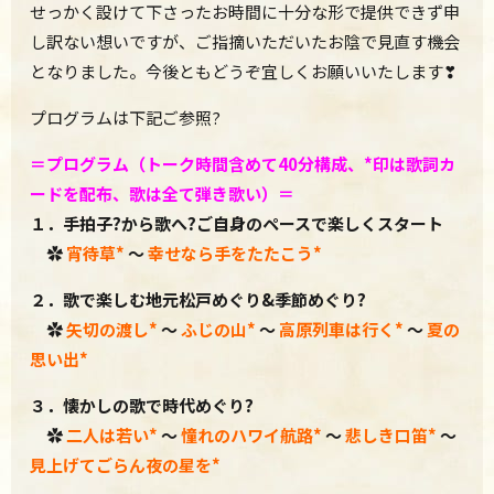
せっかく設けて下さったお時間に十分な形で提供できず申
し訳ない想いですが、ご指摘いただいたお陰で見直す機会
となりました。今後ともどうぞ宜しくお願いいたします❣
プログラムは下記ご参照?
＝プログラム（トーク時間含めて40分構成、*印は歌詞カ
ードを配布、
歌は全て弾き歌い）＝
１．手拍子?から歌へ?ご自身のペースで楽しくスタート
✿
宵待草
*
～
幸せなら手をたたこう
*
２．歌で楽しむ地元松戸めぐり&季節めぐり?
✿
矢切の渡し
*
～
ふじの山
*
～
高原列車は行く*
～
夏の
思い出
*
３．懐かしの歌で時代めぐり?
✿
二人は若い*
～
憧れのハワイ航路*
～
悲しき口笛*
～
見上げてごらん夜の星を
*