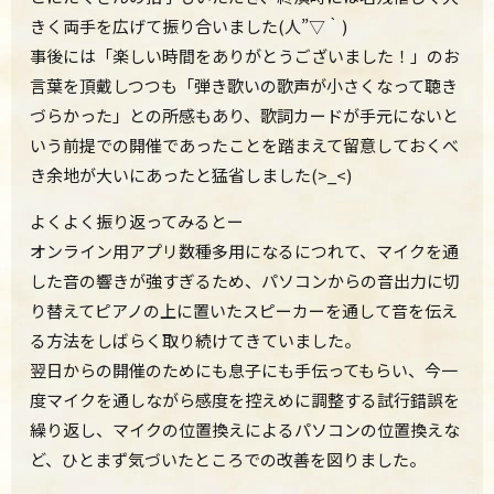
きく両手を広げて振り合いました(人”▽｀)
事後には「楽しい時間をありがとうございました！」のお
言葉を頂戴しつつも「弾き歌いの歌声が小さくなって聴き
づらかった」との所感もあり、歌詞カードが手元にないと
いう前提での開催であったことを踏まえて留意しておくべ
き余地が大いにあったと猛省しました(>_<)
よくよく振り返ってみるとー
オンライン用アプリ数種多用になるにつれて、マイクを通
した音の響きが強すぎるため、パソコンからの音出力に切
り替えてピアノの上に置いたスピーカーを通して音を伝え
る方法をしばらく取り続けてきていました。
翌日からの開催のためにも息子にも手伝ってもらい、今一
度マイクを通しながら感度を控えめに調整する試行錯誤を
繰り返し、マイクの位置換えによるパソコンの位置換えな
ど、ひとまず気づいたところでの改善を図りました。