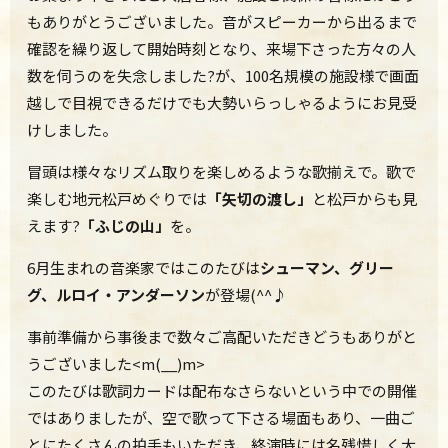
もありがとうございました。音がスピーカーから出るまで
確認を繰り返して開始時刻となり、来場下さった方々の人
数を伺うのを失念しました?が、100名規模の施設様で画面
越しで目視できるだけでも大勢いらっしゃるようにお見受
けしました。
冒頭は様々なリズム取りを楽しめるような歌揃えで。歌で
楽しむ地元松戸めぐりでは
「矢切の渡し」
と松戸からも見
えます?
「ふじの山」
を。
6月生まれの音楽家ではこのたびは
シューマン、グリー
グ、ルロイ・アンダーソン
が登場(^^♪
事前準備から事後まで数々ご高配いただきどうもありがと
うございました<m(__)m>
このたびは歌詞カードは配布なさらないという中での開催
ではありましたが、空で歌って下さる場面もあり、一曲ご
とにたくさんの拍手もいただき、終演時には名残惜しく大