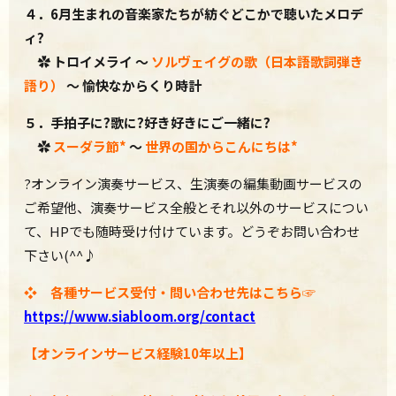
４．6月生まれの音楽家たちが紡ぐどこかで聴いたメロデ
ィ?
✿ トロイメライ
～
ソルヴェイグの歌（日本語歌詞弾き
語り）
～ 愉快なからくり時計
５．
手拍子に?歌に?好き好きにご一緒に?
✿
スーダラ節*
～
世界の国からこんにちは*
?オンライン演奏サービス、生演奏の編集動画サービスの
ご希望他、演奏サービス全般とそれ以外のサービスについ
て、HPでも随時受け付けています。どうぞお問い合わせ
下さい(^^♪
❖ 各種サービス受付・問い合わせ先はこちら☞
https://www.
siabloom.org/contact
【オンラインサービス経験10年以上】