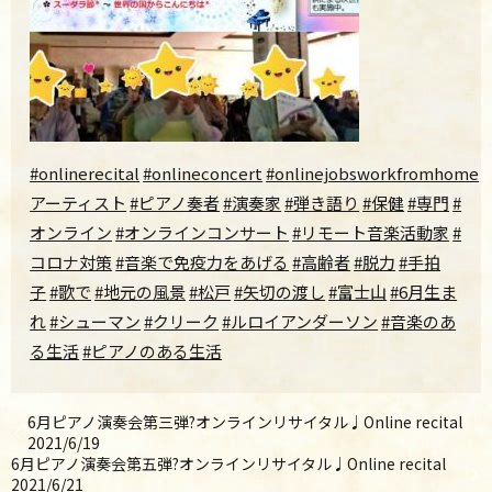
#onlinerecital
#onlineconcert
#onlinejobsworkfromhome
#
アーティスト
#ピアノ奏者
#演奏家
#弾き語り
#保健
#専門
#
オンライン
#オンラインコンサート
#リモート音楽活動家
#
コロナ対策
#音楽で免疫力をあげる
#高齢者
#脱力
#手拍
子
#歌で
#地元の風景
#松戸
#矢切の渡し
#富士山
#6月生ま
れ
#シューマン
#クリーク
#ルロイアンダーソン
#音楽のあ
る生活
#ピアノのある生活
6月ピアノ演奏会第三弾?オンラインリサイタル♩Online recital
2021/6/19
6月ピアノ演奏会第五弾?オンラインリサイタル♩Online recital
2021/6/21