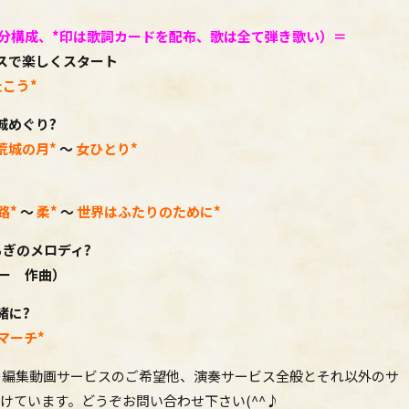
分構成、*印は歌詞カードを配布、
歌は全て弾き歌い）＝
スで楽しくスタート
たこう
*
城めぐり?
荒城の月
*
～
女ひとり
*
路*
～
柔*
～
世界はふたりのために
*
ぎのメロディ?
ー 作曲）
緒に?
マーチ*
の編集動画サービスのご希望他、演奏サービス全般とそれ以外のサ
けています。どうぞお問い合わせ下さい(^^♪