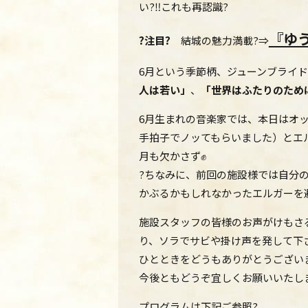
い?‼これも再認識?
『ゆ
?注目?
結城の魅力満載?⇒
6月という季節柄、ジューンブライ
人は若い」
、
「世界はふたりのため
6月生まれの音楽家では、本日はオ
手拍子でノッてもらいました）とエ
月も欠かさず✊
?ちなみに、前回の施設様では自分
かぶるかもしれなかったエルガーを
施設スタッフの皆様のお声がけもさ
り、ソラでサビや掛け声を発して下
ひとときをどうもありがとうございました
今後ともどうぞ宜しくお願いいたし
プログラムは下記ご参照?