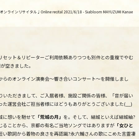
リサイタル♩Online recital 2021/6/18 - Siabloom MAYUZUMI Kanae
リセット＆リピーターご利用依頼ありつつも別件との重複でやむ
間が空きました。
からのオンライン演奏会～響き合いコンサート～を開催しまし
まりいただきまして、ご入居者様、施設ご関係の皆様、「音が届い
た運営会社ご担当者様にはどうもありがとうございました(__)
城に想いを馳せて
「荒城の月」
を。そして、結城といえば結城紬?
じることから、京都の有名ご当地ソングではありますが
「女ひと
短い歌詞から着物の良さを再認識?永六輔さんの歌にこめた言霊凄