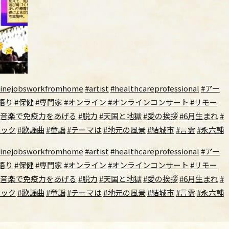
linejobsworkfromhome
#artist
#healthcareprofessional
#アー
語り
#保健
#専門家
#オンライン
#オンラインコンサート
#リモー
#音楽で免疫力をあげる
#脱力
#天国と地獄
#愛の挨拶
#6月生まれ
#
シック
#歌謡曲
#童謡
#テーマは
#地元の風景
#結城市
#言霊
#永六輔
linejobsworkfromhome
#artist
#healthcareprofessional
#アー
語り
#保健
#専門家
#オンライン
#オンラインコンサート
#リモー
#音楽で免疫力をあげる
#脱力
#天国と地獄
#愛の挨拶
#6月生まれ
#
シック
#歌謡曲
#童謡
#テーマは
#地元の風景
#結城市
#言霊
#永六輔