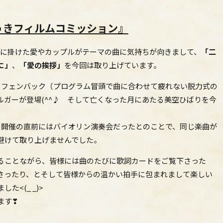
うきフィルムコミッション』
ドに掛けた愛やカップルがテーマの曲に気持ちが向きまして、
「二
に」
、
「愛の挨拶」
を今回は取り上げています。
ッフェンバック（プログラム冒頭で曲に合わせて疲れない脱力式の
ルガーが登場(^^♪ そして亡くなった月にあたる美空ひばりを今
の開催の直前にはバイオリン演奏会だったとのことで、同じ楽曲が
避けて取り上げませんでした。
ることながら、皆様には曲のたびに歌詞カードをご覧下さった
さったり、とそして皆様からの温かい拍手に包まれまして楽しい
<(_ _)>
ます❣