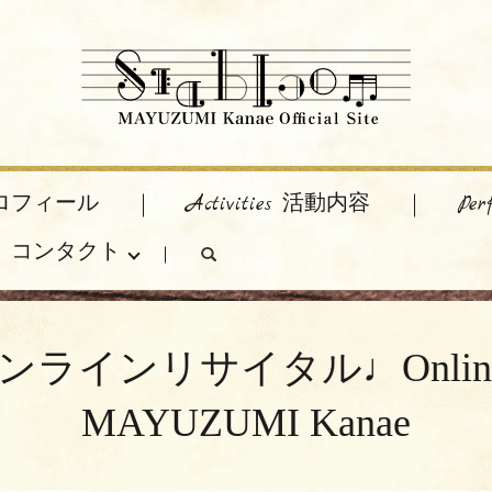
 プロフィール
Activities 活動内容
Pe
act コンタクト
search
イタル♩Online recital 
MAYUZUMI Kanae