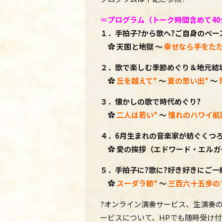
＝プログラム（トーク時間含めて40
１．手拍子?から歌へ?ご自身のペー
✿
天国と地獄
～
幸せなら手をた
２．歌で楽しむ季節めぐり＆地元結
✿
丘を越えて
*
～
夏の思い出*
～
３．懐かしの歌で時代めぐり?
✿
二人は若い*
～
憧れのハワイ航
４．6月生まれの音楽家が紡ぐくつろ
✿ 愛の挨拶（エドワード・エルガ
５．
手拍子に?歌に?好き好きにご一
✿
スーダラ節*
～
三百六十五歩の
?オンライン演奏サービス、生演奏
ービスについて、HPでも随時受け付