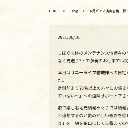
HOME
Blog
6月ピアノ演奏会第二弾?オンライン
2021/06/18
しばらく体のメンテナンス他諸々の
なく見送り?…で演奏のお仕事では
本日は
サニーライフ結城様
への自宅
た。
定刻前より70名以上の方々にお集
ていない～」への遠隔サポート下さっ
歌で楽しむ地元結城めぐりでは結城
と連想するのと艶めかしい響きを感
り」
を。紬を糸口にして三番までの