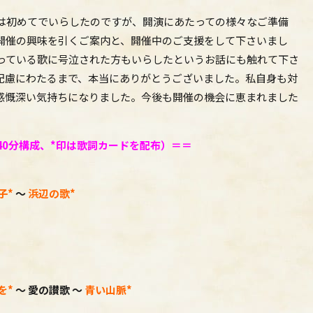
は初めてでいらしたのですが、開演にあたっての様々なご準備
開催の興味を引くご案内と、開催中のご支援をして下さいまし
っている歌に号泣された方もいらしたというお話にも触れて下
さ
配慮にわたるまで、本当にありがとうございました。私自身も対
感慨深い気持ちになりました。
今後も開催の機会に恵まれました
0分構成、*印は歌詞カードを配布）＝＝
子*
～
浜辺の歌*
を*
～ 愛の讃歌
～
青い山脈*