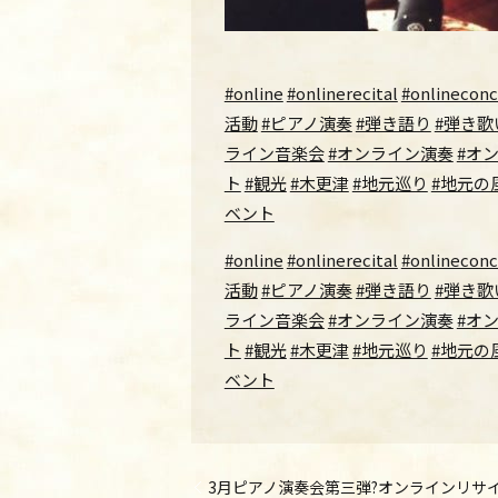
#online
#onlinerecital
#onlineconc
活動
#ピアノ演奏
#弾き語り
#弾き歌
ライン音楽会
#オンライン演奏
#オ
ト
#観光
#木更津
#地元巡り
#地元の
ベント
#online
#onlinerecital
#onlineconc
活動
#ピアノ演奏
#弾き語り
#弾き歌
ライン音楽会
#オンライン演奏
#オ
ト
#観光
#木更津
#地元巡り
#地元の
ベント
3月ピアノ演奏会第三弾?オンラインリサイタル♩Onl