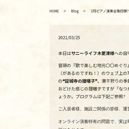
HOME
Blog
3月ピアノ演奏会第四弾?オンライン
2021/03/25
本日は
サニーライフ木更津様
への自
冒頭の『歌で楽しむ地元〇〇めぐり
（があるのですね！）のウェブ上の
の
❝証城寺の狸囃子❞、
潮干狩りの季
おどけた感じの狸囃子ですが「なつ
ょうか。プログラムは下記ご参照?
ご入居者様、施設ご関係の皆様、運
オンライン演奏特有の問題で、実は