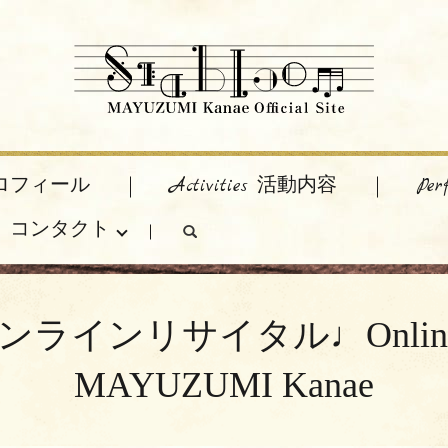
 プロフィール
Activities 活動内容
Pe
act コンタクト
search
イタル♩Online recital 
MAYUZUMI Kanae