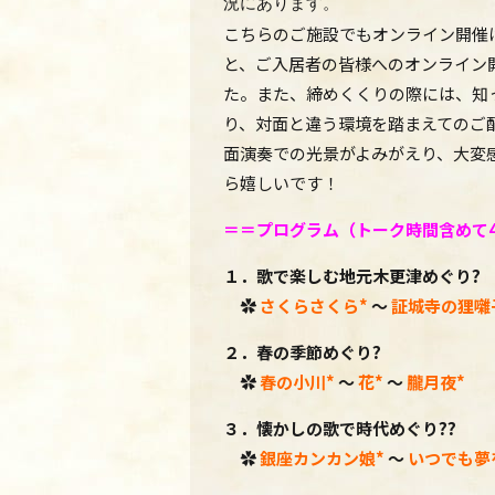
況にあります。
こちらのご施設でもオンライン開催
と、ご入居者の皆様へのオンライン
た。
また、締めくくりの際には、
知
り、
対面と違う環境を踏まえてのご
面演奏での光景がよみがえり、大変
ら嬉しいです！
＝＝プログラム（トーク時間含めて4
１．
歌で楽しむ地元木更津めぐり?
✿
さくらさくら*
～
証城寺の狸囃
２．春の季節めぐり?
✿
春の小川*
～
花*
～
朧月夜*
３．懐かしの歌で時代めぐり??
✿
銀座カンカン娘*
～
いつでも夢