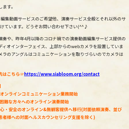
します。
の編集動画サービスのご希望他、演奏サービス全般とそれ以外のサ
けています。どうぞお問い合わせ下さい(^^♪
演奏や、昨年4月以降のコロナ禍での演奏動画編集サービス提供の
ディオインターフェイス、上部からのwebカメラを設置していま
カメラのアングルはコミュニケーションを取りづらいのでカメラは
先はこちら☞
https://www.
siabloom.org/contact
】
ぐオンラインコミュニケーション業務開始
スが困難な方々へのオンライン演奏開始
ス安心・安全のオンライン&無観客提供へ移行(対面依頼演奏、並び
患者様への対面ヘルスカウンセリング支援を除く)