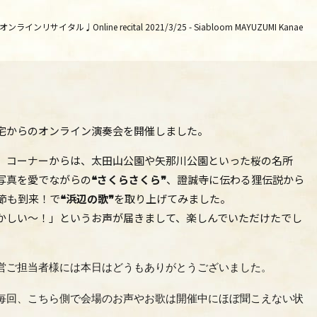
リサイタル♩Online recital 2021/3/25 - Siabloom MAYUZUMI Kanae
宅からのオンライン演奏会を開催しました。
』コーナーからは、太田山公園や矢那川公園といった桜の名所
写真を愛でながらの
❝さくらさくら❞
、證誠寺に伝わる狸伝説から
節も到来！で
❝浜辺の歌❞
を取り上げてみました。
かしい～！」というお声が届きまして、楽しんでいただけたでし
営ご担当者様には本日はどうもありがとうございました。
毎回、こちら側で会場のお声やお歌は開催中にほぼ聞こえない状