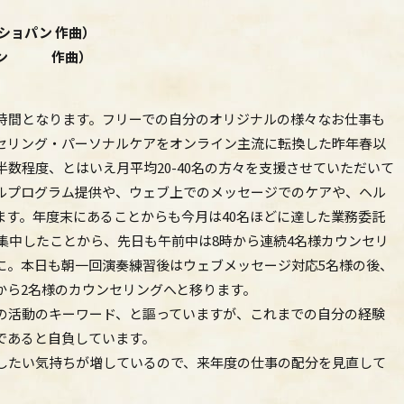
ショパン 作曲）
ライン 作曲）
時間となります。フリーでの自分のオリジナルの様々なお仕事も
セリング・パーソナルケアをオンライン主流に転換した昨年春以
数程度、とはいえ月平均20-40名の方々を支援させていただいて
ルプログラム提供や、ウェブ上でのメッセージでのケアや、ヘル
ます。年度末にあることからも今月は40名ほどに達した業務委託
集中したことから、先日も午前中は8時から連続4名様カウンセリ
に。本日も朝一回演奏練習後はウェブメッセージ対応5名様の後、
から2名様のカウンセリングへと移ります。
の活動のキーワード、と謳っていますが、これまでの自分の経験
であると自負しています。
したい気持ちが増しているので、来年度の仕事の配分を見直して