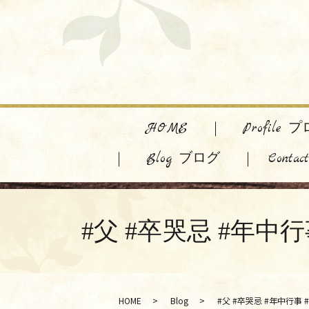
HOME
Profile
Blog ブログ
Cont
#父 #卒哭忌 #年中行事 
HOME
Blog
#父 #卒哭忌 #年中行事 #雛飾