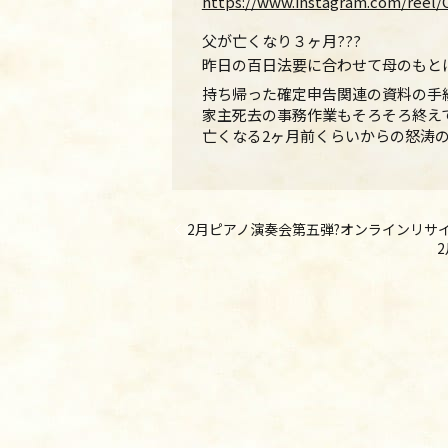
https://www.instagram.com/reel/
父が亡くなり３ヶ月???
昨日の百日法要に合わせて母のもと
持ち帰った確定申告関連の資料の手
家主死去の事務作業もそろそろ終え
亡くなる2ヶ月前くらいからの怒涛
2月ピアノ演奏会第五弾?オンラインリサイタル♩Onl
2