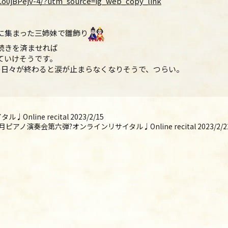
Co0jBPejv-4/?utm_source=ig_web_copy_link
に集まった三姉妹で雛飾り
続きを済ませれば
ていけそうです。
の日々が終わると涙が止まらな
くなりそうで、つらい。
ine recital 2023/2/15
月ピアノ演奏会第六弾?オンラインリサイタル♩Online recital 2023/2/2