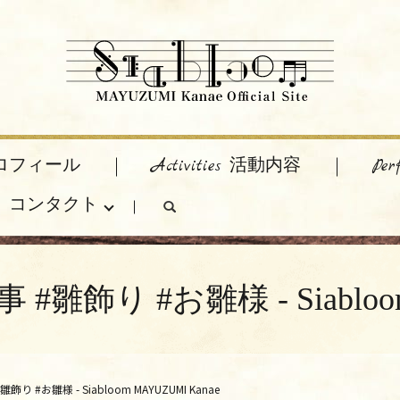
 プロフィール
Activities 活動内容
Pe
act コンタクト
search
#雛飾り #お雛様 - Siabloom
り #お雛様 - Siabloom MAYUZUMI Kanae