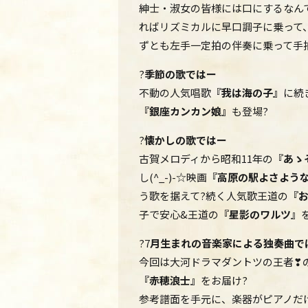
紳士・淑女の皆様には口にするなん
ればリズミカルに早口調子に乗って
ずとも左手一定拍の伴奏に乗って手拍
?
季節の歌ではー
不動の人気唱歌
『我は海の子』
に続
『銀座カンカン娘』
も登場?
?
懐かしの歌ではー
古賀メロディから昭和11年の
『あゝ
し(^_-)-☆映画
『高原の駅よさよう
う歌を据えて?続く人気歌王道の
『
子で安心&王道の
『星影のワルツ』
?7
月生まれの音楽家による独奏曲で
今回は大河ドラマダントツの王者❣
『赤穂浪士』
をお届け?
参考譜面を手元に、楽器がピアノだ