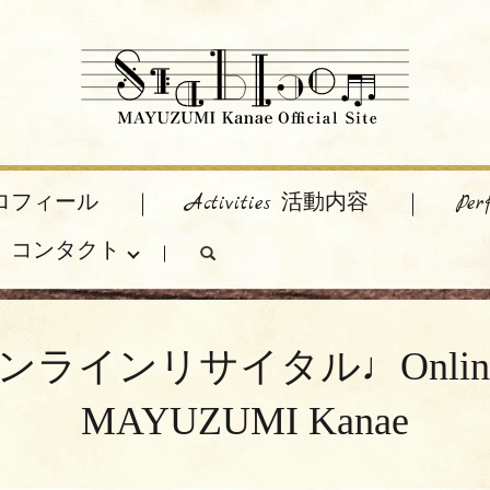
 プロフィール
Activities 活動内容
Pe
act コンタクト
search
イタル♩Online recital 
MAYUZUMI Kanae