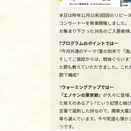
本日は昨年11月以来3回目のリピー
コンサート～を無事開催しました。
お集まり下さった36名のご入居者
?プログラムのポイントではー
?今月共通のテーマ?夏の到来で「海
そしてご施設からは、戦後ぐらいま
た歌も教えていただきました。これ
歌で構成?
?
ウォーミングアップではー
『エノケンの東京節』
が久々に登場
た覚えのあるアレ?という記憶と結
言葉で風刺した詩なので、関東大震
専ら選んでいます。今や死語も懐か
つです。