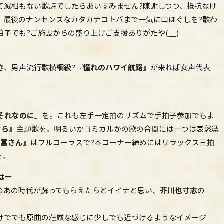
て滅相もない歌詩でしたらあいすみません?陳謝しつつ、抵抗なけ
、最後のナンセンスなカタカナコトバまで一気に口ほぐしを?歌わ
子でも?ご施設からの盛り上げご支援ありがたや(__)
き、男声流行歌横綱級?
『憧れのハワイ航路』
が来れば女声代表
それなのに』
を。これも左手一定拍のリズムで手拍子参加でもよ
なら』
主題歌を。明るいかコミカルかの歌の合間には一つは哀愁漂
お富さん』
はフルコーラスで?本コーナー締めにはリラックス三拍
を。
はー
のあの時代が蘇ってもらえたらとイイナと思い、
芥川也寸志
の
けででも原曲の荘厳な感じに少しでも近づけるようなイメージ