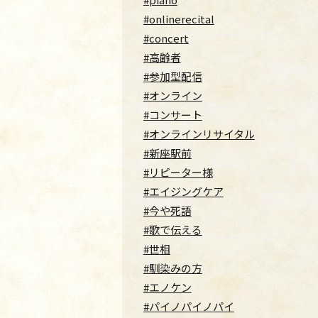
#onlinerecital
#concert
#高齢者
#参加型配信
#オンライン
#コンサート
#オンラインリサイタル
#新座駅前
#リピーター様
#エイジングケア
#今や死語
#歌で伝える
#世相
#馴染みの方
#エノケン
#パイノパイノパイ