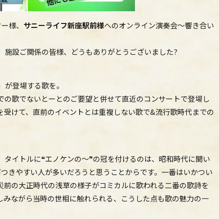
ター様、
サニーライフ新座駅前様
へのオンライン演奏会～響き合い
様、施設ご関係の皆様、どうもありがとうございました
?
」が登場する歌を。
での歌でないとーとのご要望と併せて直近のコンサートで登場し
を受けて、直前のイベントとは重複しない歌で&流行歌時代までの
。タイトルに❝エノケンの～❞の冠を付けるのは、昭和時代に聞い
びつきやすい人が多いだろうと思うことからです。一番はいかつい
災前の大正時代の浅草の様子がコミカルに歌われる二番の歌詩を
しみながら当時の世相に触れられる、こうした点も歌の魅力の一