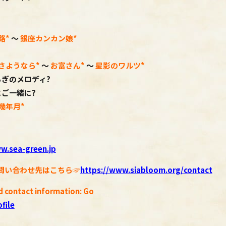
路
*
～
銀座カンカン娘*
さようなら
*
～
お富さん
*
～
星影のワルツ
*
ぎのメロディ?
にご一緒に?
幾年月*
w.sea-green.jp
問い合わせ先はこちら☞
https://www.
siabloom.org/contact
d contact information: Go
file