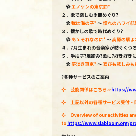
✿
エノケンの東京節*
２．歌で楽しむ季節めぐり?
✿
我は海の子
*
～
憧れのハワイ航
３．懐かしの歌で時代めぐり?
✿
あゝそれなのに
*
～
高原の駅よ
４．7
月生まれの音楽家が紡ぐくつろ
５．手拍子?足踏み?歌に?好き好き
✿
夢淡き東京
*
～
喜びも悲しみも
?
各種サービスのご案内
❖ 芸能関係はこちら☞
https://ww
❖ 上記以外の各種サービス受付・
❖ Overview of our activities an
to
https://www.siabloom.org/pro
#piano