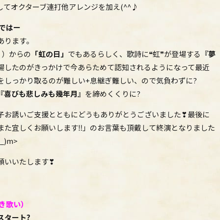
てオクターブ連打他アレンジを加え(^^♪
めではー
あります。
６）からの
「虹の日」
でもあるらしく、歌詩に❝虹❞が登場する
『夢
場したのがきっかけで今あらためて認知されるようになって最近
をしっかり取るのが難しい+息継ぎ難しい、ので気負わずに?
『喜びも悲しみも幾年月』
を締めくくりに?
子お誘いご支援とともにどうもありがとうございました❣最後に
また宜しくお願いします‼」のお言葉も頂戴して終演となりました
)m>
願いいたします❣
き歌い）
スタート?