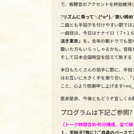
で、板鞭音のアクセントを終始維持し
?
リズムに乘って＼(^o^)／歌い締
二曲とも手拍子を付けやすい歌では
一曲目は、今日はナナイロ（７+１
淡き東京』
を。去年の朝ドラでも登
聴いた方もいらっしゃるかも。音程
そして日本全国時空を超えて旅する
本日もたくさんの拍手に歌に、手拍
はお互いに大きく手を振り合い、「
こと、心より感謝申し上げます<m(__
是非是非、今後ともどうぞ宜しくお
プログラムは下記ご参照?
（トーク時間含め45分構成、
全て弾
１．手拍子?歌に?ご自身のペースで