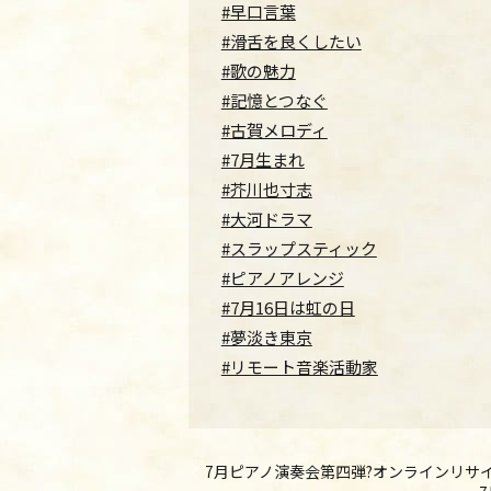
#早口言葉
#滑舌を良くしたい
#歌の魅力
#記憶とつなぐ
#古賀メロディ
#7月生まれ
#芥川也寸志
#大河ドラマ
#スラップスティック
#ピアノアレンジ
#7月16日は虹の日
#夢淡き東京
#リモート音楽活動家
7月ピアノ演奏会第四弾?オンラインリサイタル♩Onl