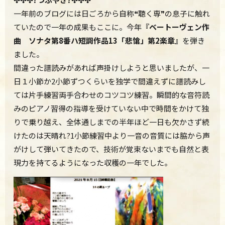
一年前のブログには日ごろから自称❝聴く専❞の息子に触れ
ていたので一年の成果もここに。今年
『ベートーヴェン作
曲 ソナタ第8番ハ短調作品13「悲愴」第2楽章』
を弾き
ました。
間違った譜読みがあれば声掛けしようと思いましたが、一
日１小節か2小節ずつくらいを独学で間違えずに譜読みし
ては片手練習両手合わせのコツコツ練習。瞬間的な音符読
みのピアノ習得の指導を受けていない中で時間をかけて独
りで乗り越え、全体通しまでの半年ほど一日も欠かさず続
けたのは天晴れ?1小節練習中より一音の音質には脇から声
がけして弾いてきたので、技術が覚束ないまでも自然と表
現力を持てるようになった収穫の一年でした。