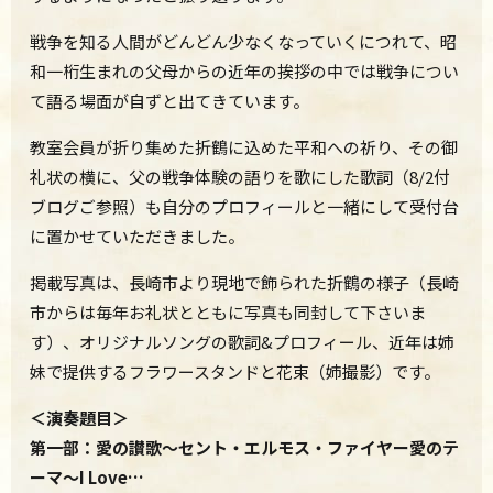
戦争を知る人間がどんどん少なくなっていくにつれて、昭
和一桁生まれの父母からの近年の挨拶の中では戦争につい
て語る場面が自ずと出てきています。
教室会員が折り集めた折鶴に込めた平和への祈り、その御
礼状の横に、父の戦争体験の語りを歌にした歌詞（8/2付
ブログご参照）も自分のプロフィールと一緒にして受付台
に置かせていただきました。
掲載写真は、長崎市より現地で飾られた折鶴の様子（長崎
市からは毎年お礼状とともに写真も同封して下さいま
す）、オリジナルソングの歌詞&プロフィール、近年は姉
妹で提供するフラワースタンドと花束（姉撮影）です。
＜演奏題目＞
第一部：愛の讃歌～セント・エルモス・ファイヤー愛のテ
ーマ～I Love…