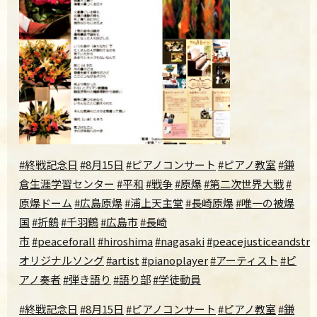
#終戦記念日
#8月15日
#ピアノコンサート
#ピアノ教室
#鎌
倉生涯学習センター
#平和
#戦争
#原爆
#第二次世界大戦
#
原爆ドーム
#広島原爆
#浦上天主堂
#長崎原爆
#唯一の被爆
国
#折鶴
#千羽鶴
#広島市
#長崎
市
#peaceforall
#hiroshima
#nagasaki
#peacejusticeandstro
オリジナルソング
#artist
#pianoplayer
#アーティスト
#ピ
アノ奏者
#弾き語り
#語り部
#学徒動員
#終戦記念日
#8月15日
#ピアノコンサート
#ピアノ教室
#鎌