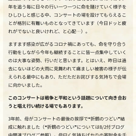
年を追う毎に日々の行い一つ一つに命を賭けていく様子を
ひしひしと感じる中、コンサートの場を設けてもらえるこ
とが格別に有難いものとなってきています（今日ドッと疲
れがでないと良いけれど、と心配…）。
ますます感染が広がるコロナ禍にあっても、命を守り合う
行動をしながら今年も継続することに皆一点集中していく
のは大事な姿勢、行いだと思います。とはいえ、昨日は過
去にないほどの大雨に見舞われて痛ましい被害の様子が伝
えられる最中にもあり、ただただお詫びする気持ちで会場
に向かいました。
このコンサートは戦争と平和という話題について向き合お
うと唱え行い続ける場でもあります。
3年前、母がコンサートの最後の挨拶で❝折鶴のつどい❞結
成に触れました（❝折鶴のつどい❞については8/2付ブログ
中関連ブログご参照）。母曰く気持ちばかりの寄附金を千