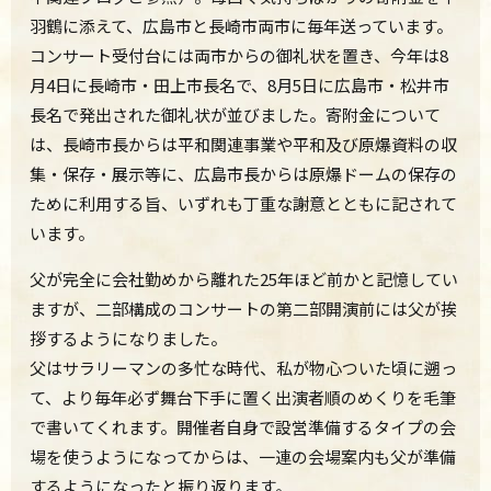
羽鶴に添えて、広島市と長崎市両市に毎年送っています。
コンサート受付台には両市からの御礼状を置き、今年は8
月4日に長崎市・田上市長名で、8月5日に広島市・松井市
長名で発出された御礼状が並びました。寄附金について
は、長崎市長からは平和関連事業や平和及び原爆資料の収
集・保存・展示等に、広島市長からは原爆ドームの保存の
ために利用する旨、いずれも丁重な謝意とともに記されて
います。
父が完全に会社勤めから離れた25年ほど前かと記憶してい
ますが、二部構成のコンサートの第二部開演前には父が挨
拶するようになりました。
父はサラリーマンの多忙な時代、私が物心ついた頃に遡っ
て、より毎年必ず舞台下手に置く出演者順のめくりを毛筆
で書いてくれます。開催者自身で設営準備するタイプの会
場を使うようになってからは、一連の会場案内も父が準備
するようになったと振り返ります。