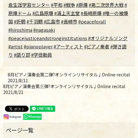
倉生涯学習センター
#平和
#戦争
#原爆
#第二次世界大戦
#
原爆ドーム
#広島原爆
#浦上天主堂
#長崎原爆
#唯一の被爆
国
#折鶴
#千羽鶴
#広島市
#長崎市
#peaceforall
#hiroshima
#nagasaki
#peacejusticeandstronginstitutions
#オリジナルソング
#artist
#pianoplayer
#アーティスト
#ピアノ奏者
#弾き語
り
#語り部
#学徒動員
8月ピアノ演奏会第二弾?オンラインリサイタル♩Online recital
2021/8/11
8月ピアノ演奏会第三弾?オンラインリサイタル♩Online recital
2021/8/21