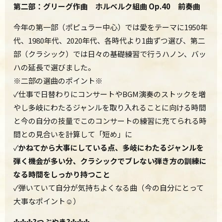
第二部：グリーグ作曲 ホルベルク組曲 Op.40 前奏曲
今年の第一部（ポピュラー中心）では愛をテーマに1950年
代、1980年代、2020年代、各時代より1曲ずつ選び、第二
部（クラシック）では日々の基礎練習で行うハノン、バッ
ハの延長で選びました。
※二部の選曲のポイント※
✓仕事で日替わりにコンサートやBGM演奏のストックを増
やし多岐にわたるジャンルを取り入れることに向ける時間
と今の自分の技量でこのコンサートの練習に充てられる時
間との見合いを計算して「短め」に
✓
かねてから大事にしている点、多岐にわたるジャンルを
弾く機会が多い分、クラシックでブレない弾き方の訓練に
なる時間をしっかり持つこと
✓弾いていて自分が気持ちよくなる曲（今の自分にとって
大事なポイント☺）
✣✣✣?つぶやき?✣✣✣