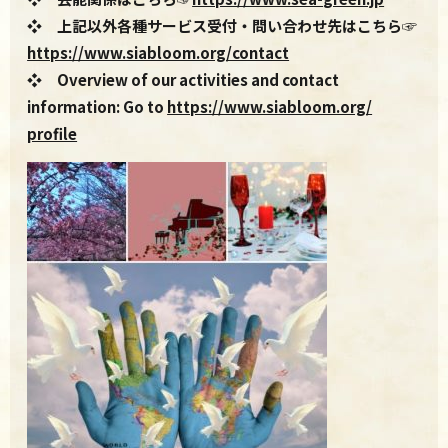
❖ 上記以外各種サービス受付・問い合わせ先はこちら☞
https:
//www.siabloom.org/contact
❖ Overview of our activities and contact
information: Go to
https://www.siabloom.org/
profile