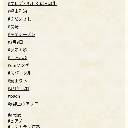
#フレディもしくは三教街
#福山雅治
#さだまさし
#長崎
#卒業シーズン
#3月9日
#季節の歌
#うふふふ
#cmソング
#スパークル
#幾田りら
#3月生まれ
#bach
#g線上のアリア
#artist
#ピアノ
#レストラン演奏