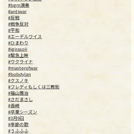
#bgm演奏
#antiwar
#反戦
#戦争反対
#平和
#エーデルワイス
#ひまわり
#igirasoli
#緊急上映
#ウクライナ
#masterofwar
#bobdylan
#クスノキ
#フレディもしくは三教街
#福山雅治
#さだまさし
#長崎
#卒業シーズン
#3月9日
#季節の歌
#うふふふ