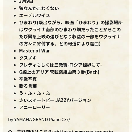
3月9日
狼なんかこわくない
エーデルワイス
ひまわり(既出ながら、映画「ひまわり」の撮影場所
はウクライナ南部のひまわり畑だったことからこの
たび緊急上映の運びとなり収益の一部をウクライナ
の方々に寄付する、との報道により選曲)
Master of War
クスノキ
フレディもしくは三教街-ロシア租界にて-
G線上のアリア 管弦楽組曲第３番(Bach)
卒業写真
贈る言葉
う・ふ・ふ・ふ
赤いスイートピー JAZZYバージョン
アニーローリー
by YAMAHA GRAND Piano C3//
❖ 芸能関係はこちら☞
https://www.sea-
green.jp