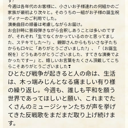
す?
今週は各年代のお客様に、小さいお子様連れの何組かのご
家族が最初より次々と。そのうちの一組がお子様の誕生祝
ディナーのご利用でした。
演奏曲目の順番は考慮しながらお届け。
お会計時に普段弾きながら会釈しあうことは多いのです
が、それぞれ「生でなくかかっているのかと思ってまし
た、ステキでした～?」、親御さんからもちいさな子たち
からも口々に「ありがとうございました?」、「（お誕生
祝を）どうもありがとうございました、すてきな演奏でよ
かったですー」と、嬉しいお言葉をたくさん頂戴してこち
らこそありがとうございました❣
ひとたび戦争が起きると人の命は、生活
は、木っ端みじんとなる痛ましい有り様
の繰り返し。今週も、誰しも平和を願う
世界であってほしいと願い、これまでた
くさんのミュージシャンたちが声を挙げ
てきた反戦歌をまだまだ取り上げ続けま
す
。