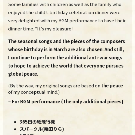
Some families with children as well as the family who
enjoyed the child’s birthday celebration dinner were
very delighted with my BGM performance to have their
dinner time. “It’s my pleasure!
The seasonal songs and the pieces of the composers
whose birthday is in March are also chosen. And still,
I continue to perform the additional anti-war songs
to hope to achieve the world that everyone pursues
global peace
.
(By the way, my original songs are based on
the peace
of my conceptual mind.)
– For BGM performance (The only additional pieces)
–
36
5日の紙飛行機
スパークル(幾田りら)