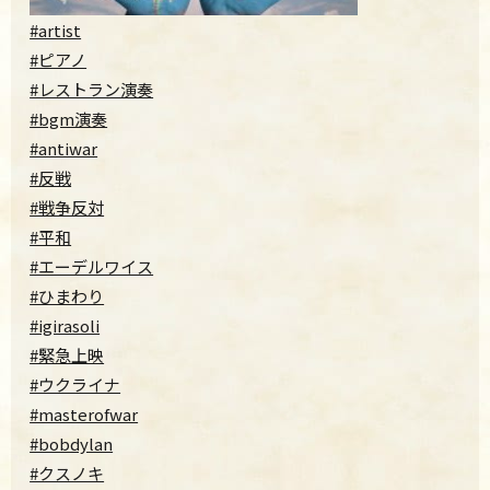
#artist
#ピアノ
#レストラン演奏
#bgm演奏
#antiwar
#反戦
#戦争反対
#平和
#エーデルワイス
#ひまわり
#igirasoli
#緊急上映
#ウクライナ
#masterofwar
#bobdylan
#クスノキ