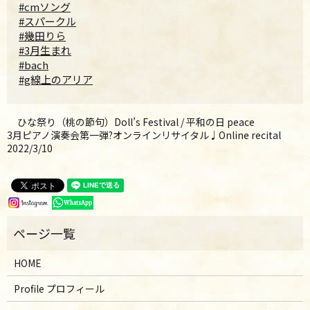
#cmソング
#スパークル
#幾田りら
#3月生まれ
#bach
#g線上のアリア
ひな祭り（桃の節句）Doll’s Festival / 平和の日 peace
3月ピアノ演奏会第一弾?オンラインリサイタル♩Online recital
2022/3/10
HOME
Profile プロフィール